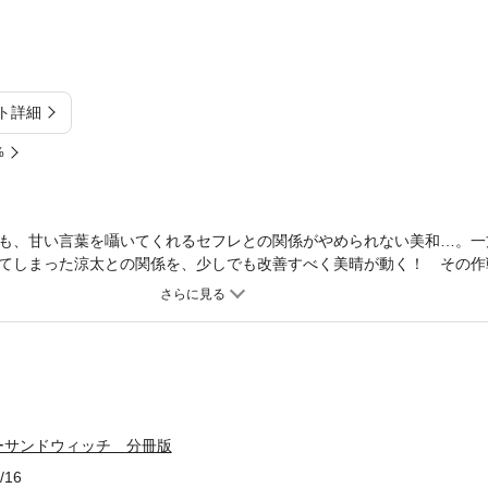
ト詳細
%
も、甘い言葉を囁いてくれるセフレとの関係がやめられない美和…。一
てしまった涼太との関係を、少しでも改善すべく美晴が動く！ その作
声を反映し描かれた、共感度満点な婚活奮闘記！
ーサンドウィッチ 分冊版
/16