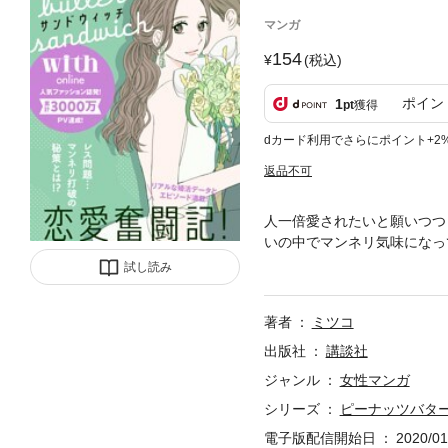
マンガ
154
(税込)
ポイン
1
pt
獲得
dカード利用でさらにポイント+2
返品不可
人一倍愛されたいと願いつつ
いの中でマンネリ気味になっ
活世代の女子達の、リアルな
試し読み
著者
ミツコ
出版社
講談社
ジャンル
女性マンガ
シリーズ
ピーナッツバタ
電子版配信開始日
2020/01