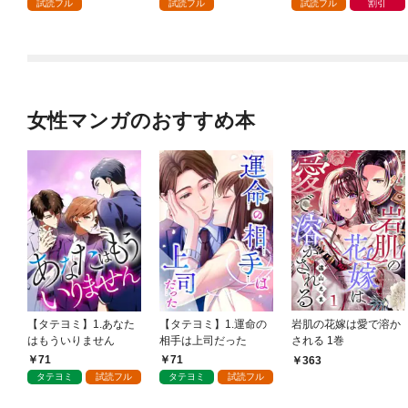
試読フル
試読フル
試読フル
割引
９９の仲間達を手に入
れて元パーティーメン
バーと世界に復讐＆
『ざまぁ！』します！
（１）
女性マンガのおすすめ本
【タテヨミ】1.あなた
【タテヨミ】1.運命の
岩肌の花嫁は愛で溶か
はもういりません
相手は上司だった
される 1巻
71
71
363
タテヨミ
試読フル
タテヨミ
試読フル