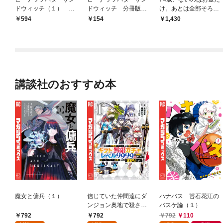
ドウィッチ（１） ～
ドウィッチ 分冊版
け。あとは全部そろっ
29歳OL4人の婚活奮闘
（１）
てる
594
154
1,430
記！
講談社のおすすめ本
魔女と傭兵（１）
信じていた仲間達にダ
ハナバス 苔石花江の
ンジョン奥地で殺され
バスケ論（１）
かけたがギフト『無限
792
792
792
110
ガチャ』でレベル９９