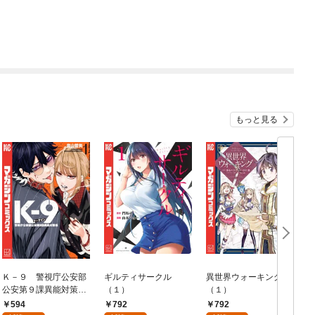
もっと見る
Ｋ－９ 警視庁公安部
ギルティサークル
異世界ウォーキング
公安第９課異能対策係
（１）
（１）
（１）
594
792
792