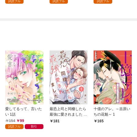
試読フル
試読フル
試読フル
～最強クラフトスキル
で始める、楽々領地開
拓スローライフ～
（１）
愛してるって、言いた
最恐上司と同棲したら
十億のアレ。～吉原い
い 1話
最強に愛されました 1
ちの花魁～ 1
巻
154
99
181
165
試読フル
割引