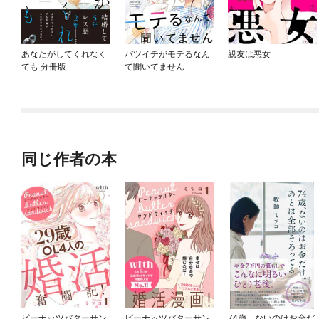
あなたがしてくれなく
バツイチがモテるなん
親友は悪女
ても 分冊版
て聞いてません
同じ作者の本
ピーナッツバターサン
ピーナッツバターサン
74歳、ないのはお金だ