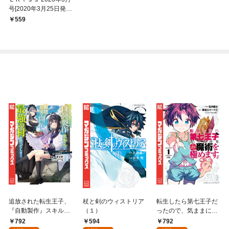
号[2020年3月25日発
売]
559
追放された転生王子、
杖と剣のウィストリア
転生したら第七王子だ
『自動製作』スキルで
（１）
ったので、気ままに魔
領地を爆速で開拓し最
術を極めます（１）
792
594
792
強の村を作ってしまう