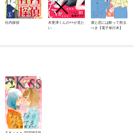
社内探偵
木更津くんの××が見た
酒と恋には酔って然る
い
べき【電子単行本】
ＥＫｉｓｓ 2020年5月