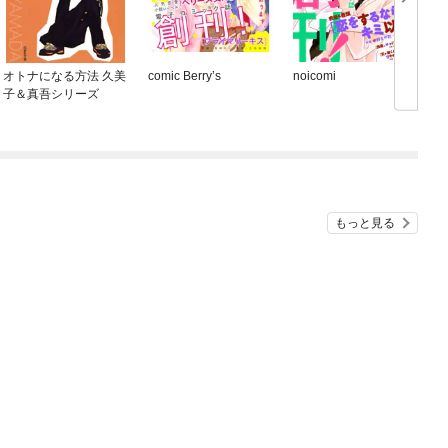
オトナになる方法 久美
comic Berry’s
noicomi
子＆真吾シリーズ
もっと見る