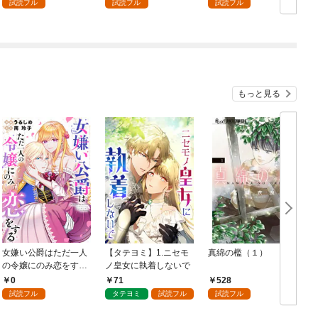
試読フル
試読フル
試読フル
もっと見る
女嫌い公爵はただ一人
【タテヨミ】1.ニセモ
真綿の檻（１）
の令嬢にのみ恋をする
ノ皇女に執着しないで
む
（分冊版）第１話
0
71
528
試読フル
タテヨミ
試読フル
試読フル