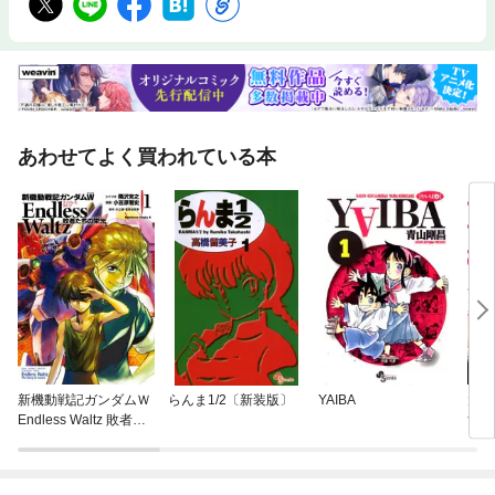
あわせてよく買われている本
新機動戦記ガンダムＷ
らんま1/2〔新装版〕
YAIBA
大き
Endless Waltz 敗者た
すか
ちの栄光