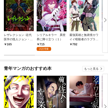
レザレクション -近代
シリアルキラー 異世
最強英雄と無表情カワ
シリ
医学の怪人ジョン・ハ
界に降り立つ（１）
イイ暗殺者のラブラブ
に降
ンター- 連載版 第1話
新婚生活 １巻
トル
715
165
792
7
少年の眼
試読増量
青年マンガのおすすめ本
もっと見る