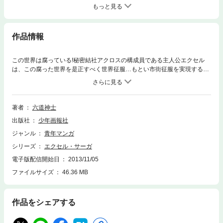
もっと見る
作品情報
この世界は腐っている!秘密結社アクロスの構成員である主人公エクセル
は、この腐った世界を是正すべく世界征服…もとい市街征服を実現するた
め日夜奮闘する!!アクロスの総帥であるイルパラッツォの命により市街征
服を進行させようとするエクセルだが、その抜けた性格でいつも失敗ばか
り。さらに新たな構成員 ハイアットも加わるが、もはやドタバタコメディ
を演じているに過ぎず、なかなか征服計画は進まないのであった。
著者
六道神士
出版社
少年画報社
ジャンル
青年マンガ
シリーズ
エクセル・サーガ
電子版配信開始日
2013/11/05
ファイルサイズ
46.36 MB
作品をシェアする