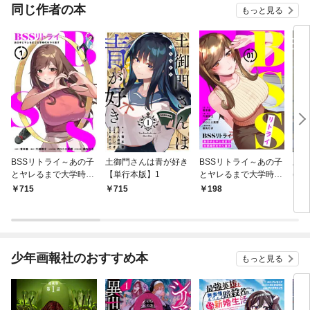
同じ作者の本
もっと見る
BSSリトライ～あの子
土御門さんは青が好き
BSSリトライ～あの子
土御
とヤレるまで大学時代
【単行本版】1
とヤレるまで大学時代
(1)
をやり直す～【単行本
をやり直す～(1)
715
715
198
1
版】1
少年画報社のおすすめ本
もっと見る