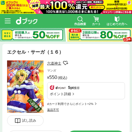
作品検索
カート
はじめての方へ
エクセル・サーガ（１６）
六道神士
マンガ
550
(税込)
5
pt
獲得
ポイント詳細
dカード利用でさらにポイント+2%
返品不可
試し読み