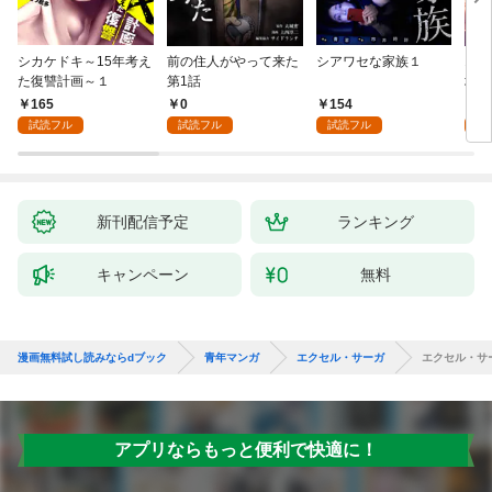
シカケドキ～15年考え
前の住人がやって来た
シアワセな家族１
16
た復讐計画～１
第1話
地獄
165
0
154
1
試読フル
試読フル
試読フル
試
新刊配信予定
ランキング
キャンペーン
無料
漫画無料試し読みならdブック
青年マンガ
エクセル・サーガ
エクセル・サ
アプリならもっと便利で快適に！