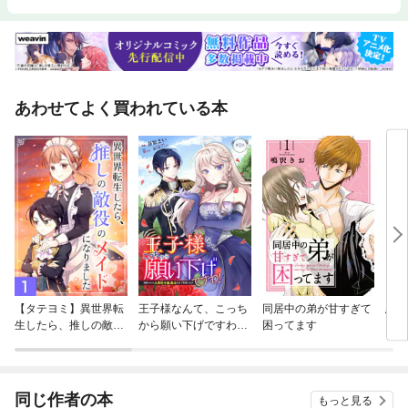
あわせてよく買われている本
【タテヨミ】異世界転
王子様なんて、こっち
同居中の弟が甘すぎて
悪役
生したら、推しの敵役
から願い下げですわ！
困ってます
ラグ
のメイドになりました
～追放された元悪役令
にな
嬢、魔法の力で見返し
よう
ます～
り]
同じ作者の本
もっと見る