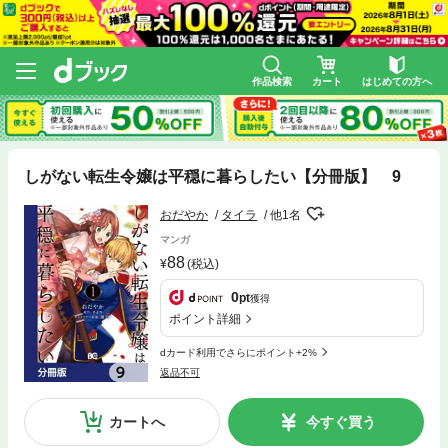
作品検索
カート
はじめての方へ
しがない転生令嬢は平穏に暮らしたい【分冊版】 9
おだやか
タイラ
他1名
マンガ
88
(税込)
0
pt
獲得
ポイント詳細
dカード利用でさらにポイント+2%
返品不可
カートへ
今すぐ買う