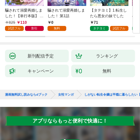
騙されて溺愛再婚しま
騙されて溺愛再婚しま
【タテヨミ】1.転生し
【タ
した！【単行本版】 1
した！ 第1話
たら悪女の妹でした
の私
巻
825
110
0
71
7
試読フル
割引
無料
タテヨミ
試読フル
タ
新刊配信予定
ランキング
キャンペーン
無料
漫画無料試し読みならdブック
女性マンガ
しがない転生令嬢は平穏に暮らしたい
アプリならもっと便利で快適に！