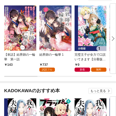
【単話】結界師の一輪
結界師の一輪華 1
完璧王子が全力で口説
完璧
華 第一話
いてきます【分冊版】
いて
1
によ
737
0
9
143
ださ
試読フル
新着
無料
KADOKAWAのおすすめ本
もっと見る