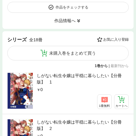
作品をチェックする
作品情報へ
シリーズ
全18冊
お気に入り登録
未購入巻をまとめて買う
1巻から
|
最新刊から
しがない転生令嬢は平穏に暮らしたい【分冊
版】 1
0
1冊無料
カートへ
しがない転生令嬢は平穏に暮らしたい【分冊
版】 2
0