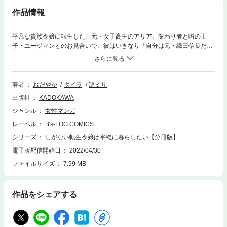
作品情報
平凡な貴族令嬢に転生した、元・女子高生のアリア。変わり者と噂の王
子・ユージィンとのお見合いで、彼はいきなり「自分は元・織田信長だ」
と発言！！お相手が決まらないのはこのせいかと思わず納得するが、おか
しな話を素直に受けいれた彼女にユージィンは興味津々で…！？天下も獲
れる最強王子による強烈アプローチの日々がはじまる！ 分冊版第9弾。
著者
おだやか
タイラ
漣ミサ
出版社
KADOKAWA
ジャンル
女性マンガ
レーベル
B's-LOG COMICS
シリーズ
しがない転生令嬢は平穏に暮らしたい【分冊版】
電子版配信開始日
2022/04/30
ファイルサイズ
7.99 MB
作品をシェアする