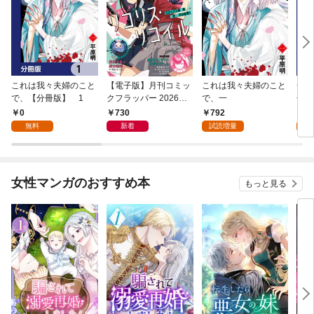
これは我々夫婦のこと
【電子版】月刊コミッ
これは我々夫婦のこと
チェ
で、【分冊版】 1
クフラッパー 2026年9
で、一
冊版
月号
0
730
792
0
無料
新着
試読増量
女性マンガのおすすめ本
もっと見る