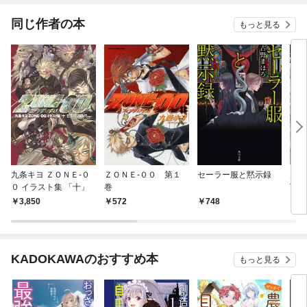
同じ作者の本
もっと見る
九条キヨ ＺＯＮＥ‐０
ＺＯＮＥ‐００ 第１
セーラー服と黙示録
九
０ イラスト集 「十」
巻
Trin
ad
3,850
572
748
3,
KADOKAWAのおすすめ本
もっと見る