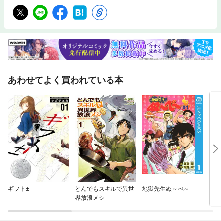
あわせてよく買われている本
ギフト±
とんでもスキルで異世
地獄先生ぬ～べ～
HIG
界放浪メシ