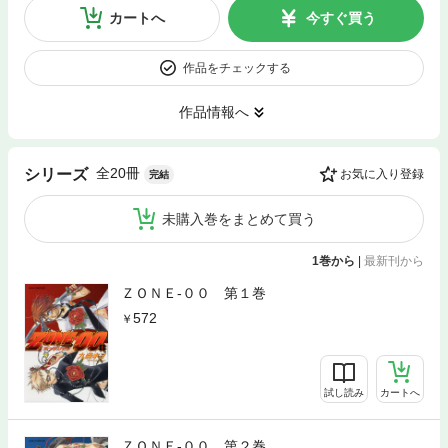
カートへ
今すぐ買う
作品をチェックする
作品情報へ
全20冊
シリーズ
お気に入り登録
完結
未購入巻をまとめて買う
1巻から
|
最新刊から
ＺＯＮＥ‐００ 第１巻
572
試し読み
カートへ
ＺＯＮＥ‐００ 第２巻