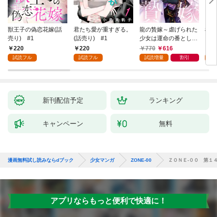
獣王子の偽恋花嫁(話
君たち愛が重すぎる。
龍の贄嫁～虐げられた
桜と
売り) #1
(話売り) #1
少女は運命の番として
愛される～ 1巻
220
220
770
616
2
試読フル
試読フル
試読増量
割引
試
新刊配信予定
ランキング
キャンペーン
無料
漫画無料試し読みならdブック
少女マンガ
ZONE-00
ＺＯＮＥ‐００ 第１
アプリならもっと便利で快適に！