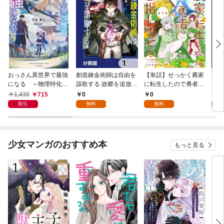
おっさん異世界で最強
創造錬金術師は自由を
【単話】せっかく農家
夫は
になる ～物理特化の
謳歌する 故郷を追放さ
に転生したので勇者は
【分
覚醒者～
れたら、魔王のお膝元
目指しません【第1
1,430
715
0
0
0
で超絶効果のマジック
話】
割引
無料
無料
アイテム作り放題にな
りました【分冊版】
1
少女マンガのおすすめ本
もっと見る