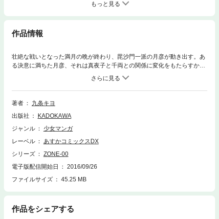
もっと見る
作品情報
壮絶な戦いとなった満月の晩が終わり、毘沙門一派の月彦が動き出す。あ
る決意に満ちた月彦、それは真夜子と千両との関係に変化をもたらすか？
そして、志萬家当主・安吾の体は、魔物に近づいていくのか…？
著者
九条キヨ
出版社
KADOKAWA
ジャンル
少女マンガ
レーベル
あすかコミックスDX
シリーズ
ZONE-00
電子版配信開始日
2016/09/26
ファイルサイズ
45.25 MB
作品をシェアする