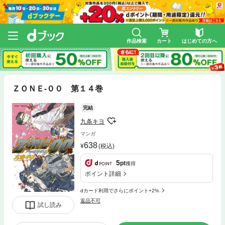
作品検索
カート
はじめての方へ
ＺＯＮＥ‐００ 第１４巻
完結
九条キヨ
マンガ
638
(税込)
5
pt
獲得
ポイント詳細
dカード利用でさらにポイント+2%
返品不可
試し読み