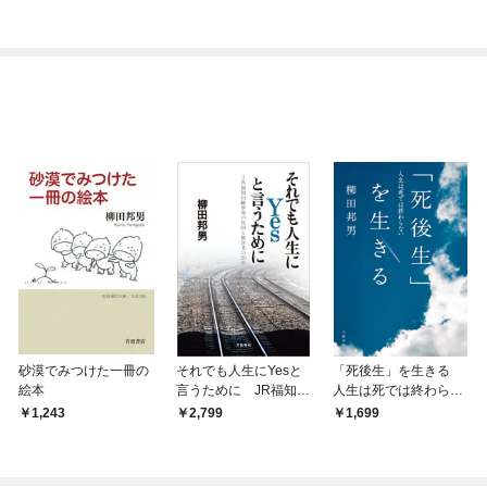
シルバーフェンリルと
俺が異世界暮らしを始
めたら～ THE COMIC
砂漠でみつけた一冊の
それでも人生にYesと
「死後生」を生きる
絵本
言うために JR福知山
人生は死では終わらな
線事故の真因と被害者
い
1,243
2,799
1,699
の20年