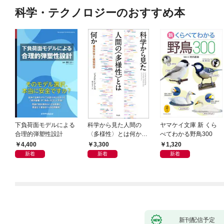
科学・テクノロジーのおすすめ本
下負荷面モデルによる
科学から見た人間の
ヤマケイ文庫 新 くら
合理的弾塑性設計
〈多様性〉とは何か―
べてわかる野鳥300
―遺伝科学と疑似科学
4,400
3,300
1,320
新着
新着
新着
新刊配信予定