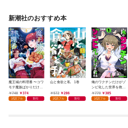
新潮社のおすすめ本
魔王城の料理番 〜コワ
山と食欲と私 1巻
俺のワクチンだけがゾ
モテ魔族ばかりだけ
ンビ化した世界を救え
ど、ホワイトな職場で
る 1巻
748
374
572
286
770
385
す〜 1巻
試読フル
割引
試読フル
割引
試読フル
割引