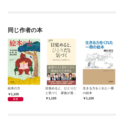
ラスボス王子様に執着
今世では恋愛するつも
されています
りがチートな兄が離し
てくれません！？@C
OMIC
同じ作者の本
絵本の力
目覚めると、ひとりだ
生きる力をくれた一冊
と気づく 家族が過ご
の絵本
1,100
した最期の日々
1,100
1,100
新着