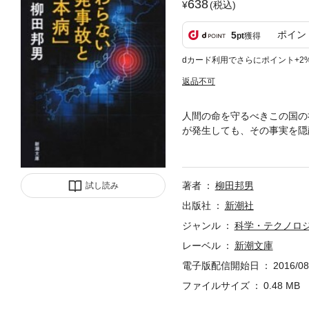
638
(税込)
ポイン
5
pt
獲得
dカード利用でさらにポイント+2
返品不可
人間の命を守るべきこの国の
が発生しても、その事実を隠
の形となって現れた福島第一
失いつつある社会に警鐘を鳴
著者
柳田邦男
試し読み
出版社
新潮社
ジャンル
科学・テクノロ
レーベル
新潮文庫
電子版配信開始日
2016/08
ファイルサイズ
0.48 MB