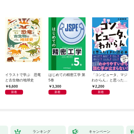
イラストで学ぶ 恐竜
はじめての精密工学 第
「コンピュータ、マジ
と古生物の地球史
5巻
わからん」と思ったと
きに読む本
6,600
3,300
2,200
新着
新着
新着
ランキング
キャンペーン