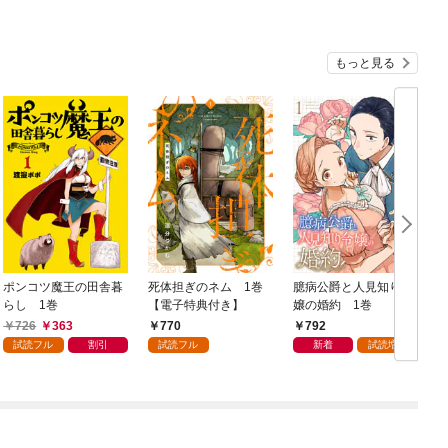
もっと見る
ポンコツ魔王の田舎暮
死体担ぎのネム 1巻
臆病公爵と人見知り令
らし 1巻
【電子特典付き】
嬢の婚約 1巻
1
726
363
770
792
試読フル
割引
試読フル
新着
試読増量