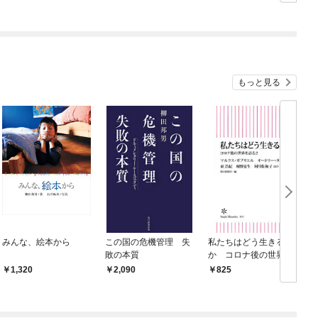
ぎて逃げ出したい(私た
ち犬猿の仲でしたよ
ね！？)
もっと見る
みんな、絵本から
この国の危機管理 失
私たちはどう生きる
敗の本質
か コロナ後の世界を
語る2
1,320
2,090
825