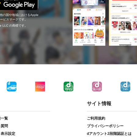
の他の国や地域におけるApple
c.のサービスマークです。
ogle LLC の商標です。
サイト情報
種一覧
ご利用規約
る質問
プライバシーポリシー
ト表示設定
dアカウント2段階認証とは