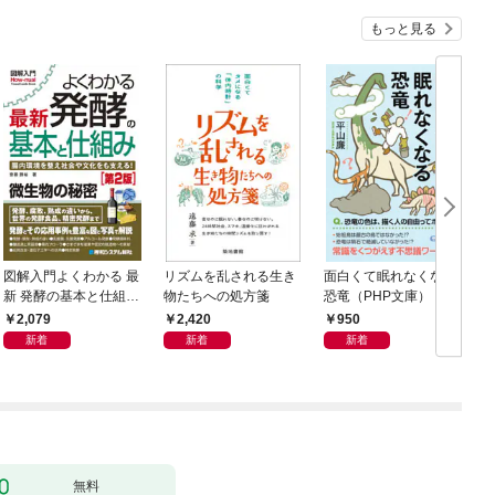
もっと見る
図解入門よくわかる 最
リズムを乱される生き
面白くて眠れなくなる
新 発酵の基本と仕組み
物たちへの処方箋
恐竜（PHP文庫）
［第2版］
2,079
2,420
950
新着
新着
新着
無料