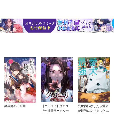
結界師の一輪華
【タテヨミ】クロユ
異世界転移したら愛犬
リ〜復讐サークル〜
が最強になりました ～