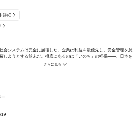
ト詳細
%
社会システムは完全に崩壊した。企業は利益を最優先し、安全管理を怠
蔽しようとする始末だ。根底にあるのは「いのち」の軽視——。日本を
原発事故を、政府の事故調査・検証委員会の一員として徹底追及。血の
らす渾身の一冊。
ジー
/19