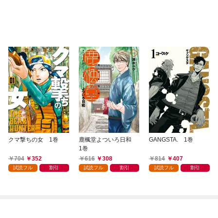
クマ撃ちの女 1巻
鹿楓堂よついろ日和
GANGSTA. 1巻
1巻
704
352
616
308
814
407
試読フル
割引
試読フル
割引
試読フル
割引