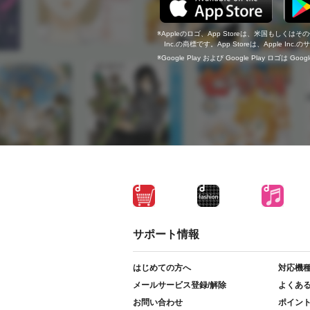
Appleのロゴ、App Storeは、米国もしくはそ
Inc.の商標です。App Storeは、Apple In
Google Play および Google Play ロゴは Go
サポート情報
はじめての方へ
対応機
メールサービス登録/解除
よくあ
お問い合わせ
ポイン