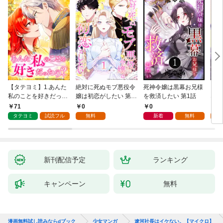
【タテヨミ】1.あんた
絶対に死ぬモブ悪役令
死神令嬢は黒幕お兄様
レベ
私のことを好きだった
嬢は初恋がしたい 第1
を救済したい 第1話
なり
の？
話
71
0
0
0
タテヨミ
試読フル
無料
新着
無料
新刊配信予定
ランキング
キャンペーン
無料
漫画無料試し読みならdブック
少女マンガ
遼河社長はイケない。【マイクロ】