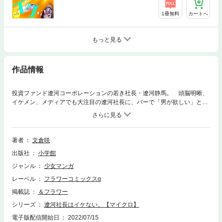
1冊無料
カートへ
もっと見る
作品情報
投資ファンド遼河コーポレーションの若き社長・遼河静馬。 頭脳明晰、
イケメン、メディアでも大注目の遼河社長に、バーで「男が欲しい」とく
だを巻いていたところを見られた雅。 それをきっかけにある秘密の契
約を静馬からもちかけられて――！？ 大人気！イケない社長とドMなOL
のイケない関係！？待望の第21巻配信。
著者
文倉咲
出版社
小学館
ジャンル
少女マンガ
レーベル
フラワーコミックスα
掲載誌
＆フラワー
シリーズ
遼河社長はイケない。【マイクロ】
電子版配信開始日
2022/07/15