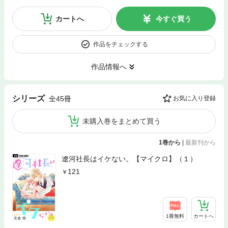
カートへ
今すぐ買う
作品をチェックする
作品情報へ
シリーズ
全45冊
お気に入り登録
未購入巻をまとめて買う
1巻から
|
最新刊から
遼河社長はイケない。【マイクロ】（１）
121
1冊無料
カートへ