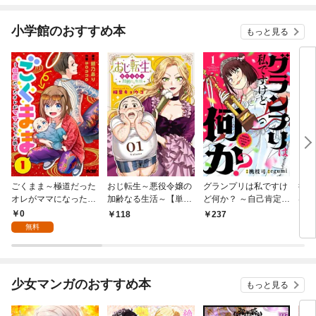
小学館のおすすめ本
もっと見る
ごくまま～極道だった
おじ転生～悪役令嬢の
グランプリは私ですけ
後宮
オレがママになった話
加齢なる生活～【単
ど何か？ ～自己肯定モ
は謎
～【単話】（１）
話】（１）
ンスターのミスコン無
（１
0
118
237
2
双～【単話】（１）
無料
少女マンガのおすすめ本
もっと見る