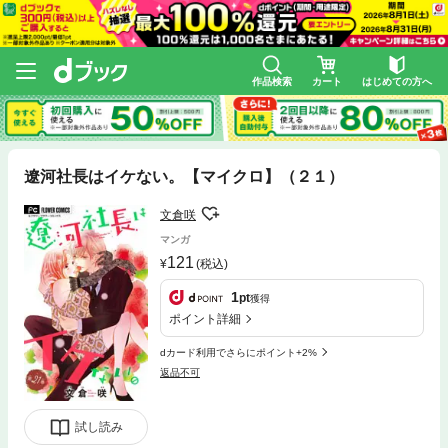
作品検索
カート
はじめての方へ
遼河社長はイケない。【マイクロ】（２１）
文倉咲
マンガ
121
(税込)
1
pt
獲得
ポイント詳細
dカード利用でさらにポイント+2%
返品不可
試し読み