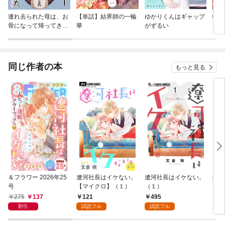
連れ去られた母は、お
【単話】結界師の一輪
ゆかりくんはギャップ
輪廻
骨になって帰ってきま
華
がずるい
た私
した。～成年後見制度
るま
の隠された真実～ 【せ
らびぃ連載版】
同じ作者の本
もっと見る
＆フラワー 2026年25
遼河社長はイケない。
遼河社長はイケない。
彼が
号
【マイクロ】（１）
（１）
275
137
121
495
4
割引
試読フル
試読フル