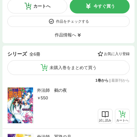
カートへ
今すぐ買う
作品をチェックする
作品情報へ
シリーズ
全6冊
お気に入り登録
未購入巻をまとめて買う
1巻から
|
最新刊から
外法師 鵺の夜
550
試し読み
カートへ
外法師 冥路の月