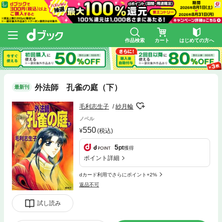
作品検索
カート
はじめての方へ
外法師 孔雀の庭（下）
最新刊
毛利志生子
紗月輪
ノベル
550
(税込)
5
pt
獲得
ポイント詳細
dカード利用でさらにポイント+2%
返品不可
試し読み