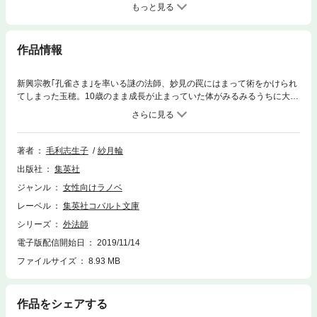
もっと見る
作品情報
新興宗教｢孔雀さま｣を率いる謎の法師、妙見の罠にはまって術をかけられ
てしまった玉穂。10歳のまま成長が止まっていた体がみるみるうちに大き
くなって、二十歳前後にまでなり……。妙見の肥大した野望が、平安京の
滅亡と権力の掌握にあることを知った玉穂は、綺童丸とともに、彼の秘密
の鍵を握る播磨の白蓮院まで馬を飛ばすが……。外法師シリーズ、とうと
う怒涛の最終章へ突入!
著者
毛利志生子
紗月輪
出版社
集英社
ジャンル
女性向けラノベ
レーベル
集英社コバルト文庫
シリーズ
外法師
電子版配信開始日
2019/11/14
ファイルサイズ
8.93 MB
作品をシェアする