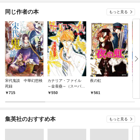
てく
OMI
同じ作者の本
もっと見る
宋代鬼談 中華幻想検
カナリア・ファイル
夜の虹
外法
死録
～金蚕蠱～（スーパー
ファンタジー文庫）
715
550
561
5
集英社のおすすめ本
もっと見る