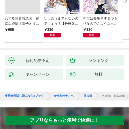
恋する救命救急医 迷
話し合うまでもないの
今世は長生きするつも
夫が
惑な純情【電子オリジ
でしょう？【分冊版】
りなのでさようなら
した
ナル】
1
【分冊版】1
ます
330
330
3
￥605
新着
新着
新刊配信予定
ランキング
キャンペーン
無料
漫画無料試し読みならdブック
女性向けラノベ
外法師
外法師 孔雀の庭（
アプリならもっと便利で快適に！