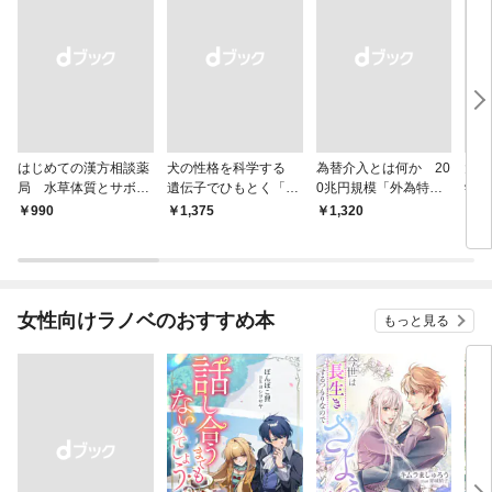
はじめての漢方相談薬
犬の性格を科学する
為替介入とは何か 20
大江
局 水草体質とサボテ
遺伝子でひもとく「最
0兆円規模「外為特
学と
ン体質
良の友」の進化
会」が生まれた謎
から
￥990
￥1,375
￥1,320
￥1,
女性向けラノベのおすすめ本
もっと見る