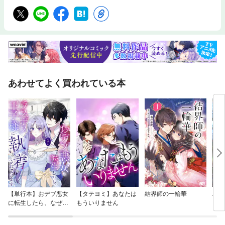
あわせてよく買われている本
【単行本】おデブ悪女
【タテヨミ】あなたは
結界師の一輪華
バッ
に転生したら、なぜか
もういりません
ロイ
ラスボス王子様に執着
今世
されています
りが