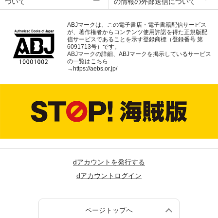
ついて
の情報の外部送信について
ABJマークは、この電子書店・電子書籍配信サービス
が、著作権者からコンテンツ使用許諾を得た正規版配
信サービスであることを示す登録商標（登録番号 第
6091713号）です。
ABJマークの詳細、ABJマークを掲示しているサービス
の一覧はこちら
→
https://aebs.or.jp/
dアカウントを発行する
dアカウントログイン
ページトップへ