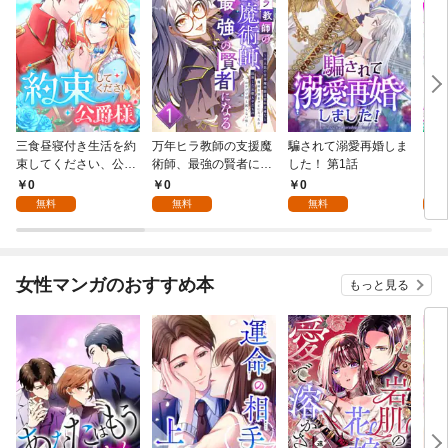
三食昼寝付き生活を約
万年ヒラ教師の支援魔
騙されて溺愛再婚しま
ヒト
束してください、公爵
術師、最強の賢者にな
した！ 第1話
様 1話
る～不人気の支援魔術
0
0
0
0
師は給料泥棒だと魔術
無料
無料
無料
大学をクビになった
が、出世した元教え子
たちのおかげで何も困
らない件～ 第1話
女性マンガのおすすめ本
もっと見る