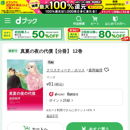
作品検索
カート
はじめての方へ
真夏の夜の代償【分冊】 12巻
最新刊
完結
クリスティーナ・ホリス
森岡倫理
マンガ
61
(税込)
0
pt
獲得
ポイント詳細
dカード利用でさらにポイント+2%
返品不可
カートへ
今すぐ買う