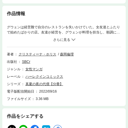
作品情報
グウェンは経営難で自分のレストランを失いかけていた。女友達とふたり
で始めたばかりの店。友達が経営を、グウェンが料理を担当し、順調に客
足も伸びていたのに、突然友達が姿を消したのだ。不安を抱えたある晩、
グウェンは有名な伯爵エティエンヌ・モローに出会う。パーティーで酔っ
払いに絡まれたところを助けられ、彼の城で熱い一夜をともにしてしまう
が、幸福に包まれた彼女はまだ知らなかった。翌朝、「金銭的に援助する
著者
クリスティーナ・ホリス
森岡倫理
から愛人になれ」と言われるとは…。
出版社
SBCr
ジャンル
女性マンガ
レーベル
ハーレクインコミックス
シリーズ
真夏の夜の代償【分冊】
電子版配信開始日
2022/09/16
ファイルサイズ
3.36 MB
作品をシェアする