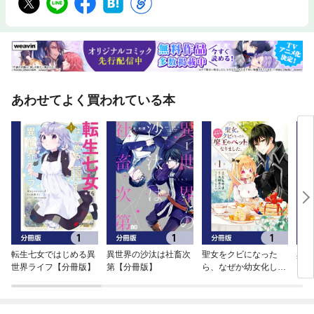
あわせてよく買われている本
転生七女ではじめる異
異世界の沙汰は社畜次
聖女をクビになった
異世
世界ライフ【分冊版】
第【分冊版】
ら、なぜか幼女化して
【分
魔王のペットになりま
した。【分冊版】