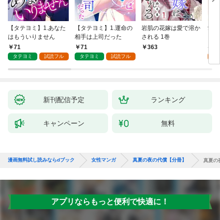
【タテヨミ】1.あなた
【タテヨミ】1.運命の
岩肌の花嫁は愛で溶か
愛し
はもういりません
相手は上司だった
される 1巻
い 
71
71
1
363
タテヨミ
試読フル
タテヨミ
試読フル
試
新刊配信予定
ランキング
キャンペーン
無料
漫画無料試し読みならdブック
女性マンガ
真夏の夜の代償【分冊】
真夏の
アプリならもっと便利で快適に！