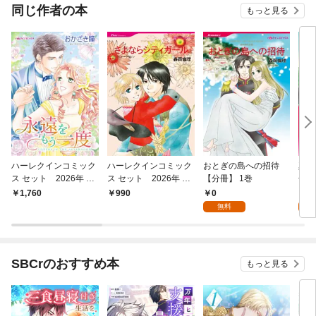
同じ作者の本
もっと見る
ハーレクインコミック
ハーレクインコミック
おとぎの島への招待
真夏
ス セット 2026年 vo
ス セット 2026年 vo
【分冊】 1巻
冊】
l.912
l.788
0
0
1,760
990
無料
SBCrのおすすめ本
もっと見る