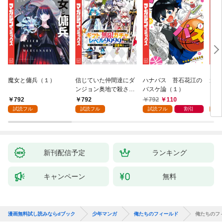
魔女と傭兵（１）
信じていた仲間達にダ
ハナバス 苔石花江の
追放
ンジョン奥地で殺され
バスケ論（１）
『自
かけたがギフト『無限
領地
792
792
792
110
7
ガチャ』でレベル９９
強の
試読フル
試読フル
試読フル
割引
試
９９の仲間達を手に入
～最
れて元パーティーメン
で始
バーと世界に復讐＆
拓ス
『ざまぁ！』します！
（１
（１）
新刊配信予定
ランキング
キャンペーン
無料
漫画無料試し読みならdブック
少年マンガ
俺たちのフィールド
俺たちのフ