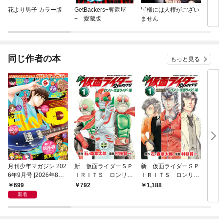
花より男子 カラー版
GetBackers−奪還屋
皆様には人権がござい
SLA
− 愛蔵版
ません
同じ作者の本
もっと見る
月刊少年マガジン 202
新 仮面ライダーＳＰ
新 仮面ライダーＳＰ
新 
6年9月号 [2026年8月6
ＩＲＩＴＳ ロンリー
ＩＲＩＴＳ ロンリー
ＩＲ
日発売]
仮面ライダー編（１）
仮面ライダー編 特装
699
792
1,188
7
版（１）
新着