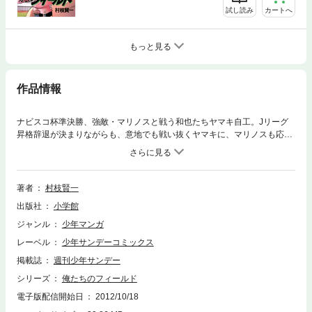
試し読み
カートへ
もっと見る
作品情報
ナビスコ杯準決勝、強敵・マリノスと戦う和也たちヤマキ自工。Jリーグ
昇格辞退が決まりながらも、意地でも戦い抜くヤマキに、マリノスも応
戦。両者の激しいぶつかり合いで、試合は膠着状態に・・・。
著者
村枝賢一
出版社
小学館
ジャンル
少年マンガ
レーベル
少年サンデーコミックス
掲載誌
週刊少年サンデー
シリーズ
俺たちのフィールド
電子版配信開始日
2012/10/18