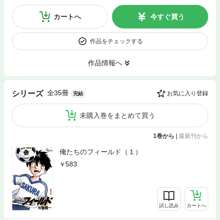
カートへ
今すぐ買う
作品をチェックする
作品情報へ
全35冊
シリーズ
お気に入り登録
完結
未購入巻をまとめて買う
1巻から
|
最新刊から
俺たちのフィールド（１）
583
試し読み
カートへ