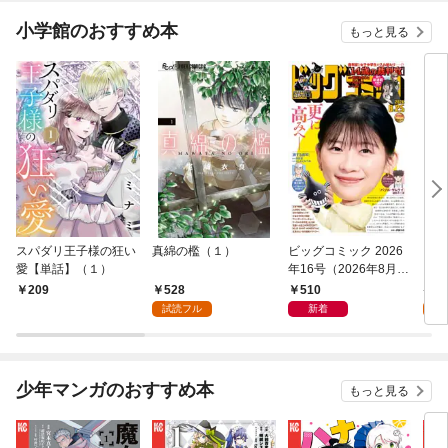
小学館のおすすめ本
もっと見る
スパダリ王子様の狂い
真綿の檻（１）
ビッグコミック 2026
こん
愛【単話】（１）
年16号（2026年8月7
（１
日発売）
528
510
5
209
試読フル
新着
試
少年マンガのおすすめ本
もっと見る