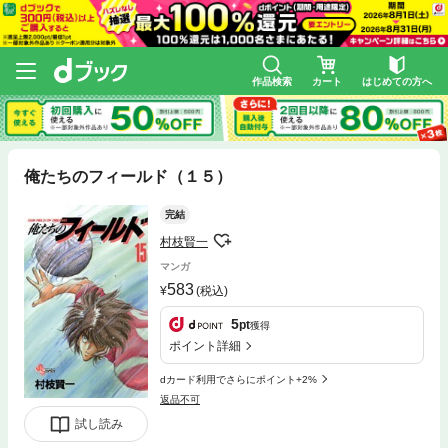
作品検索
カート
はじめての方へ
俺たちのフィールド（１５）
完結
村枝賢一
マンガ
583
(税込)
5
pt
獲得
ポイント詳細
dカード利用でさらにポイント+2%
返品不可
試し読み