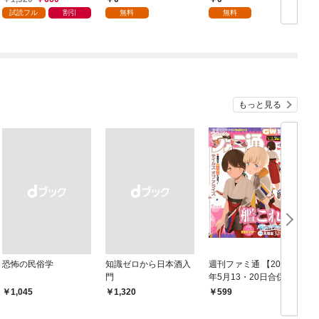
限定書き下ろしSS付
愛するつもりがチート
してくるのですが？@
試読フル
割引
無料
無料
き】
な兄が離してくれませ
COMIC 第1話
ん！？@COMIC 第1話
もっと見る
恐怖の民俗学
知識ゼロから日本酒入
週刊ファミ通 【2021
門
年5月13・20日合併
鑑
号】
￥1,045
￥1,320
599