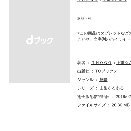
返品不可
※この商品はタブレットなど
ことや、文字列のハイライト
と食う！危険な山梨ルール「
が納得！東京の隣に位置しな
者が、239ネタのあるあるを
著者
ＴＨＯＧＯ
上重☆
位置づけ●世界に誇る遊園地
ん」で遊んだ! ●ご当地タ
出版社
TOブックス
ジャンル
趣味
シリーズ
山梨あるある
電子版配信開始日
2019/02
ファイルサイズ
26.36 MB