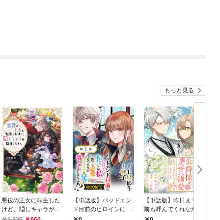
もっと見る
悪役の王女に転生した
【単話版】バッドエン
【単話版】昨日まで名
けど、隠しキャラが隠
ド目前のヒロインに転
前も呼んでくれなかっ
れてない。【電子書籍
生した私、今世では恋
た公爵様が、急に溺愛
1,320
660
0
0