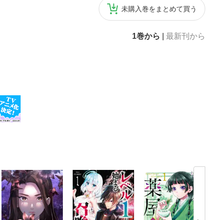
未購入巻をまとめて買う
1巻から
|
最新刊から