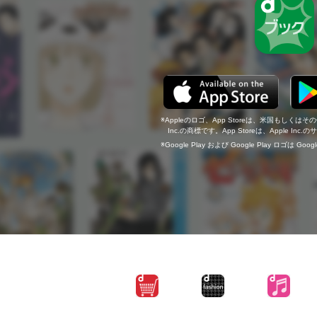
Appleのロゴ、App Storeは、米国もしくはそ
Inc.の商標です。App Storeは、Apple In
Google Play および Google Play ロゴは Go