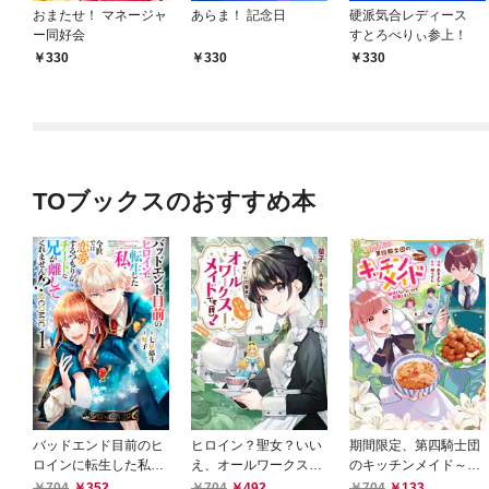
おまたせ！ マネージャ
あらま！ 記念日
硬派気合レディース
ー同好会
すとろべりぃ参上！
330
330
330
TOブックスのおすすめ本
バッドエンド目前のヒ
ヒロイン？聖女？いい
期間限定、第四騎士団
ロインに転生した私、
え、オールワークスメ
のキッチンメイド～結
今世では恋愛するつも
イドです（誇）！@C
婚したくないので就職
704
352
704
492
704
133