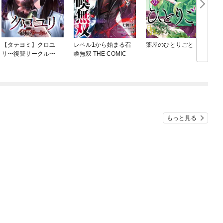
【タテヨミ】クロユ
レベル1から始まる召
薬屋のひとりごと
リ〜復讐サークル〜
喚無双 THE COMIC
もっと見る