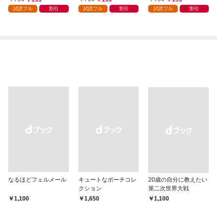
ランクの悪役さま、そ
は想定外です～@COM
界で君と～@COMIC
試読フル
割引
試読フル
割引
試読フル
割引
の溺愛は不要です！～
IC 第1巻
第1巻
@COMIC 第1巻
なるほどフェルメール
キュートなポーチコレ
20歳の自分に教えたい
クション
第二次世界大戦
￥1,100
￥1,650
￥1,100