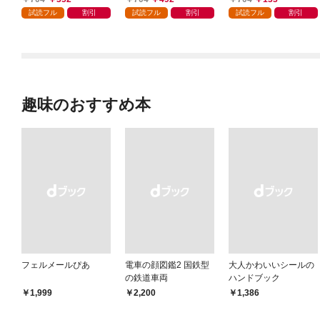
りがチートな兄が離し
OMIC 第1巻
しました～@COMIC
試読フル
割引
試読フル
割引
試読フル
割引
てくれません！？@C
第1巻【描き下ろし漫
OMIC 第1巻
画特典付き】
趣味のおすすめ本
フェルメールぴあ
電車の顔図鑑2 国鉄型
大人かわいいシールの
の鉄道車両
ハンドブック
￥1,999
￥2,200
￥1,386