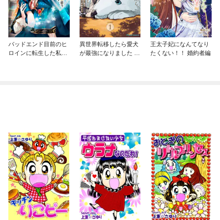
バッドエンド目前のヒ
異世界転移したら愛犬
王太子妃になんてなり
ロインに転生した私、
が最強になりました ～
たくない！！ 婚約者編
今世では恋愛するつも
シルバーフェンリルと
りがチートな兄が離し
俺が異世界暮らしを始
てくれません！？@C
めたら～ THE COMIC
OMIC