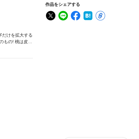
作品をシェアする
字だけを拡大する
もの! 桃は皮ご
梨県民なら誰も
山梨県出身の著
圏」なのか微妙な
もの頃「せっさ