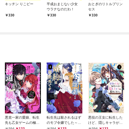
キッチン りこピー
平成おまじない少女
おとぎのリトルプリン
ウラナなのだわ！
セス
330
330
330
悪党一家の愛娘、転生
転生先は殺されるはず
悪役の王女に転生した
先も乙女ゲームの極道
のモブ令嬢でした～見
けど、隠しキャラが隠
令嬢でした。～最上級
知らぬ公爵様との婚約
れてない。～光差す世
704
133
704
133
704
133