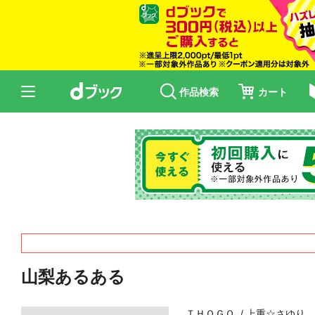
作品検索
カート
山梨あるある
ＴＨＯＧＯ
上重☆さゆり