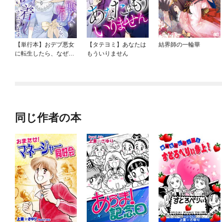
【単行本】おデブ悪女
【タテヨミ】あなたは
結界師の一輪華
に転生したら、なぜか
もういりません
ラスボス王子様に執着
されています
同じ作者の本