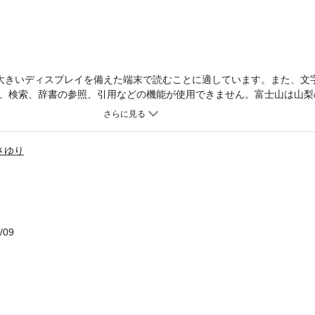
大きいディスプレイを備えた端末で読むことに適しています。また、文
、検索、辞書の参照、引用などの機能が使用できません。富士山は山梨の
右折優先」などなど、山梨のあるあるネタを一挙公開！【内容紹介】山
がらも関東圏の文化とは一線を画し独自の道を歩み続けている山梨県！
厳選してお届けします！<収録あるある(一部)> ●中部地方なのか「首都
さゆり
「富士急ハイランド」●水道水がミネラルウォータークオリティー●子ど
レントより、キャラの濃い社長のほうが有名だ
/09