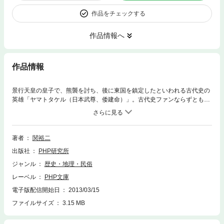
作品をチェックする
作品情報へ
作品情報
景行天皇の皇子で、熊襲を討ち、後に東国を鎮定したといわれる古代史の
英雄「ヤマトタケル（日本武尊、倭建命）」。古代史ファンならずとも、
その名を知らぬ者はいないだろう。しかし、冷静にこの人物の足跡をたど
っていくと、じつに多くの疑問に行き着く。たとえ『日本書紀』の編者が
天皇家の歴史を輝かしくさせる意図が働いていたとしてでもある。知られ
ざるヤマトタケルの実像に迫る、渾身の一冊。
著者
関裕二
出版社
PHP研究所
ジャンル
歴史・地理・民俗
レーベル
PHP文庫
電子版配信開始日
2013/03/15
ファイルサイズ
3.15 MB