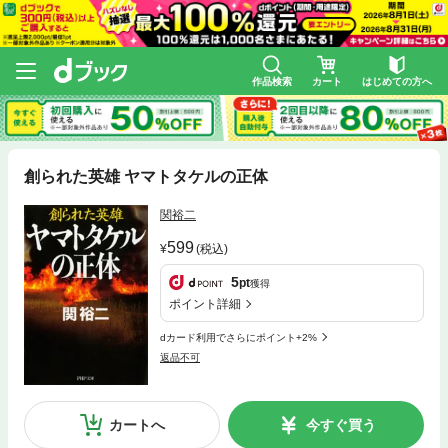
作品検索
カート
はじめての方へ
創られた英雄 ヤマトタケルの正体
関裕二
599
(税込)
5
pt
獲得
ポイント詳細
dカード利用でさらにポイント+2%
返品不可
カートへ
今すぐ買う