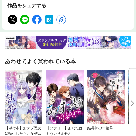
作品をシェアする
あわせてよく買われている本
【単行本】おデブ悪女
【タテヨミ】あなたは
結界師の一輪華
バッ
に転生したら、なぜか
もういりません
ロイ