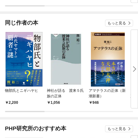
ラスボス王子様に執着
今世
されています
りが
てく
OMI
同じ作者の本
もっと見る
物部氏とニギハヤヒ
神社が語る 渡来５氏
アマテラスの正体（新
イザ
族の正体
潮新書）
正体
2,200
1,056
946
1,
PHP研究所のおすすめ本
もっと見る