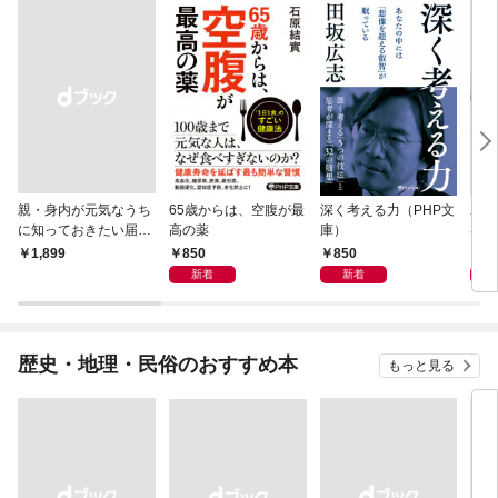
親・身内が元気なうち
65歳からは、空腹が最
深く考える力（PHP文
20
に知っておきたい届
高の薬
庫）
界史
出・手続きの準備（き
850
850
1,
￥1,899
ずな出版）
新着
新着
歴史・地理・民俗のおすすめ本
もっと見る