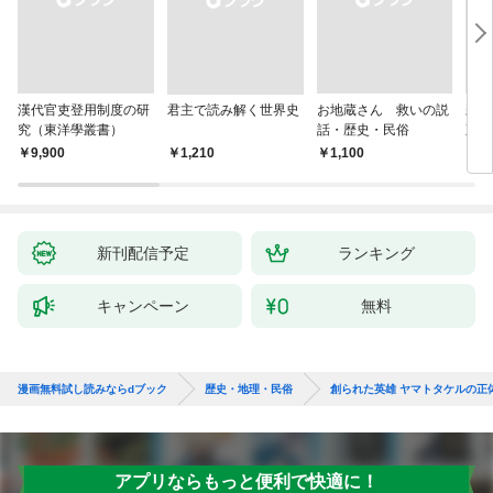
漢代官吏登用制度の研
君主で読み解く世界史
お地蔵さん 救いの説
親
究（東洋學叢書）
話・歴史・民俗
直立
迫る
￥9,900
￥1,210
￥1,100
￥1,
新刊配信予定
ランキング
キャンペーン
無料
漫画無料試し読みならdブック
歴史・地理・民俗
創られた英雄 ヤマトタケルの正
アプリならもっと便利で快適に！