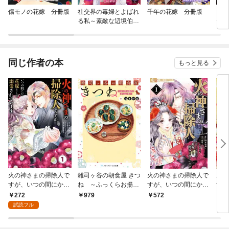
傷モノの花嫁 分冊版
社交界の毒婦とよばれ
千年の花嫁 分冊版
さよ
る私～素敵な辺境伯令
た旦
息に腕を折られたの
だけ
で、責任とってもらい
は
ます～［ばら売り］
分冊
同じ作者の本
もっと見る
火の神さまの掃除人で
雑司ヶ谷の朝食屋 きつ
火の神さまの掃除人で
火の
すが、いつの間にか花
ね ～ふっくらお揚げ
すが、いつの間にか花
すが
嫁として溺愛されてい
のきつねご飯～
嫁として溺愛されてい
嫁と
272
979
572
7
ます【単話】（１）
ます（１）
ます
試読フル