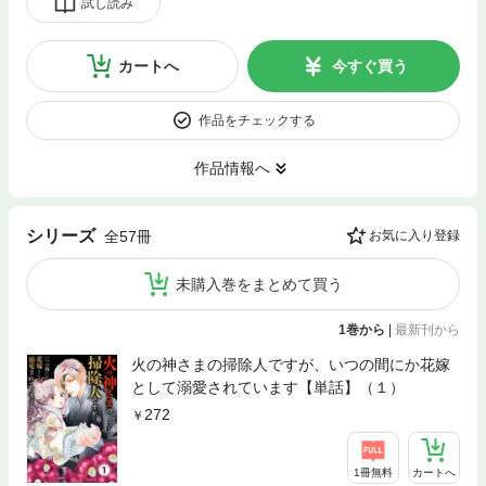
試し読み
カートへ
今すぐ買う
作品をチェックする
作品情報へ
シリーズ
全57冊
お気に入り登録
未購入巻をまとめて買う
1巻から
|
最新刊から
火の神さまの掃除人ですが、いつの間にか花嫁
として溺愛されています【単話】（１）
272
1冊無料
カートへ