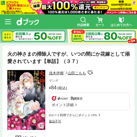
作品検索
カート
はじめての方へ
火の神さまの掃除人ですが、いつの間にか花嫁として溺
愛されています【単話】（３７）
浅木伊都
山田こもも
マンガ
84
(税込)
0
pt
獲得
ポイント詳細
dカード利用でさらにポイント+2%
返品不可