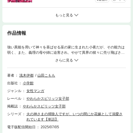
もっと見る
作品情報
強い異能を用いて神々を喜ばせる巫の家に生まれた小夜だが、その能力は
弱く、また、義理の母や姉に迫害され、やがて異界の猩々に売り飛ばされ
てしまう。そこで小夜は醜くて忌み嫌われている神・鬼灯と出会うが小夜
の瞳に映るその姿は……？呪われた神と追放された娘…その出会いは必
然！ 浪漫溢れる最高級の大正溺愛ファンタジー!!待望の第37巻配信。
著者
浅木伊都
山田こもも
出版社
小学館
ジャンル
女性マンガ
レーベル
やわらかスピリッツ女子部
掲載誌
やわらかスピリッツ女子部
シリーズ
火の神さまの掃除人ですが、いつの間にか花嫁として溺愛さ
れています【単話】
電子版配信開始日
2025/07/05