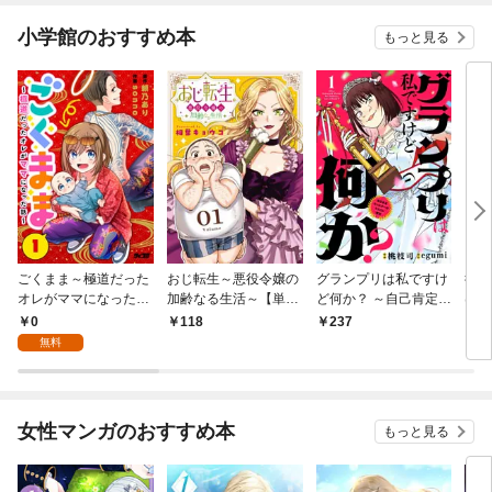
小学館のおすすめ本
もっと見る
ごくまま～極道だった
おじ転生～悪役令嬢の
グランプリは私ですけ
後宮
オレがママになった話
加齢なる生活～【単
ど何か？ ～自己肯定モ
は謎
～【単話】（１）
話】（１）
ンスターのミスコン無
（１
0
118
237
2
双～【単話】（１）
無料
女性マンガのおすすめ本
もっと見る