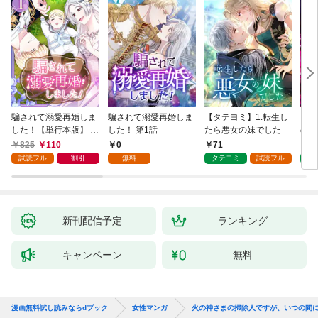
騙されて溺愛再婚しま
騙されて溺愛再婚しま
【タテヨミ】1.転生し
【タ
した！【単行本版】 1
した！ 第1話
たら悪女の妹でした
の私
巻
825
110
0
71
7
試読フル
割引
無料
タテヨミ
試読フル
タ
新刊配信予定
ランキング
キャンペーン
無料
漫画無料試し読みならdブック
女性マンガ
火の神さまの掃除人ですが、いつの間