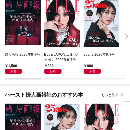
婦人画報 2026年9月号
ELLE JAPON エル･ジ
25ans 2026年9月号
Har
ャポン 2026年9月号
ーパ
年9
1,500
880
980
7
新着
新着
新着
ハースト婦人画報社のおすすめ本
もっと見る