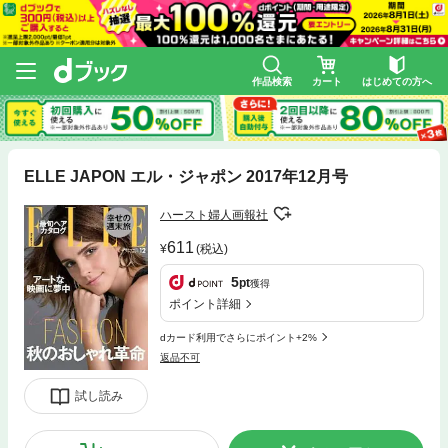
作品検索
カート
はじめての方へ
ELLE JAPON エル・ジャポン 2017年12月号
ハースト婦人画報社
611
(税込)
5
pt
獲得
ポイント詳細
dカード利用でさらにポイント+2%
返品不可
試し読み