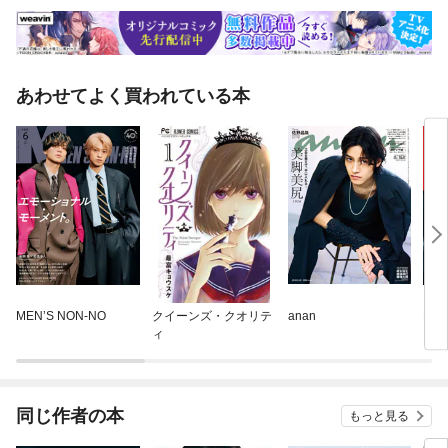
あわせてよく買われている本
MEN’S NON-NO
クイーンズ・クオリテ
anan
Myo
ィ
同じ作者の本
もっと見る