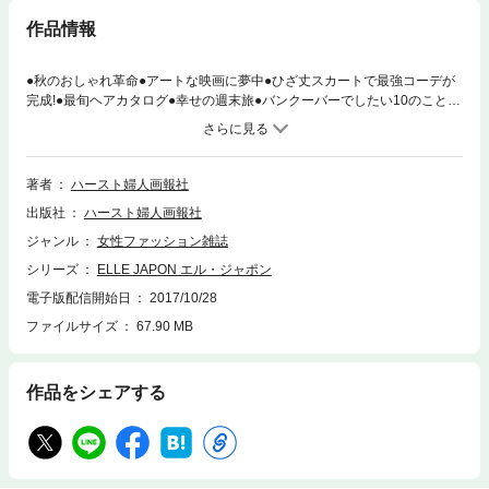
作品情報
●秋のおしゃれ革命●アートな映画に夢中●ひざ丈スカートで最強コーデが
完成!●最旬ヘアカタログ●幸せの週末旅●バンクーバーでしたい10のこと●
世にも恐ろしい大女優の鬼ママ列伝今、おしゃれで魅力的だなと思われて
いる人は、モード感をキープしながらもコンサバティブな要素を併せ持っ
ている人。モード一辺倒の鎧を脱ぎすてて、新しい大人の女のモードに着
替えるためのHOW TOが満載です!※電子版では、紙の雑誌と内容が一部異
著者
ハースト婦人画報社
なる場合や、掲載されないページがある場合があります。
出版社
ハースト婦人画報社
ジャンル
女性ファッション雑誌
シリーズ
ELLE JAPON エル・ジャポン
電子版配信開始日
2017/10/28
ファイルサイズ
67.90 MB
作品をシェアする