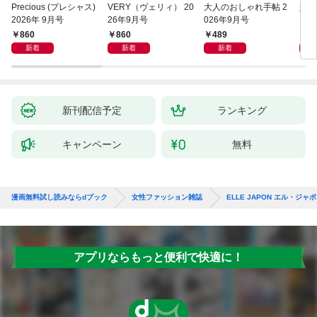
Precious (プレシャス)
VERY（ヴェリィ） 20
大人のおしゃれ手帖 2
婦人
2026年 9月号
26年9月号
026年9月号
860
860
489
1,
新着
新着
新着
新刊配信予定
ランキング
キャンペーン
無料
漫画無料試し読みならdブック
女性ファッション雑誌
ELLE JAPON エル・ジャ
アプリならもっと便利で快適に！