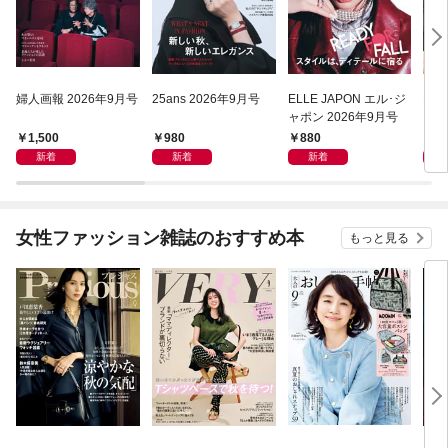
婦人画報 2026年9月号
25ans 2026年9月号
ELLE JAPON エル･ジ
Har
ャポン 2026年9月号
ーパ
年9
1,500
980
880
7
新着
新着
新着
女性ファッション雑誌のおすすめ本
もっと見る