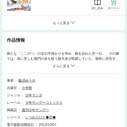
試し読み
カートへ
もっと見る
作品情報
新たな「ここのつ」の宝の手掛かりを求め、都を訪れた空一行。 その都
では、病に苦しむ御門の命を狙う廻天党が暗躍していた。御所に存在する
という「ここのつ」の宝をほうびにもらうことを条件に、御門の警備隊に
加わることを決めた空たちは、廻天党に加わっていた宿敵・入谷と再びの
対峙！！さらに、宝を狙う黒羽一行までもが都に到着。三者がそれぞれの
思惑で動く中、先手を打つのは！？
著者
飯沼ゆうき
出版社
小学館
ジャンル
少年マンガ
レーベル
少年サンデーコミックス
掲載誌
週刊少年サンデー
シリーズ
いつわりびと◆空◆
電子版配信開始日
2013/10/07