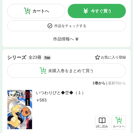
カートへ
今すぐ買う
作品をチェックする
作品情報へ
全23冊
シリーズ
お気に入り登録
完結
未購入巻をまとめて買う
1巻から
|
最新刊から
いつわりびと◆空◆（１）
583
試し読み
カートへ