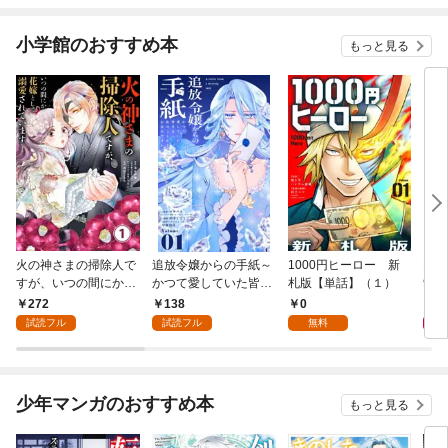
版】1
小学館のおすすめ本
もっと見る
火の神さまの掃除人で
追放令嬢からの手紙～
1000円ヒーロー 新
DIM
すが、いつの間にか花
かつて愛していた皆さ
札版【単話】（１）
9.
嫁として溺愛されてい
まへ 私のことなどお忘
272
138
0
8
ます【単話】（１）
れですか？～【単話】
試読フル
試読フル
無料
（１）
少年マンガのおすすめ本
もっと見る