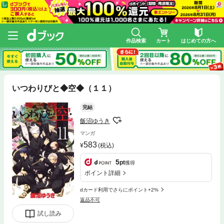
作品検索
カート
はじめての方へ
いつわりびと◆空◆（１１）
完結
飯沼ゆうき
マンガ
583
(税込)
5
pt
獲得
ポイント詳細
dカード利用でさらにポイント+2%
返品不可
試し読み