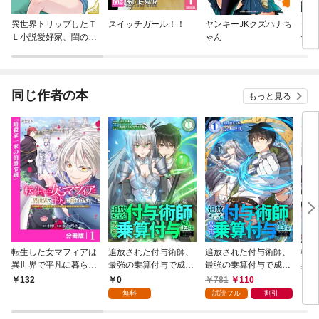
異世界トリップしたＴ
スイッチガール！！
ヤンキーJKクズハナち
ヤン
Ｌ小説愛好家、閨の記
ゃん
像の
録係になる。 ～つい
魔女
でに生真面目宰相と契
づけ
約結婚～ 分冊版
同じ作者の本
もっと見る
転生した女マフィアは
追放された付与術師、
追放された付与術師、
転生
異世界で平凡に暮らし
最強の乗算付与で成り
最強の乗算付与で成り
異世
たい～暗殺者一家の伯
上がる ～僕の付与術
上がる ～僕の付与術
たい
0
781
110
132
7
爵令嬢ですが、天使と
は＋20じゃなく×20な
は＋20じゃなく×20な
爵令
無料
試読フル
割引
悪魔な団長がつきまと
んです～ 第1話
んです～【単行本版】
悪魔
ってきます～【分冊
1巻
って