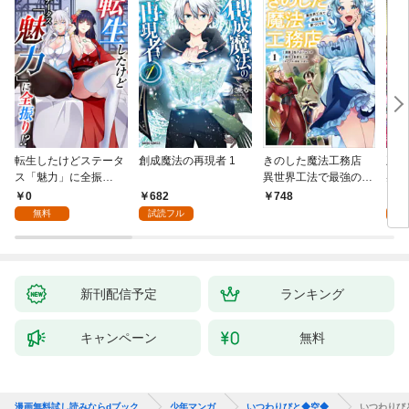
転生したけどステータ
創成魔法の再現者 1
きのした魔法工務店
王位
ス「魅力」に全振
異世界工法で最強の家
兆候
り！？(1)
づくりを（コミック）
入れ
0
682
0
748
１
る。
無料
試読フル
新刊配信予定
ランキング
キャンペーン
無料
漫画無料試し読みならdブック
少年マンガ
いつわりびと◆空◆
いつわりび