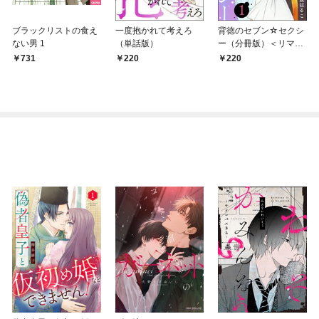
ブラックリストの食え
一度抱かれて考えろ
背徳のセブン☆セクシ
ない男 1
（単話版）
ー（分冊版）＜リマス
ター版＞ 【第1話】
731
220
220