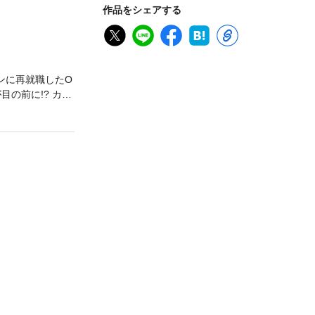
作品をシェアする
ンに再就職したO
の前に!? カレ
いかぶさられ、け
ぎるから? も