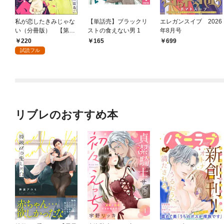
私が恋したきみじゃな
【単話売】ブラックリ
エレガンスイブ 2026
い（分冊版） 【第1
ストの食えない男 1
年8月号
話】
220
165
699
試読フル
リブレのおすすめ本