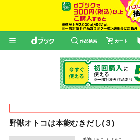
作品検索
カート
野獣オトコは本能むきだし(３)
美波はるこ
はるこ