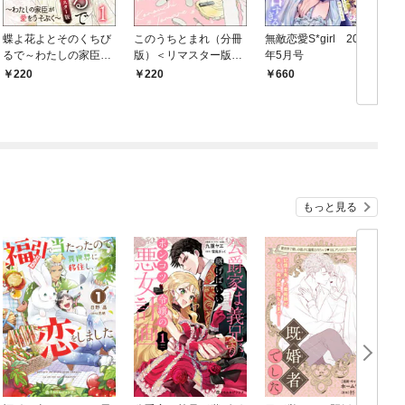
蝶よ花よとそのくちび
このうちとまれ（分冊
無敵恋愛S*girl 2026
るで～わたしの家臣が
版）＜リマスター版
年5月号
愛をうそぶく～（分冊
＞ 【第1話】
220
220
660
版）＜リマスター版
＞ 【第1話】
もっと見る