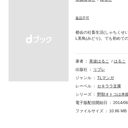
返品不可
都会の社畜生活(しゃちくせ
L美鳥(みどり)。でも初めて
の家で手当てしてもらううち
だもののセクシーさ全開で身
うダメ、こんな展開、想像以
著者
美波はるこ
はるこ
出版社
リブレ
ジャンル
TLマンガ
レーベル
セキララ文庫
シリーズ
野獣オトコは本
電子版配信開始日
2014/06
ファイルサイズ
10.86 MB