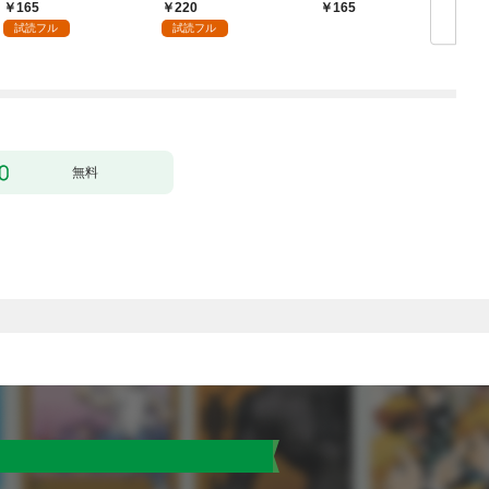
焦れキュンとろ甘初え
花嫁への溺愛を隠して
165
220
165
っち〜（１）
る～(1)
試読フル
試読フル
無料