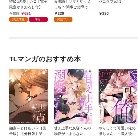
特級αの愛したΩ【電子
貞潔騎士サマと初々え
バニラブvol.1
限定かきおろし付】
っち 〜閨事ご指導でき
かねます！〜（1）
888
621
220
330
試読増量
割引
試読フル
TLマンガのおすすめ本
融点～とけあい～［完
甘え上手な灰塚くんの
やらしくて可愛い俺の
全版］【分冊版】第1
溺愛が止まらない。純
凛ちゃん。～隣人後輩