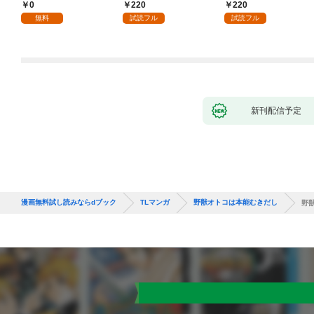
話
情で、健気で…絶倫！
くんのイキすぎた執着
0
220
220
(1)
にハメ堕とされる～(1)
無料
試読フル
試読フル
新刊配信予定
漫画無料試し読みならdブック
TLマンガ
野獣オトコは本能むきだし
野