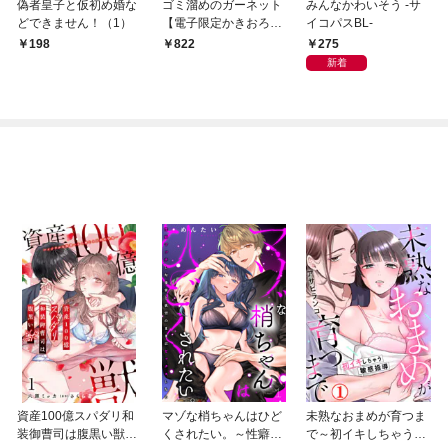
偽者皇子と仮初め婚な
ゴミ溜めのガーネット
みんなかわいそう -サ
どできません！（1）
【電子限定かきおろし
イコパスBL-
付】
275
198
822
新着
資産100億スパダリ和
マゾな梢ちゃんはひど
未熟なおまめが育つま
装御曹司は腹黒い獣～
くされたい。～性癖マ
で～初イキしちゃう敏