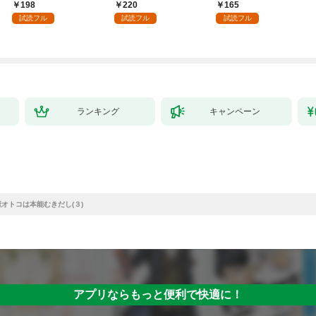
イジワルな指遣いから
ッチした後輩と欲望の
感指導～1
198
220
165
感じる圧倒的快感～ 1
ままにセックスしたら
試読フル
試読フル
試読フル
【電子書店限定特典付
～(1)
き】
ランキング
キャンペーン
獣オトコは本能むきだし(３)
アプリならもっと便利で快適に！