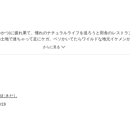
いかつ)に疲れ果て、憧れのナチュラルライフを送ろうと田舎のレストラ
の土地で迷ちゃって足にケガ。ベソかいてたらワイルドな地元イケメンが目
、アヤシイ流れに…。「人肌に飢えてんだろ?」って本能むきだしで覆
体をユサユサ★奥をくちゅくちゅ。拒めないのはカレの体温が気持ちよす
上…っ!
能むきだし
/19