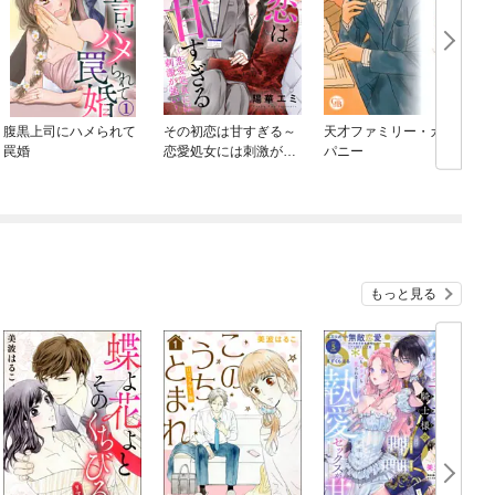
腹黒上司にハメられて
その初恋は甘すぎる～
天才ファミリー・カン
罠婚
恋愛処女には刺激が強
パニー
い～
もっと見る