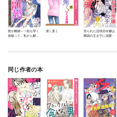
授か離婚～一刻も早く
潔く柔く
売られた辺境伯令嬢は
身籠って、私から解放
隣国の王太子に溺愛さ
してさしあげます！
れる
同じ作者の本