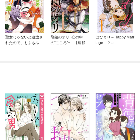
聖女じゃないと追放さ
龍鎖のオリ−心の中
はぴまり～Happy Marr
れたので、もふもふ従
の“こころ”− 【連載
iage！？～
者(聖獣)とおにぎりを
版】
握る（コミック） 分冊
版