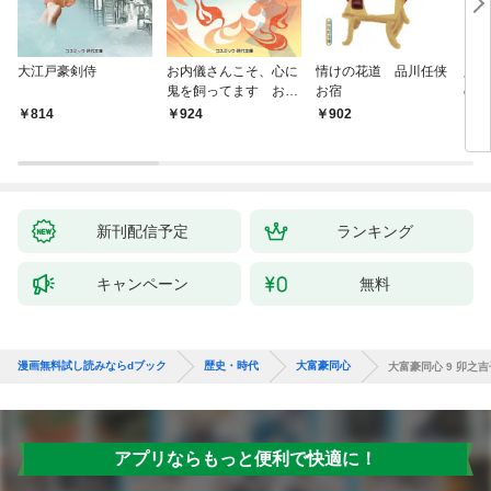
大江戸豪剣侍
お内儀さんこそ、心に
情けの花道 品川任侠
必殺
鬼を飼ってます おけ
お宿
の弦
いの戯作手帖
814
924
902
8
新刊配信予定
ランキング
キャンペーン
無料
漫画無料試し読みならdブック
歴史・時代
大富豪同心
大富豪同心 9 卯之
アプリならもっと便利で快適に！