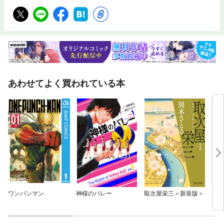
あわせてよく買われている本
ワンパンマン
神様のバレー
取次屋栄三＜新装版＞
あな
ん 
きま
ク）