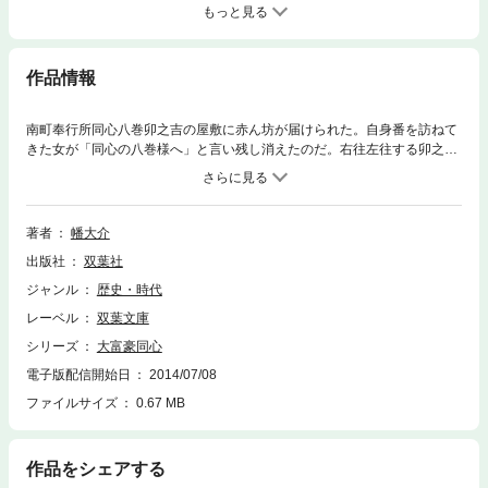
もっと見る
作品情報
南町奉行所同心八巻卯之吉の屋敷に赤ん坊が届けられた。自身番を訪ねて
きた女が「同心の八巻様へ」と言い残し消えたのだ。右往左往する卯之吉
と美鈴。そんな矢先に、卯之吉の屋敷に曲者が侵入し騒然となる。真相を
探るにつれ、いま、江戸で暴れ回っている盗賊、神竜一家が赤ん坊の産着
を狙っていることが判明。なぜ産着を？
著者
幡大介
出版社
双葉社
ジャンル
歴史・時代
レーベル
双葉文庫
シリーズ
大富豪同心
電子版配信開始日
2014/07/08
ファイルサイズ
0.67 MB
作品をシェアする