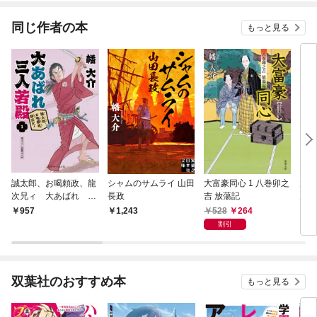
同じ作者の本
もっと見る
誠太郎、お喝頼政、龍
シャムのサムライ 山田
大富豪同心 1 八巻卯之
大江
次兄ィ 大あばれ 三
長政
吉 放蕩記
力と
人若殿１
江戸
528
264
957
1,243
7
割引
双葉社のおすすめ本
もっと見る