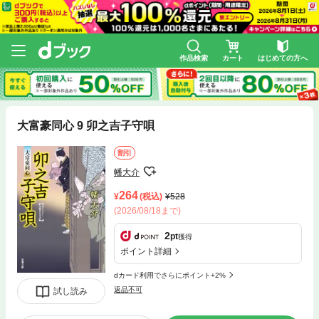
作品検索
カート
はじめての方へ
大富豪同心 9 卯之吉子守唄
割引
幡大介
264
(税込)
528
(2026/08/18まで)
2
pt
獲得
ポイント詳細
dカード利用でさらにポイント+2%
返品不可
試し読み