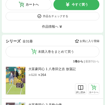
カートへ
今すぐ買う
作品をチェックする
作品情報へ
シリーズ
全31冊
お気に入り登録
未購入巻をまとめて買う
1巻から
|
最新刊から
大富豪同心 1 八巻卯之吉 放蕩記
528
264
試し読み
カートへ
大富豪同心 2 天狗小僧