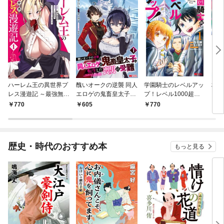
ハーレム王の異世界プ
醜いオークの逆襲 同人
学園騎士のレベルアッ
村人
レス漫遊記 ～最強無双
エロゲの鬼畜皇太子に
プ！レベル1000超え
ライ
のおじさんはあらゆる
転生した喪男の受難
の転生者、落ちこぼれ
770
605
770
7
種族を嫁にする～（コ
（コミック） 1
クラスに入学。そし
ミック） 1
て、（コミック） 1
歴史・時代のおすすめ本
もっと見る