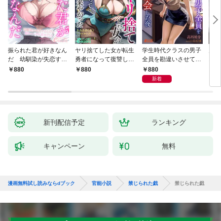
振られた君が好きなん
ヤリ捨てした女が転生
学生時代クラスの男子
片想
だ 幼馴染が失恋する
勇者になって復讐しに
全員を勘違いさせてた
オカ
たびに慰めエッチを求
来やがった
あの子と、同窓会で十
馴染
880
880
880
8
めてくる
年振りに再会した夜
新着
新刊配信予定
ランキング
キャンペーン
無料
漫画無料試し読みならdブック
官能小説
禁じられた戯
禁じられた戯