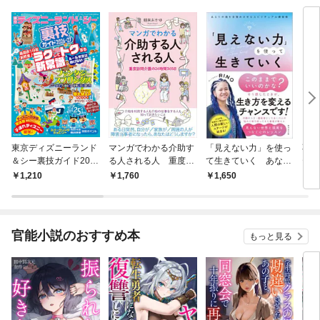
東京ディズニーランド
マンガでわかる介助す
「見えない力」を使っ
不安
＆シー裏技ガイド202
る人される人 重度訪
て生きていく あなた
テラ
6-27
問介護の24時間365日
の魂を目覚めさせるス
1,210
1,760
1,650
1,
ピリチュアル練習帳
官能小説のおすすめ本
もっと見る