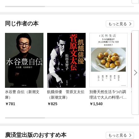
分冊版
た～トツキトオカの切
まりました
す！
愛夫婦事情～
同じ作者の本
もっと見る
水谷豊 自伝（新潮文
飢餓俳優 菅原文太伝
別冊天然生活 5つの調
65
庫）
（新潮文庫）
理法で大人の料理バイ
ブル100
781
825
1,540
1,
廣済堂出版のおすすめ本
もっと見る