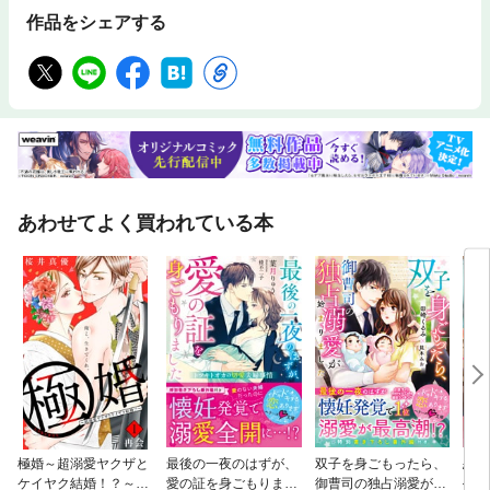
作品をシェアする
あわせてよく買われている本
極婚～超溺愛ヤクザと
最後の一夜のはずが、
双子を身ごもったら、
恋愛
ケイヤク結婚！？～
愛の証を身ごもりまし
御曹司の独占溺愛が始
—た