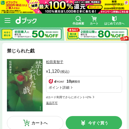
作品検索
カート
はじめての方へ
禁じられた戯
松田美智子
1,120
(税込)
10
pt
獲得
ポイント詳細
dカード利用でさらにポイント+2%
返品不可
カートへ
今すぐ買う