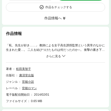
作品をチェックする
作品情報へ
作品情報
「私、先生が好き……」 教師による女子高生誘拐監禁という異常のなかに
生まれた愛…。 二人を結びつけたものは何だったのか─。 衝撃の書き下ろ
し小説！ 某地方都市の名門私立大北高校の女子学生、結城芹香が突然失踪
した。誘拐か? 家出か? 実は芹香 は大北高校の謹厳実直の見本のような社
会科の教師、石川憲吾によって拉致監禁されていて……。『完 全なる飼育
シリーズ』の原作者が「女子高生監禁」をテーマに新展開を見せる。
著者
松田美智子
出版社
廣済堂出版
ジャンル
官能小説
レーベル
官能ロマン
電子版配信開始日
2014/02/01
ファイルサイズ
0.65 MB