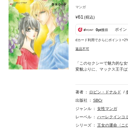
マンガ
61
(税込)
ポイン
0
pt
獲得
dカード利用でさらにポイント+2
返品不可
「このセクシーで魅力的な女
変貌ぶりに、マックス王子は
ランドで働くローザに協力を
にはいかない。王室では親戚
ズ＞第６話。
著者
ロビン・ドナルド
出版社
SBCr
ジャンル
女性マンガ
レーベル
ハーレクインコ
シリーズ
王女の運命〈ニ