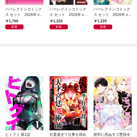
ハーレクインコミック
ハーレクインコミック
ハーレクインコミック
ス セット 2026年 vo
ス セット 2026年 vo
ス セット 2026年 vo
l.1068
l.1006
l.993
1,760
1,320
1,320
新着
新着
新着
ヒトグイ 第1話
社畜過ぎて仕事を辞め
絶対に死ぬモブ悪役令