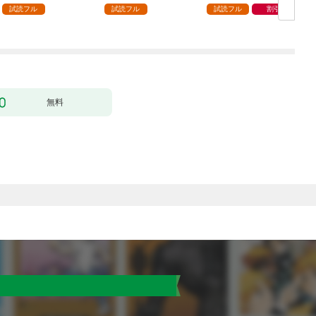
ック） 分冊版 1
どうやら違うようです
試読フル
試読フル
試読フル
割引
（コミック） 分冊版 1
版
無料