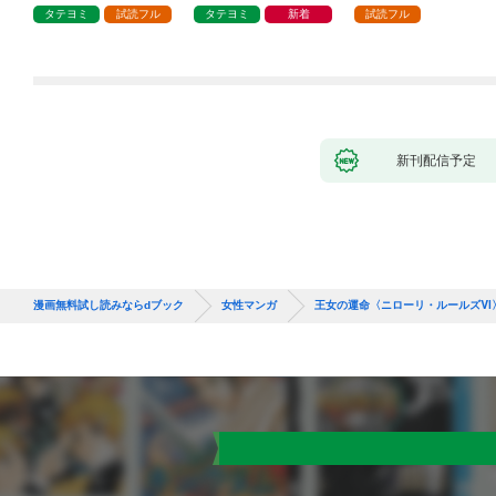
タテヨミ
試読フル
タテヨミ
新着
試読フル
新刊配信予定
漫画無料試し読みならdブック
女性マンガ
王女の運命〈ニローリ・ルールズⅥ