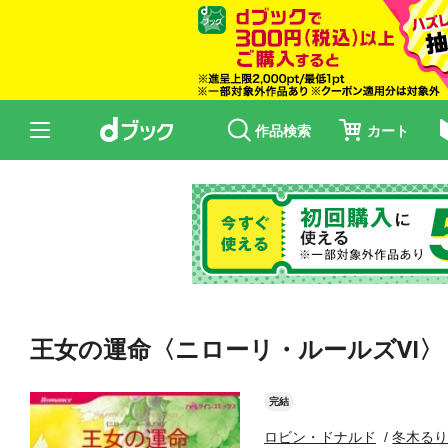
作品検索
カート
王女の運命〈ニローリ・ルールズⅥ〉【
完結
ロビン・ドナルド
冬木る