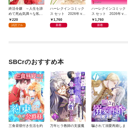
終活令嬢 ～人生を諦
ハーレクインコミック
ハーレクインコミック
めて死ぬ気満々な私と
ス セット 2026年 vo
ス セット 2026年 vo
溺愛したい神官の攻防
l.1072
l.1070
220
1,760
1,760
～(話売り) #1
試読フル
新着
新着
SBCrのおすすめ本
三食昼寝付き生活を約
万年ヒラ教師の支援魔
騙されて溺愛再婚しま