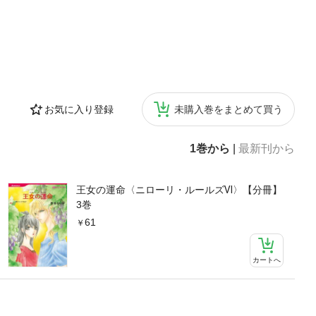
お気に入り登録
未購入巻をまとめて買う
1巻から
|
最新刊から
王女の運命〈ニローリ・ルールズⅥ〉【分冊】
3巻
61
カートへ