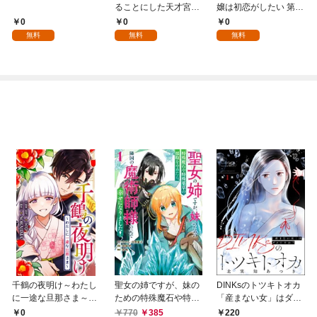
ることにした天才宮廷
嬢は初恋がしたい 第1
魔術師～辺境の地でス
話
0
0
0
ローライフを夢見る
無料
無料
無料
が、不届き者を倒して
いたら『最果ての魔
女』と呼ばれるように
なる～ 第1話
千鶴の夜明け～わたし
聖女の姉ですが、妹の
DINKsのトツキトオカ
に一途な旦那さま～
ための特殊魔石や特殊
「産まない女」はダメ
【分冊版】 1話「北条
薬草の採取をやめた
ですか？（分冊版）
0
770
385
220