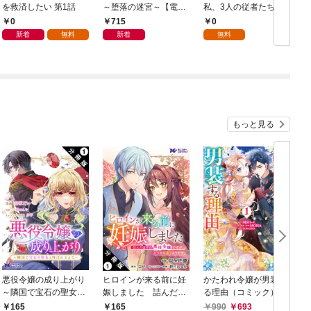
を救済したい 第1話
～堕落の迷宮～【電子
私、3人の従者たちに
単行本版】 第1巻
抱かれて困ってます 第
0
715
0
1話
新着
無料
新着
無料
もっと見る
悪役令嬢の成り上がり
ヒロインが来る前に妊
かたわれ令嬢が男装す
～隣国で宝石の聖女と
娠しました 詰んだは
る理由（コミック） 1
呼ばれるまで～（コミ
ずの悪役令嬢ですが、
165
165
990
693