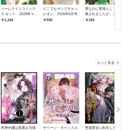
ハーレクインコミック
どこでもヤングチャン
男なのに聖母として召
ス セット 2026年 vo
ピオン 2026年6月号
喚されましたが、王宮
l.839
で料理人になりまし
1,320
550
165
た。【単話版】 １
もっと見る
死神令嬢は黒幕お兄様
サベージ・キャッスル
堕落聖女に転生した