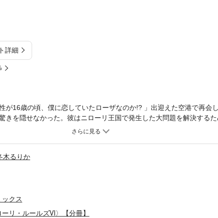
ト詳細
%
性が16歳の頃、僕に恋していたローザなのか!? 」出迎えた空港で再会
驚きを隠せなかった。彼はニローリ王国で発生した大問題を解決するた
求め、緊急帰国してもらったのだ。しかしローザは禁断の果実だ!! 絶対
同士の婚姻を固く禁じているのだから――。正統なる王族ロマンス＜ニ
冬木るりか
ミックス
ローリ・ルールズⅥ〉【分冊】