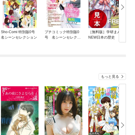
Sho-Comi 特別版0号
プチコミック特別版0
［無料版］学研まんが
名シーンセレクション
号 名シーンセレクシ
NEW日本の歴史
ョン
もっと見る