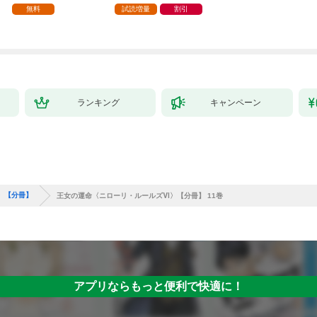
家の生贄（１）」
ら、隣国の魔術師様の
【第1話】
無料
試読増量
割引
元で幸せになりまし
た！（コミック） 1巻
ランキング
キャンペーン
〉【分冊】
王女の運命〈ニローリ・ルールズⅥ〉【分冊】 11巻
アプリならもっと便利で快適に！