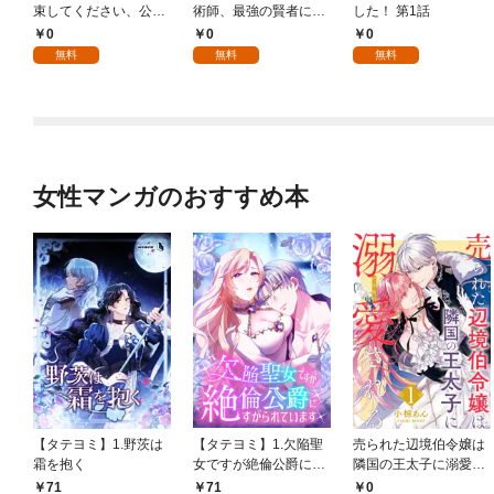
束してください、公爵
術師、最強の賢者にな
した！ 第1話
様 1話
る～不人気の支援魔術
0
0
0
師は給料泥棒だと魔術
無料
無料
無料
大学をクビになった
が、出世した元教え子
たちのおかげで何も困
らない件～ 第1話
女性マンガのおすすめ本
【タテヨミ】1.野茨は
【タテヨミ】1.欠陥聖
売られた辺境伯令嬢は
霜を抱く
女ですが絶倫公爵にす
隣国の王太子に溺愛さ
がられています
れる 1
71
71
0