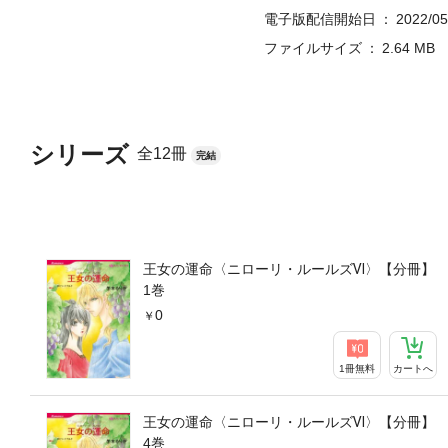
電子版配信開始日
2022/05
ファイルサイズ
2.64 MB
シリーズ
全12冊
完結
王女の運命〈ニローリ・ルールズⅥ〉【分冊】
1巻
0
1冊無料
カートへ
王女の運命〈ニローリ・ルールズⅥ〉【分冊】
4巻