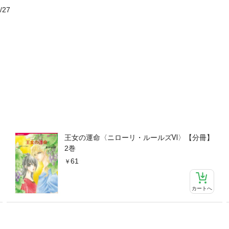
/27
王女の運命〈ニローリ・ルールズⅥ〉【分冊】
2巻
61
カートへ