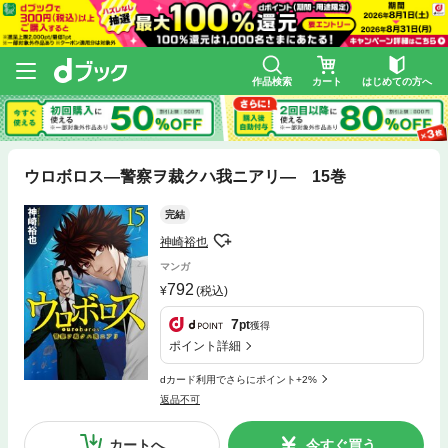
作品検索
カート
はじめての方へ
ウロボロス—警察ヲ裁クハ我ニアリ— 15巻
完結
神崎裕也
マンガ
792
(税込)
7
pt
獲得
ポイント詳細
dカード利用でさらにポイント+2%
返品不可
カートへ
今すぐ買う