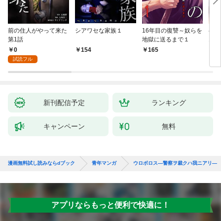
前の住人がやって来た
シアワセな家族１
16年目の復讐～奴らを
ベイ
第1話
地獄に送るまで１
エブ
版】
0
154
165
2
試読フル
新刊配信予定
ランキング
キャンペーン
無料
漫画無料試し読みならdブック
青年マンガ
ウロボロス—警察ヲ裁クハ我ニアリ—
アプリならもっと便利で快適に！