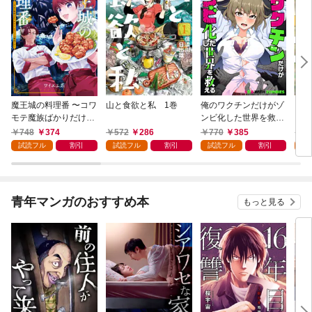
魔王城の料理番 〜コワ
山と食欲と私 1巻
俺のワクチンだけがゾ
クマ
モテ魔族ばかりだけ
ンビ化した世界を救え
ど、ホワイトな職場で
る 1巻
748
374
572
286
770
385
7
す〜 1巻
試読フル
割引
試読フル
割引
試読フル
割引
試
青年マンガのおすすめ本
もっと見る