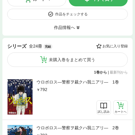
作品をチェックする
作品情報へ
全24冊
シリーズ
お気に入り登録
完結
未購入巻をまとめて買う
1巻から
|
最新刊から
ウロボロス—警察ヲ裁クハ我ニアリ— 1巻
792
試し読み
カートへ
ウロボロス—警察ヲ裁クハ我ニアリ— 2巻