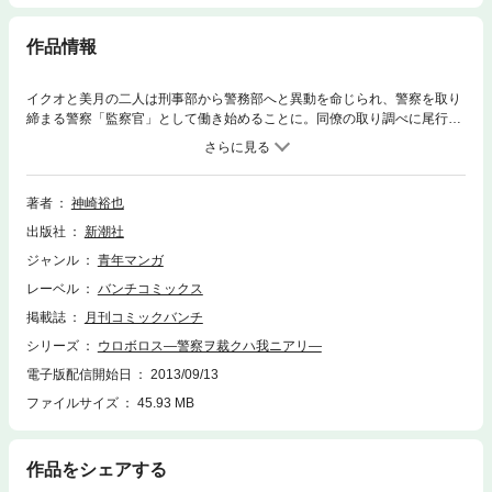
作品情報
イクオと美月の二人は刑事部から警務部へと異動を命じられ、警察を取り
締まる警察「監察官」として働き始めることに。同僚の取り調べに尾行捜
査と慣れない仕事ばかりで二人は戸惑うばかり。一方、段野竜哉は下部の
組である「卜部一家」との確執が表面化し、営々と築き上げた極道として
のポジションが脅かされ始める。イクオと竜哉、二匹の龍ともに危機が迫
る緊迫度マックスの第15巻！
著者
神崎裕也
出版社
新潮社
ジャンル
青年マンガ
レーベル
バンチコミックス
掲載誌
月刊コミックバンチ
シリーズ
ウロボロス—警察ヲ裁クハ我ニアリ—
電子版配信開始日
2013/09/13
ファイルサイズ
45.93 MB
作品をシェアする