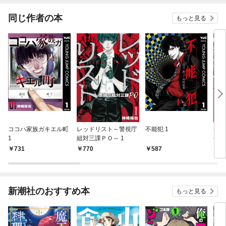
同じ作者の本
もっと見る
ココハ家族ガキエル町
レッドリスト～警視庁
不能犯 1
チェ
1
組対三課ＰＯ～ 1
今日
巻
731
770
587
7
新潮社のおすすめ本
もっと見る