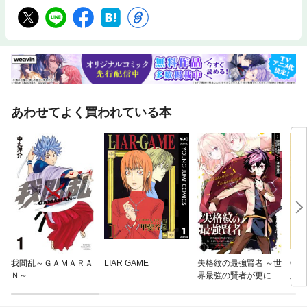
あわせてよく買われている本
我間乱～ＧＡＭＡＲＡ
LIAR GAME
失格紋の最強賢者 ～世
ON
Ｎ～
界最強の賢者が更に強
版
くなるために転生しま
した～