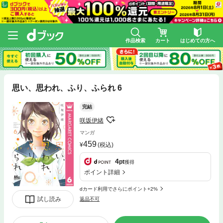
作品検索
カート
はじめての方へ
思い、思われ、ふり、ふられ 6
完結
咲坂伊緒
マンガ
459
(税込)
4
pt
獲得
ポイント詳細
dカード利用でさらにポイント+2%
試し読み
返品不可