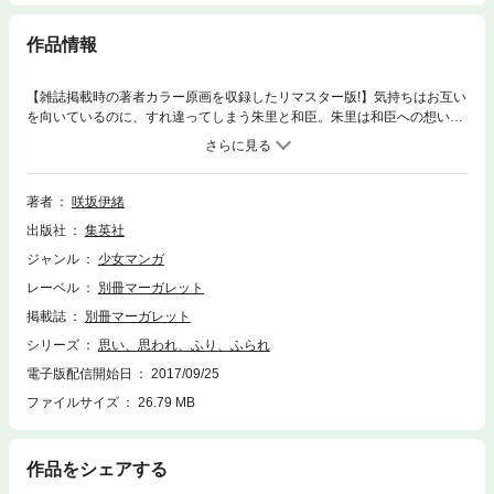
作品情報
【雑誌掲載時の著者カラー原画を収録したリマスター版!】気持ちはお互い
を向いているのに、すれ違ってしまう朱里と和臣。朱里は和臣への想いを
吹っ切ろうとしますが…。一方、由奈を好きと気づいた理央。でも、我妻
も由奈を好きなのではと気になってしまいます。文化祭の準備が進む中、
みんなの気持ちが加速する第6巻!
著者
咲坂伊緒
出版社
集英社
ジャンル
少女マンガ
レーベル
別冊マーガレット
掲載誌
別冊マーガレット
シリーズ
思い、思われ、ふり、ふられ
電子版配信開始日
2017/09/25
ファイルサイズ
26.79 MB
作品をシェアする