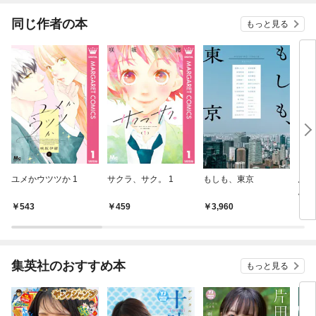
同じ作者の本
もっと見る
ユメかウツツか 1
サクラ、サク。 1
もしも、東京
思い
ふら
イズ
543
459
3,960
7
初恋
集英社のおすすめ本
もっと見る