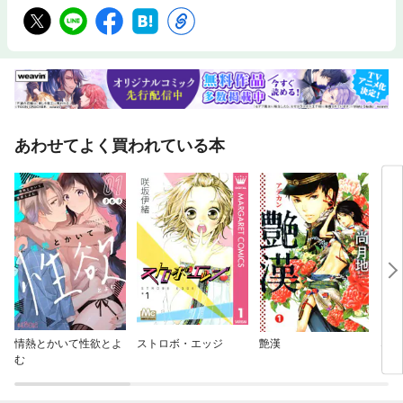
あわせてよく買われている本
情熱とかいて性欲とよ
ストロボ・エッジ
艶漢
なま
む