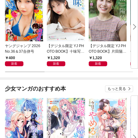
ヤングジャンプ 2026
【デジタル限定 YJ PH
【デジタル限定 YJ PH
【デ
No.36＆37合併号
OTO BOOK】十味写真
OTO BOOK】片田陽依
OT
集「続・『ぽみ』！？
写真集「羽色日和」
写真
400
1,320
1,320
1,
どこでもトレイン・ベ
リ」
新着
新着
新着
トナム篇」
少女マンガのおすすめ本
もっと見る