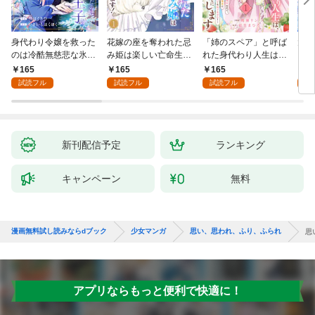
身代わり令嬢を救った
花嫁の座を奪われた忌
「姉のスペア」と呼ば
大好
のは冷酷無慈悲な氷の
み姫は楽しい亡命生活
れた身代わり人生は、
うお
王子の愛でした１
はじめます！１
今日でやめることにし
１
165
165
165
1
ます～辺境で自由を満
試読フル
試読フル
試読フル
試
喫中なので、今さら真
の聖女と言われても知
りません！～１
新刊配信予定
ランキング
キャンペーン
無料
漫画無料試し読みならdブック
少女マンガ
思い、思われ、ふり、ふられ
思
アプリならもっと便利で快適に！