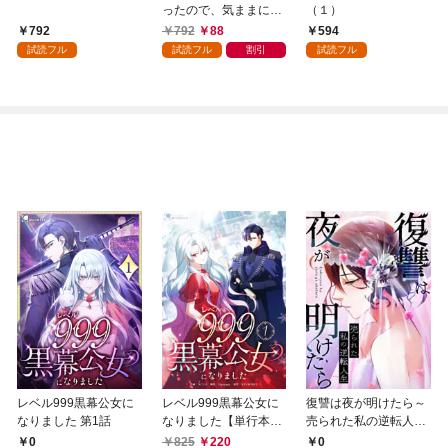
ったので、気ままに魔
（１）
術を極めます（１）
792
792
88
594
試読フル
試読フル
割引
試読フル
レベル999黒幕公女に
レベル999黒幕公女に
復讐は夜が明けたら～
なりました 第1話
なりました【単行本
売られた私の逆転人生
版】 1巻
(1)
0
825
220
0