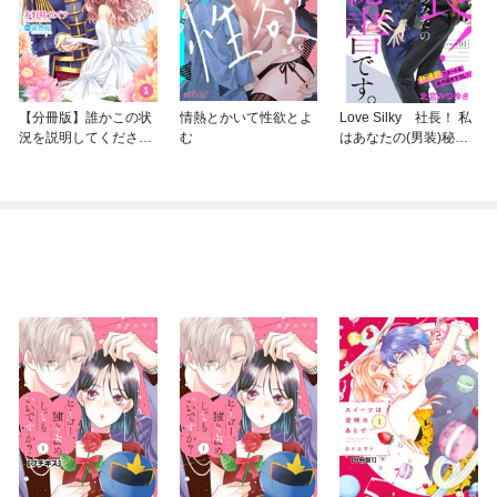
【分冊版】誰かこの状
情熱とかいて性欲とよ
Love Silky 社長！ 私
況を説明してくださ
む
はあなたの(男装)秘書
い！ ～契約から始まる
です。
ウェディング～