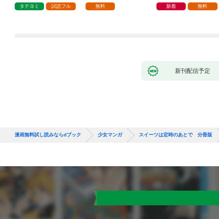
タテヨミ
試読フル
無料
新着
無料
新刊配信予定
漫画無料試し読みならdブック
少女マンガ
スイーツは定時のあとで 分冊版