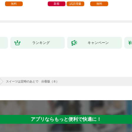
無料
新着
試読増量
無料
ランキング
キャンペーン
スイーツは定時のあとで 分冊版（８）
アプリならもっと便利で快適に！