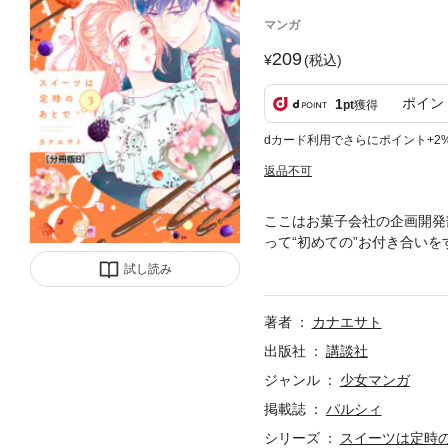
マンガ
209
(税込)
ポイン
1
pt
獲得
dカード利用でさらにポイント+2
返品不可
ここはお菓子会社の企画開発
って“初めての”お付き合いを
が変貌した彼は“協力者”と
試し読み
ミツで甘すぎるオフィスラブ
著者
カナエサト
出版社
講談社
ジャンル
少女マンガ
掲載誌
パルシィ
シリーズ
スイーツは定時