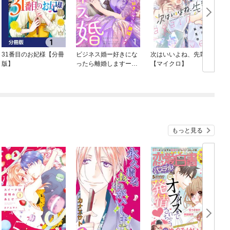
31番目のお妃様【分冊
ビジネス婚ー好きにな
次はいいよね、先輩
版】
ったら離婚しますー
【マイクロ】
【ページ版】
もっと見る