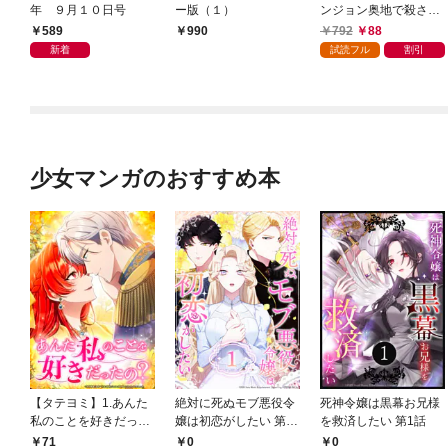
年 ９月１０日号
ー版（１）
ンジョン奥地で殺され
かけたがギフト『無限
589
792
88
990
ガチャ』でレベル９９
新着
試読フル
割引
９９の仲間達を手に入
れて元パーティーメン
バーと世界に復讐＆
『ざまぁ！』します！
（１）
少女マンガのおすすめ本
【タテヨミ】1.あんた
絶対に死ぬモブ悪役令
死神令嬢は黒幕お兄様
私のことを好きだった
嬢は初恋がしたい 第1
を救済したい 第1話
の？
話
71
0
0