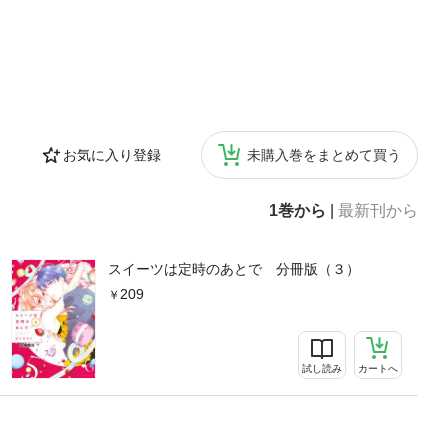
お気に入り登録
未購入巻をまとめて買う
1巻から
|
最新刊から
スイーツは定時のあとで 分冊版（３）
209
試し読み
カートへ