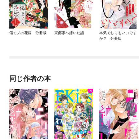
傷モノの花嫁 分冊版
東郷家へ嫁いだ話
本気でしてもいいです
か？ 分冊版
同じ作者の本