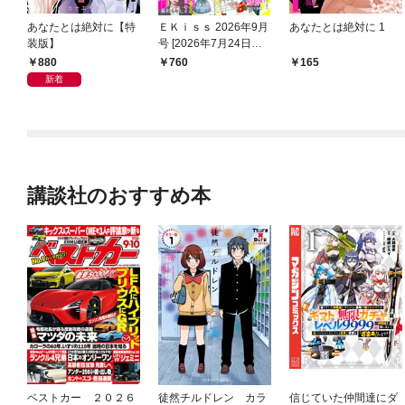
あなたとは絶対に【特
ＥＫｉｓｓ 2026年9月
あなたとは絶対に 1
装版】
号 [2026年7月24日発
売]
880
760
165
新着
講談社のおすすめ本
ベストカー ２０２６
徒然チルドレン カラ
信じていた仲間達にダ