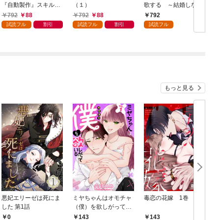
『自動製作』スキルで
（１）
歌する ～結婚しない
領地を爆速で開拓し最
男の優雅なおひとりさ
792
88
792
88
792
強の村を作ってしまう
まライフ～（１）
試読フル
割引
試読フル
割引
試読フル
～最強クラフトスキル
で始める、楽々領地開
拓スローライフ～
（１）
もっと見る
悪妃エリーゼは死にま
ミヤちゃんはオモチャ
毒恋の花嫁 1巻
した 第1話
（僕）を欲しがってい
る 1巻
0
143
143