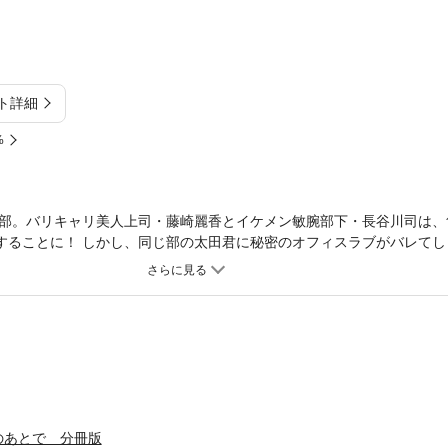
ト詳細
%
部。バリキャリ美人上司・藤崎麗香とイケメン敏腕部下・長谷川司は、
することに！ しかし、同じ部の太田君に秘密のオフィスラブがバレてしま
なるのか…！ 超絶美男美女の恋模様に大波乱が――!? お菓子会社で繰
。第7話「かなり大胆なことを」を収録。
のあとで 分冊版