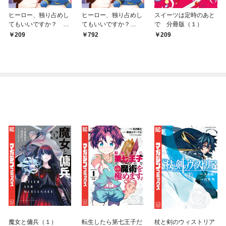
ヒーロー、独り占めし
ヒーロー、独り占めし
スイーツは定時のあと
てもいいですか？ プ
てもいいですか？
で 分冊版（１）
チキス（１）
（１）
209
792
209
魔女と傭兵（１）
転生したら第七王子だ
杖と剣のウィストリア