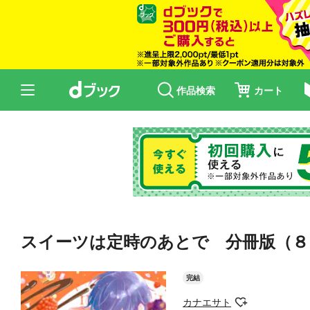
作品検索
カート
スイーツは定時のあとで 分冊版（８
完結
カナエサト