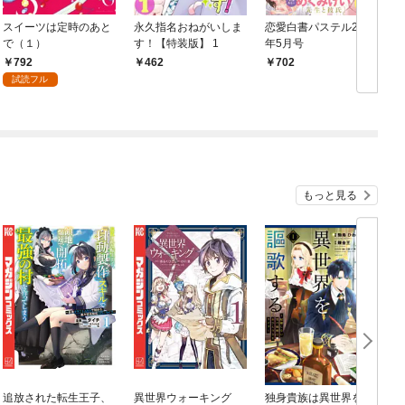
スイーツは定時のあと
永久指名おねがいしま
恋愛白書パステル2016
Y
で（１）
す！【特装版】 1
年5月号
a
792
462
702
試読フル
もっと見る
追放された転生王子、
異世界ウォーキング
独身貴族は異世界を謳