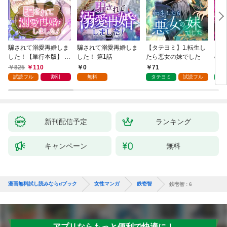
騙されて溺愛再婚しま
騙されて溺愛再婚しま
【タテヨミ】1.転生し
【タ
した！【単行本版】 1
した！ 第1話
たら悪女の妹でした
の私
巻
825
110
0
71
7
試読フル
割引
無料
タテヨミ
試読フル
タ
新刊配信予定
ランキング
キャンペーン
無料
漫画無料試し読みならdブック
女性マンガ
鉄壱智
鉄壱智 : 6
アプリならもっと便利で快適に！