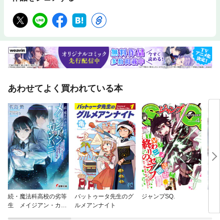
あわせてよく買われている本
続・魔法科高校の劣等
バットゥータ先生のグ
ジャンプSQ.
ライ
生 メイジアン・カン
ルメアンナイト
パニー