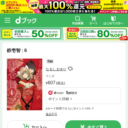
作品検索
カート
はじめての方へ
鉄壱智 : 6
完結
なるしまゆり
マンガ
607
(税込)
5
pt
獲得
ポイント詳細
dカード利用でさらにポイント+2%
返品不可
カートへ
今すぐ買う