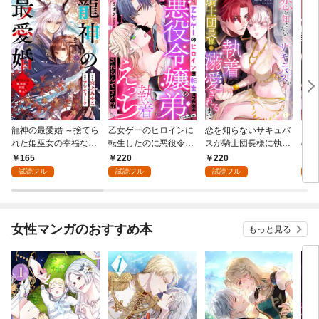
龍神の最愛婚 ～捨てら
乙女ゲーのヒロインに
恋を知らないサキュバ
お金
れた姫巫女の幸福な嫁
転生したのに悪役令嬢
スが騎士団長様に執着
の彼
入り～: 1
の弟（攻略対象外）に
溺愛されるまで: 1
い: 
165
220
220
1
執着えっちされるんで
試読フル
試読フル
試読フル
試
すが！？: 1
女性マンガのおすすめ本
もっと見る