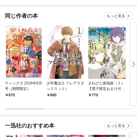
同じ作者の本
もっと見る
ウィングス 2026年8月
少年魔法士 フレアスタ
まれびと親指姫（１）
原獣
号［期間限定］
ックス（１）
【電子限定おまけ付
き】
870
880
770
5
一迅社のおすすめ本
もっと見る