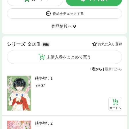
作品をチェックする
作品情報へ
全10冊
シリーズ
お気に入り登録
完結
未購入巻をまとめて買う
1巻から
|
最新刊から
鉄壱智 : 1
607
カートへ
鉄壱智 : 2