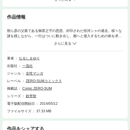
作品情報
朔ら彦の父親である御雷之守の思惑、封印された恒河シャの過去。様々な
謎を残しながら、一行はついに動き出し、都へと侵入するための術を求め
る。なるしまゆりが描く人と神とが織りなす一大冒険譚、第6巻登場！！
著者
なるしまゆり
出版社
一迅社
ジャンル
女性マンガ
レーベル
ZERO-SUMコミックス
掲載誌
Comic ZERO-SUM
シリーズ
鉄壱智
電子版配信開始日
2014/05/12
ファイルサイズ
37.33 MB
作品をシェアする