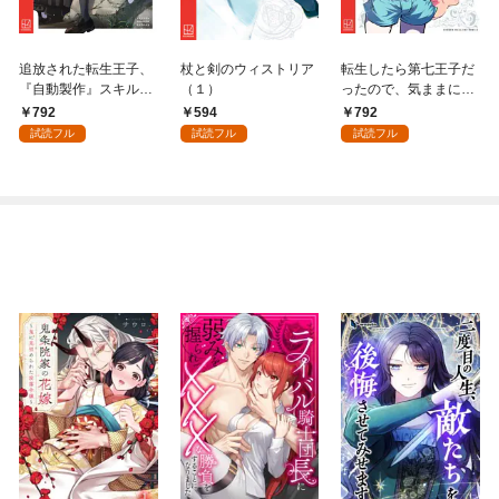
追放された転生王子、
杖と剣のウィストリア
転生したら第七王子だ
『自動製作』スキルで
（１）
ったので、気ままに魔
領地を爆速で開拓し最
術を極めます（１）
792
594
792
強の村を作ってしまう
試読フル
試読フル
試読フル
～最強クラフトスキル
で始める、楽々領地開
拓スローライフ～
（１）