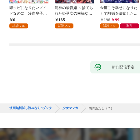
即クビになりたいメイ
龍神の最愛婚 ～捨てら
今度こそ幸せになりた
ドなのに、冷血皇子に
れた姫巫女の幸福な嫁
くて離婚を決意したと
執着されています第1
入り～: 1
ころ、無表情な旦那様
0
165
198
99
話
が「愛してる」と言っ
試読フル
試読フル
試読フル
割引
てきました。1
新刊配信予定
漫画無料試し読みならdブック
少女マンガ
隣のあたし（７）