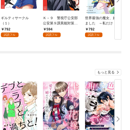
ギルティサークル
Ｋ－９ 警視庁公安部
世界最強の魔女、始め
（１）
公安第９課異能対策係
ました ～私だけ『攻
（１）
略サイト』を見れる世
792
594
792
界で自由に生きます～
試読フル
試読フル
試読フル
（１）
もっと見る