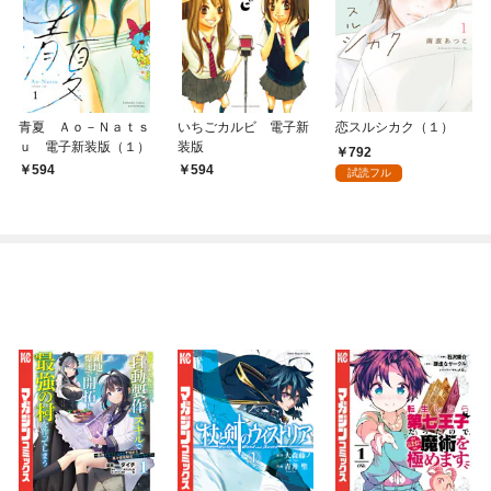
青夏 Ａｏ－Ｎａｔｓ
いちごカルビ 電子新
恋スルシカク（１）
ｕ 電子新装版（１）
装版
792
594
594
試読フル