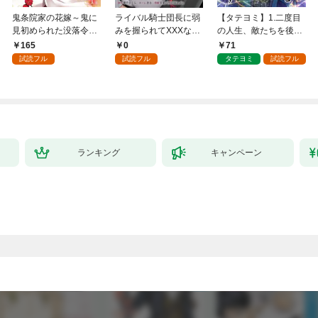
鬼条院家の花嫁～鬼に
ライバル騎士団長に弱
【タテヨミ】1.二度目
見初められた没落令嬢
みを握られてXXXな勝
の人生、敵たちを後悔
～１
負をすることになりま
させてみせます
165
0
71
した第1話
試読フル
試読フル
タテヨミ
試読フル
ランキング
キャンペーン