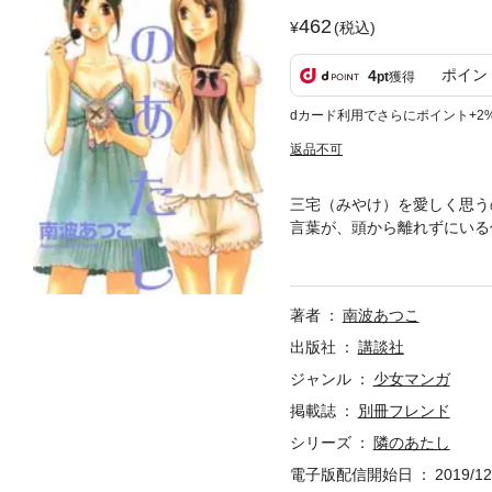
462
(税込)
ポイン
4
pt
獲得
dカード利用でさらにポイント+2
返品不可
三宅（みやけ）を愛しく思う
言葉が、頭から離れずにいる
介が……！！－－仁菜と三宅
せつない純情ラブ！！
著者
南波あつこ
出版社
講談社
ジャンル
少女マンガ
掲載誌
別冊フレンド
シリーズ
隣のあたし
電子版配信開始日
2019/12