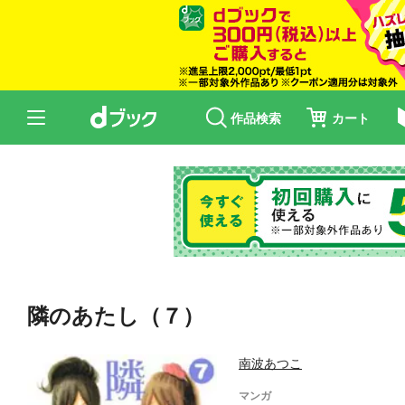
作品検索
カート
隣のあたし（７）
南波あつこ
マンガ