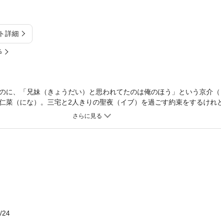
ト詳細
%
のに、「兄妹（きょうだい）と思われてたのは俺のほう」という京介（
仁菜（にな）。三宅と2人きりの聖夜（イブ）を過ごす約束をするけれ
がオトナの関係に！？京介の意外な言葉の意味とは！？テラ・ヒット！
/24