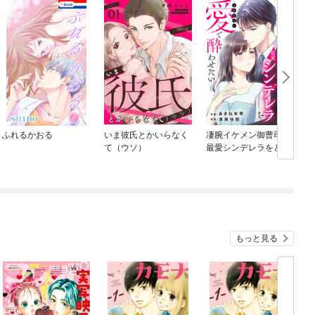
ふれるかおる
いま彼氏とかいらなく
凄腕イケメン御曹司は
て（ウソ）
最愛シンデレラをとめ
どない愛で酔わせたい
もっと見る