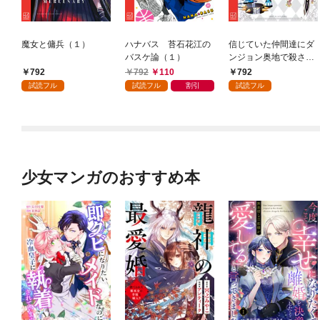
魔女と傭兵（１）
ハナバス 苔石花江の
信じていた仲間達にダ
バスケ論（１）
ンジョン奥地で殺され
かけたがギフト『無限
792
792
110
792
ガチャ』でレベル９９
試読フル
試読フル
割引
試読フル
９９の仲間達を手に入
れて元パーティーメン
バーと世界に復讐＆
『ざまぁ！』します！
（１）
少女マンガのおすすめ本