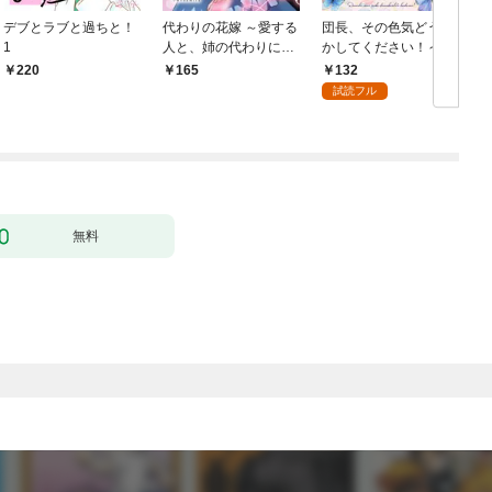
デブとラブと過ちと！
代わりの花嫁 ～愛する
団長、その色気どうに
＆
1
人と、姉の代わりに結
かしてください！～魔
婚します～ 1
力なしのお世話係は魅
132
220
165
了なんてされません～
試読フル
１
無料