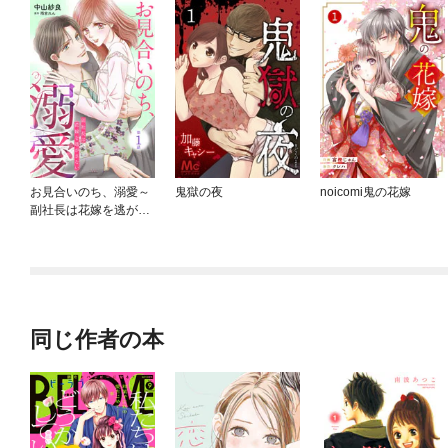
お見合いのち、溺愛～
鬼獄の夜
noicomi鬼の花嫁
副社長は花嫁を逃がさ
ない～【分冊版】
同じ作者の本