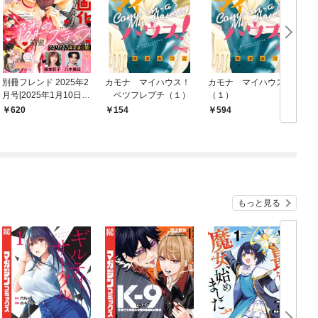
別冊フレンド 2025年2
カモナ マイハウス！
カモナ マイハウス！
月号[2025年1月10日発
ベツフレプチ（１）
（１）
売]
620
154
594
もっと見る