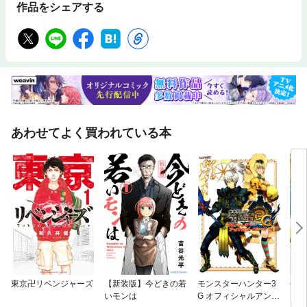
作品をシェアする
あわせてよく買われている本
東京卍リベンジャーズ
【新装版】今どきの若
モンスターハンター3
今日
いモンは
G オフィシャルアンソ