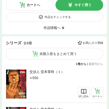
カートへ
今すぐ買う
作品をチェックする
作品情報へ
シリーズ
全8冊
お気に入り登録
未購入巻をまとめて買う
1巻から
|
最新刊から
交渉人 堂本零時（１）
550
試し読み
カートへ