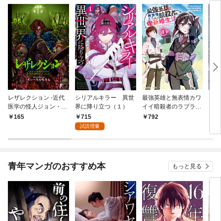
レザレクション -近代
シリアルキラー 異世
最強英雄と無表情カワ
シリ
医学の怪人ジョン・ハ
界に降り立つ（１）
イイ暗殺者のラブラブ
に降
ンター- 連載版 第1話
新婚生活 １巻
トル
715
165
792
7
少年の眼
試読増量
青年マンガのおすすめ本
もっと見る