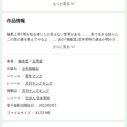
もっと見る
作品情報
極悪上等!! 闇を知る者にしか見えない世界がある……。表で生きる奴らに
この世の裏を教えてやるよ……。あの｢無敵道｣堂本零時の過去が明かされ
る……!! 引き受けた案件は、どんな事をしても必ずやり遂げる……その非
情の掟は、読む者の心を掴んで離さない!! 堂本零時の”交渉人”時代を描い
たハード&タクティクステイストコミック!!
著者
楠本哲
玄秀盛
出版社
少年画報社
ジャンル
青年マンガ
レーベル
月刊ヤングキング
掲載誌
月刊ヤングキング
シリーズ
交渉人 堂本零時
電子版配信開始日
2012/02/07
ファイルサイズ
41.53 MB