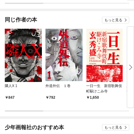
ロジーコミック
同じ作者の本
もっと見る
隣人X 1
外道外伝 １巻
一日一生 新宿歌舞伎
新宿
町駆けこみ寺
寺 
はな
847
792
1,650
7
少年画報社のおすすめ本
もっと見る