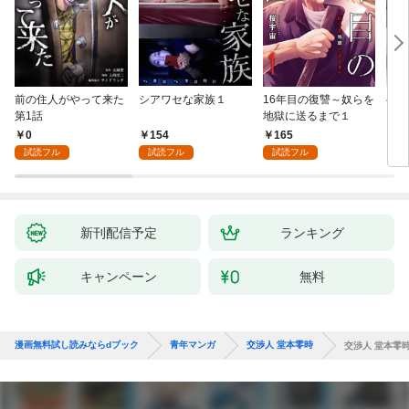
前の住人がやって来た
シアワセな家族１
16年目の復讐～奴らを
ベイ
第1話
地獄に送るまで１
エブ
版】
0
154
165
2
試読フル
試読フル
試読フル
新刊配信予定
ランキング
キャンペーン
無料
漫画無料試し読みならdブック
青年マンガ
交渉人 堂本零時
交渉人 堂本零