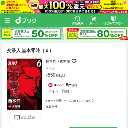
作品検索
カート
はじめての方へ
交渉人 堂本零時（６）
楠本哲
玄秀盛
マンガ
550
(税込)
5
pt
獲得
ポイント詳細
dカード利用でさらにポイント+2%
返品不可
試し読み