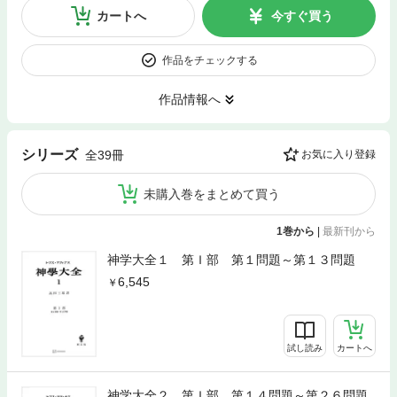
カートへ
今すぐ買う
作品をチェックする
作品情報へ
シリーズ
全39冊
お気に入り登録
未購入巻をまとめて買う
1巻から
|
最新刊から
神学大全１ 第Ｉ部 第１問題～第１３問題
6,545
試し読み
カートへ
神学大全２ 第Ｉ部 第１４問題～第２６問題