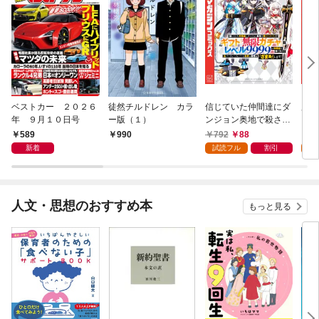
ベストカー ２０２６
徒然チルドレン カラ
信じていた仲間達にダ
魔女
年 ９月１０日号
ー版（１）
ンジョン奥地で殺され
かけたがギフト『無限
589
792
88
7
990
ガチャ』でレベル９９
新着
試読フル
割引
試
９９の仲間達を手に入
れて元パーティーメン
バーと世界に復讐＆
『ざまぁ！』します！
人文・思想のおすすめ本
もっと見る
（１）