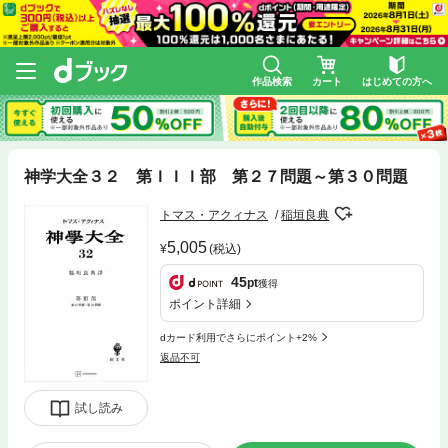
作品検索
カート
はじめての方へ
神学大全３２ 第ＩＩＩ部 第２７問題～第３０問題
トマス・アクィナス
稲垣良典
5,005
(税込)
45
pt
獲得
ポイント詳細
dカード利用でさらにポイント+2%
返品不可
試し読み