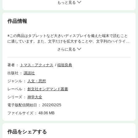
もっと見る
作品情報
※この商品はタブレットなど大きいディスプレイを備えた端末で読むこと
に適しています。また、文字だけを拡大することや、文字列のハイライ
ト、検索、辞書の参照、引用などの機能が使用できません。【内容紹介・
目次・著者略歴】１３世紀、聖書解釈や神学者の注解を体系的に集大成し
た全４５巻からなる中世キリスト教神学の金字塔。第ＩＩＩ部 第２７問
題～第３０問題を収録。キリスト教に関わる事柄を初学者のために論述し
著者
トマス・アクィナス
稲垣良典
た、西洋中世思想を代表する必読文献。本巻は聖母について扱う。トマス
出版社
講談社
の聖母論の基本原則は、「聖母はキリストとの関係においての外は理解で
きない」であると言える。彼は神学者として、当時広く流布していた聖母
ジャンル
人文・思想
に関するロマンティックな伝説や神話を警戒し、自らの聖母論を何よりも
レーベル
創文社オンデマンド叢書
聖書のテクストの歴史的・字義的な意味に即した解釈の上に構築すること
を試みているが、一方で、そこには聖母を愛する詩人としての声も同時に
シリーズ
神学大全
まじっているのである。４０頁に及ぶ訳者解説ではアウグスティヌス、ア
電子版配信開始日
2022/02/25
ンセルムス、ベルナルドゥスなど教父思想からの影響を考察、またトマス
ファイルサイズ
48.06 MB
の一連の著作における思索を辿ることで『神学大全』の聖母論を特徴づけ
て、読者の理解を導く。【目次より】まえがき第二十七問題 至福なる乙
女の聖化について第一項 神の母である至福なる乙女は母胎からの誕生の
前に聖化されていたか第二項 至福なる乙女は理性的霊魂の注入の前に聖
作品をシェアする
化されたのであるか第三項 至福なる乙女は邪欲の汚れから潔められてい