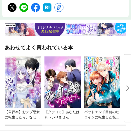
たか第四項 至福なる乙女は母の胎内での聖化によってすべての自罪から
保全されたか第五項 至福なる乙女は母の胎内での聖化によって恩寵の満
ちあふれを取得したか第六項 母の胎内で聖化されることは、キリストに
ついで、至福なる乙女に固有であったか第二十八問題 神の母の処女性に
ついて第一項 神の母はキリストを懐胎するさいに処女であったか第二
項 キリストの母は出産において処女であったか第三項 キリストの母は
出産の後処女であり続けたか第四項 神の母は処女性を誓願したか第二十
九問題 神の母の婚約について第一項 キリストは婚約した乙女から生ま
れるべきであったか第二項 マリアとヨセフとの間には真実の結婚が成立
あわせてよく買われている本
していたか第三十問題 至福なる乙女への告知について第一項 至福なる
乙女にたいして何事が彼女のうちで為されようとしていたかが告知される
ことは必要であったか第二項 至福なる乙女にたいする告知は天使によっ
て為されるべきであったか第三項 告知する天使は乙女にたいして目に見
える姿で現れるべきであったか第四項 告知は適当な順序で完成されたか
訳者注解説 トマスの聖母論※この商品は紙の書籍のページを画像にした
電子書籍です。文字だけを拡大することはできませんので、タブレットサ
イズの端末での閲読を推奨します。また、文字列のハイライトや検索、辞
書の参照、引用などの機能も使用できません。トマス・アクィナス1225頃
～1274。スコラ学の代表的神学者。ドミニコ会士。アルベルトゥス・マグ
ヌスに師事し、パリのドミニコ会神学校の学長を歴任した間に『神学大
全』を完成した。
【単行本】おデブ悪女
【タテヨミ】あなたは
バッドエンド目前のヒ
【タ
に転生したら、なぜか
もういりません
ロインに転生した私、
リ〜
ラスボス王子様に執着
今世では恋愛するつも
されています
りがチートな兄が離し