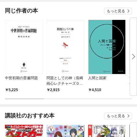
てくれません！？@C
OMIC
同じ作者の本
もっと見る
中世初期の普遍問題
問題としての神（長崎
人間と国家
世界
純心レクチャーズ０
例研
４） 経験・存在・神
レン
5,225
2,915
4,510
7,
講談社のおすすめ本
もっと見る