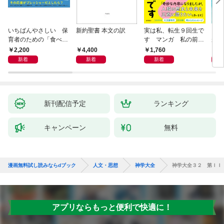
いちばんやさしい 保
新約聖書 本文の訳
実は私、転生９回生で
自閉
育者のための「食べな
す マンガ 私の前世
が小
い子」サポートＢＯＯ
物語
あう
2,200
4,400
1,760
2,
Ｋ 偏食・少食のお悩
新着
新着
新着
み解決！
新刊配信予定
ランキング
キャンペーン
無料
漫画無料試し読みならdブック
人文・思想
神学大全
神学大全３２ 第ＩＩ
アプリならもっと便利で快適に！