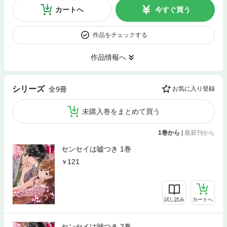
カートへ
今すぐ買う
作品をチェックする
作品情報へ
シリーズ
全9冊
お気に入り登録
未購入巻をまとめて買う
1巻から
|
最新刊から
センセイは嘘つき 1巻
121
試し読み
カートへ
センセイは嘘つき 2巻