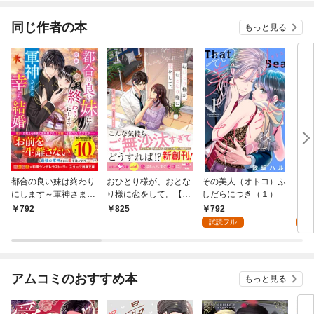
た～
同じ作者の本
もっと見る
都合の良い妹は終わり
おひとり様が、おとな
その美人（オトコ）ふ
その
にします～軍神さまと
り様に恋をして。【S
しだらにつき（１）
しだ
幸せな結婚～
S付き】
ｉｃ
792
2
792
825
版（
試読フル
試
アムコミのおすすめ本
もっと見る