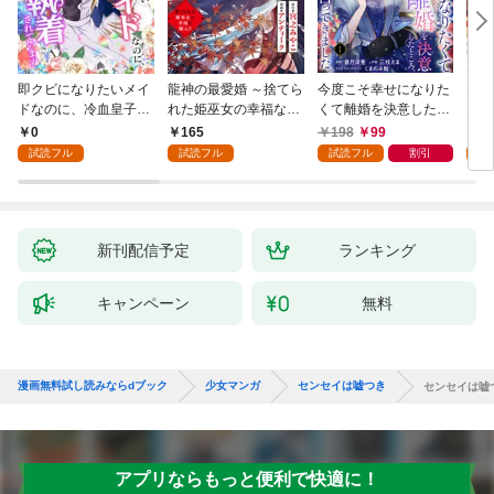
即クビになりたいメイ
龍神の最愛婚 ～捨てら
今度こそ幸せになりた
鬼条
ドなのに、冷血皇子に
れた姫巫女の幸福な嫁
くて離婚を決意したと
見初
執着されています第1
入り～: 1
ころ、無表情な旦那様
～１
0
165
198
99
1
話
が「愛してる」と言っ
試読フル
試読フル
試読フル
割引
試
てきました。1
新刊配信予定
ランキング
キャンペーン
無料
漫画無料試し読みならdブック
少女マンガ
センセイは嘘つき
センセイは嘘つ
アプリならもっと便利で快適に！