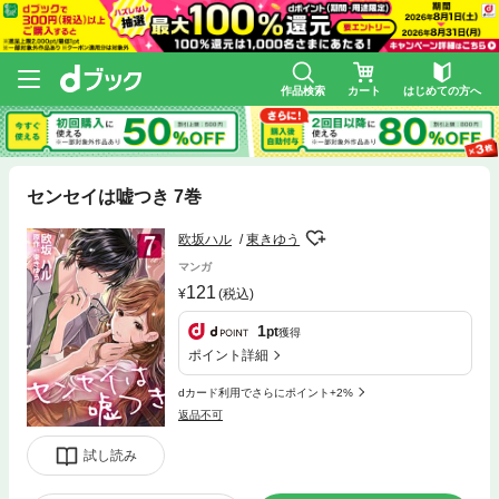
作品検索
カート
はじめての方へ
センセイは嘘つき 7巻
欧坂ハル
東きゆう
マンガ
121
(税込)
1
pt
獲得
ポイント詳細
dカード利用でさらにポイント+2%
返品不可
試し読み