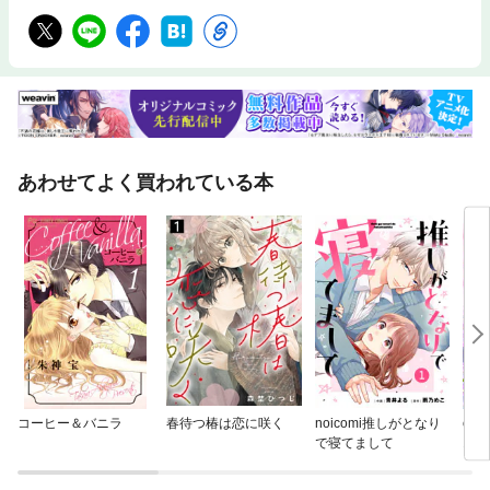
あわせてよく買われている本
コーヒー＆バニラ
春待つ椿は恋に咲く
noicomi推しがとなり
com
で寝てまして
オカ
最後
愛の