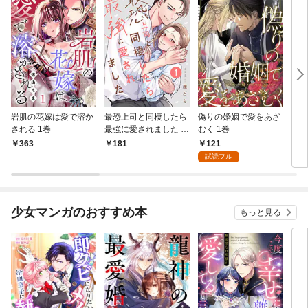
岩肌の花嫁は愛で溶か
最恐上司と同棲したら
偽りの婚姻で愛をあざ
暴君
される 1巻
最強に愛されました 1
むく 1巻
巻
121
3
363
181
試読フル
試
少女マンガのおすすめ本
もっと見る