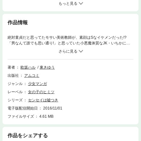
もっと見る
作品情報
絶対童貞だと思ってたモサい美術教師が、素顔はSなイケメンだった!?
「男なんて誰でも思い通り!」と思っていた小悪魔体質なJK・いちかに唯
一見向きもしない男、美術教師の狭間(通称・モサ男)。いちかは腹立ちま
ぎれに「モサ男をオトす!」と宣言し、ムカつく狭間を自分に惚れさせてや
ろうとノリノリでアプローチ。だけどーー接近してみたら、メガネを外し
た狭間の素顔はイケメンだった!? しかも変装(?)の理由を問ういちかをベッ
著者
欧坂ハル
東きゆう
ドに押し倒し……これじゃ性格まで別人!? 狭間の秘密を知ってしまったい
出版社
アムコミ
ちかは、狭間のことが気になり始めてしまい…!?
ジャンル
少女マンガ
レーベル
女の子のヒミツ
シリーズ
センセイは嘘つき
電子版配信開始日
2016/11/01
ファイルサイズ
4.61 MB
作品をシェアする