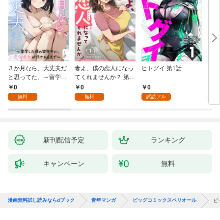
３か月なら、大丈夫だ
妻よ、僕の恋人になっ
ヒトグイ 第1話
世界
と思ってた。～留学し
てくれませんか？ 第1
レベ
た僕の留守中に、一途
話
0
0
0
0
な彼女が汚されるまで
無料
無料
試読フル
～ 1話
新刊配信予定
ランキング
キャンペーン
無料
漫画無料試し読みならdブック
青年マンガ
ビッグコミックスペリオール
ビ