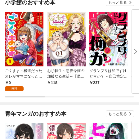
小学館のおすすめ本
もっと見る
ごくまま～極道だった
おじ転生～悪役令嬢の
グランプリは私ですけ
後宮
オレがママになった話
加齢なる生活～【単
ど何か？ ～自己肯定モ
は謎
～【単話】（１）
話】（１）
ンスターのミスコン無
（１
0
118
237
2
双～【単話】（１）
無料
青年マンガのおすすめ本
もっと見る