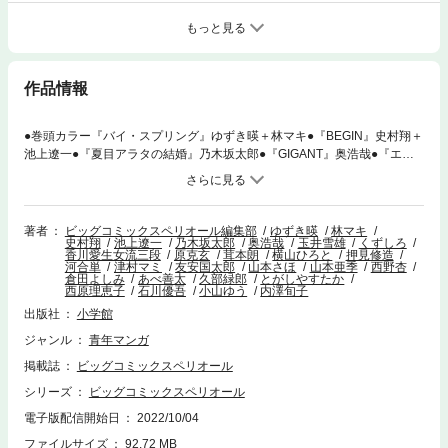
もっと見る
作品情報
●巻頭カラー『バイ・スプリング』ゆずき暎＋林マキ●『BEGIN』史村翔＋
池上遼一●『夏目アラタの結婚』乃木坂太郎●『GIGANT』奥浩哉●『エチ
カの時間』玉井雪雄●巻中カラー『永世乙女の戦い方』くずしろ＋香川愛
生女流三段●『ハラストレーション』原克玄●最終回『僕は君を太らせた
い！』茸本朗＋横山ひろと●『血の轍』押見修造●『銀平飯科帳』河合単●
『コタローは1人暮らし』津村マミ●巻中カラー『空腹なぼくら』友安国太
著者
ビッグコミックスペリオール編集部
ゆずき暎
林マキ
史村翔
池上遼一
乃木坂太郎
奥浩哉
玉井雪雄
くずしろ
郎●『この町ではひとり』山本さほ●『賢者の学び舎 防衛医科大学校物
香川愛生女流三段
原克玄
茸本朗
横山ひろと
押見修造
語』山本亜季●『戦うグラフィック。』西野杏●『味いちもんめ 継ぎ味』
河合単
津村マミ
友安国太郎
山本さほ
山本亜季
西野杏
倉田よしみ
あべ善太
久部緑郎
とがしやすたか
倉田よしみ＋あべ善太＋久部緑郎●『大人の青春くん』とがしやすたか●
西原理恵子
石川優吾
小山ゆう
内澤旬子
『ダーリンは74歳』西原理恵子●『BABEL』石川優吾●『あずみ』小山ゆ
出版社
小学館
う●『ひとガキ』内澤旬子 ※「ビッグコミックスペリオール」デ
ジタル版には、紙版の付録、特典等は含まれません。
ジャンル
青年マンガ
掲載誌
ビッグコミックスペリオール
シリーズ
ビッグコミックスペリオール
電子版配信開始日
2022/10/04
ファイルサイズ
92.72 MB