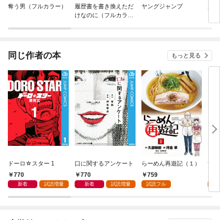
奪う男（フルカラー）
履歴書を書き換えただ
ヤングジャンプ
週刊
けなのに（フルカラ
ピリ
ー）
同じ作者の本
もっと見る
ドーロ☆スター 1
口に関するアンケート
らーめん再遊記（１）
女神
770
770
759
7
新着
試読増量
新着
試読増量
試読フル
試