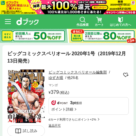
作品検索
カート
はじめての方へ
ビッグコミックスペリオール 2020年1号（2019年12月
13日発売）
ビッグコミックスペリオール編集部
ゆずき暎
他26名
マンガ
379
(税込)
3
pt
獲得
ポイント詳細
dカード利用でさらにポイント+2%
返品不可
試し読み