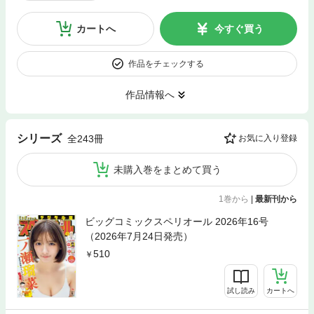
カートへ
今すぐ買う
作品をチェックする
作品情報へ
シリーズ
全243冊
お気に入り登録
未購入巻をまとめて買う
1巻から
|
最新刊から
ビッグコミックスペリオール 2026年16号
（2026年7月24日発売）
510
試し読み
カートへ