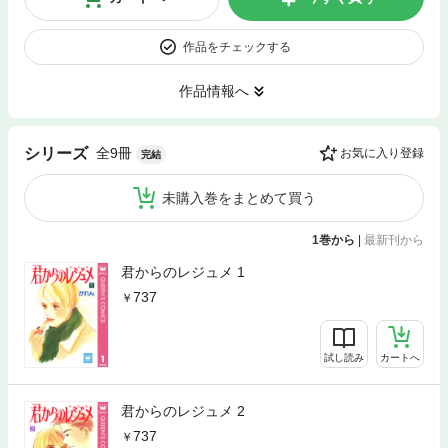
作品をチェックする
作品情報へ
全9冊
シリーズ
お気に入り登録
完結
未購入巻をまとめて買う
1巻から
|
最新刊から
君からのレジュメ 1
737
試し読み
カートへ
君からのレジュメ 2
737