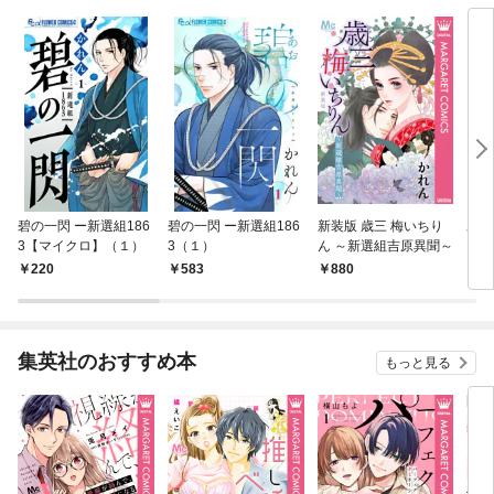
碧の一閃 ー新選組186
碧の一閃 ー新選組186
新装版 歳三 梅いちり
あな
3【マイクロ】（１）
3（１）
ん ～新選組吉原異聞～
【マ
220
583
880
1
集英社のおすすめ本
もっと見る