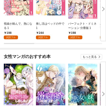
視線が絡んで、熱にな
推し活はベッドの中で
パーフェクト・ドミネ
ふし
る 1
1
ーション 分冊版 1
言っ
198
244
198
2
試読フル
試読フル
試読フル
試
女性マンガのおすすめ本
もっと見る