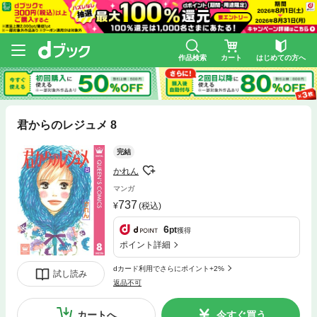
作品検索
カート
はじめての方へ
君からのレジュメ 8
完結
かれん
マンガ
737
(税込)
6
pt
獲得
ポイント詳細
dカード利用でさらにポイント+2%
試し読み
返品不可
カートへ
今すぐ買う