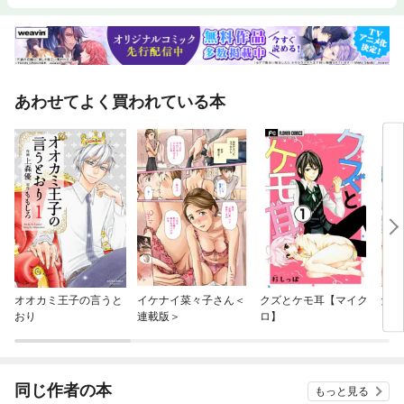
あわせてよく買われている本
オオカミ王子の言うと
イケナイ菜々子さん＜
クズとケモ耳【マイク
触れ
おり
連載版＞
ロ】
同じ作者の本
もっと見る