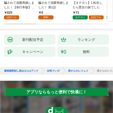
騙されて溺愛再婚しま
騙されて溺愛再婚しま
【タテヨミ】1.転生し
【タ
した！【単行本版】 1
した！ 第1話
たら悪女の妹でした
の私
巻
825
0
71
7
試読フル
無料
タテヨミ
試読フル
タ
新刊配信予定
ランキング
キャンペーン
無料
漫画無料試し読みならdブック
女性マンガ
君からのレジュメ
君からのレジュ
アプリならもっと便利で快適に！