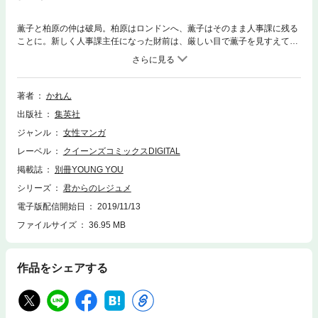
薫子と柏原の仲は破局。柏原はロンドンへ、薫子はそのまま人事課に残る
ことに。新しく人事課主任になった財前は、厳しい目で薫子を見すえて言
い放つ。「本当に柏原の女か？」。その他、痛快女子アナストーリー『モ
ーニング・ダイナマイツ。』同時収録!! 【同時収録】モーニング・ダイ
ナマイツ。（前編）／モーニング・ダイナマイツ。（後編）
著者
かれん
出版社
集英社
ジャンル
女性マンガ
レーベル
クイーンズコミックスDIGITAL
掲載誌
別冊YOUNG YOU
シリーズ
君からのレジュメ
電子版配信開始日
2019/11/13
ファイルサイズ
36.95 MB
作品をシェアする