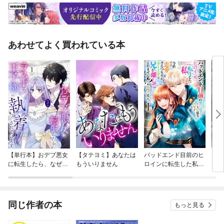
あわせてよく買われている本
【単行本】おデブ悪女
【タテヨミ】あなたは
バッドエンド目前のヒ
【タ
に転生したら、なぜか
もういりません
ロインに転生した私、
リ〜
ラスボス王子様に執着
今世では恋愛するつも
されています
りがチートな兄が離し
てくれません！？@C
OMIC
同じ作者の本
もっと見る