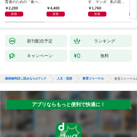
育者のための「食べな
す マンガ 私の前世
が小
い子」サポートＢＯＯ
物語
あう
2,200
4,400
1,760
2,
Ｋ 偏食・少食のお悩
新着
新着
新着
み解決！
新刊配信予定
ランキング
キャンペーン
無料
漫画無料試し読みならdブック
人文・思想
教育ジャーナル
教育ジャーナル2
アプリならもっと便利で快適に！