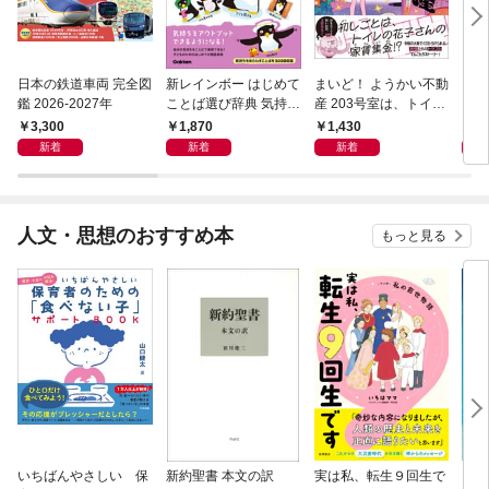
日本の鉄道車両 完全図
新レインボー はじめて
まいど！ ようかい不動
えさ
鑑 2026-2027年
ことば選び辞典 気持ち
産 203号室は、トイレ
のことば
の花子さんの部屋？
3,300
1,870
1,430
1,
新着
新着
新着
人文・思想のおすすめ本
もっと見る
いちばんやさしい 保
新約聖書 本文の訳
実は私、転生９回生で
自閉