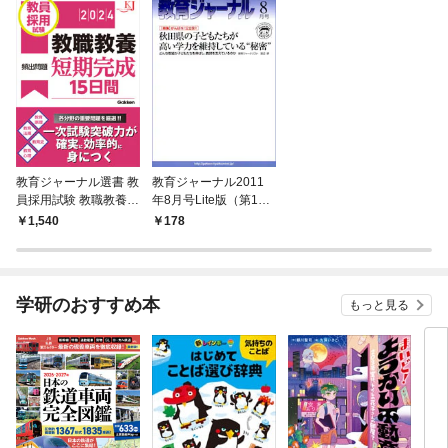
教育ジャーナル選書 教
教育ジャーナル2011
員採用試験 教職教養頻
年8月号Lite版（第1特
出問題短期完成15日間
集）
1,540
178
2024
学研のおすすめ本
もっと見る