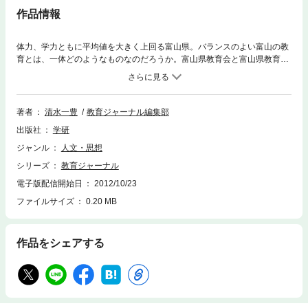
作品情報
体力、学力ともに平均値を大きく上回る富山県。バランスのよい富山の教
育とは、一体どのようなものなのだろうか。富山県教育会と富山県教育委
員会にそれぞれ取材を行い、子どもたちをみんなで育てる富山の教育を探
った。
著者
清水一豊
教育ジャーナル編集部
出版社
学研
ジャンル
人文・思想
シリーズ
教育ジャーナル
電子版配信開始日
2012/10/23
ファイルサイズ
0.20 MB
作品をシェアする