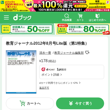
作品検索
カート
はじめての方へ
教育ジャーナル2012年8月号Lite版（第1特集）
清水一豊
教育ジャーナル編集部
178
(税込)
1
pt
獲得
ポイント詳細
dカード利用でさらにポイント+2%
返品不可
カートへ
今すぐ買う