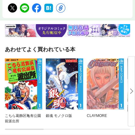
あわせてよく買われている本
こちら葛飾区亀有公園
銀魂 モノクロ版
CLAYMORE
まっ
前派出所
きた