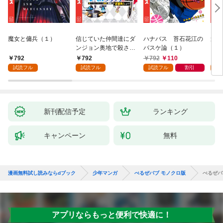
魔女と傭兵（１）
信じていた仲間達にダ
ハナバス 苔石花江の
追放
ンジョン奥地で殺され
バスケ論（１）
『自
かけたがギフト『無限
領地
792
792
792
110
7
ガチャ』でレベル９９
強の
試読フル
試読フル
試読フル
割引
試
９９の仲間達を手に入
～最
れて元パーティーメン
で始
バーと世界に復讐＆
拓ス
『ざまぁ！』します！
（１
（１）
新刊配信予定
ランキング
キャンペーン
無料
漫画無料試し読みならdブック
少年マンガ
べるぜバブ モノクロ版
べるぜバ
アプリならもっと便利で快適に！