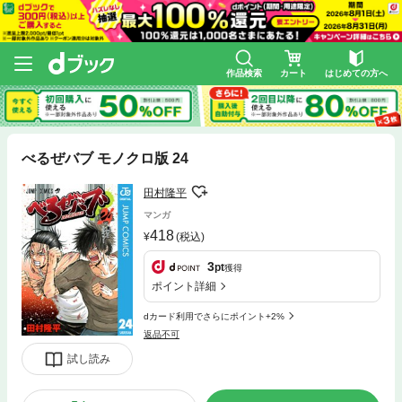
作品検索
カート
はじめての方へ
べるぜバブ モノクロ版 24
田村隆平
マンガ
418
(税込)
3
pt
獲得
ポイント詳細
dカード利用でさらにポイント+2%
返品不可
試し読み