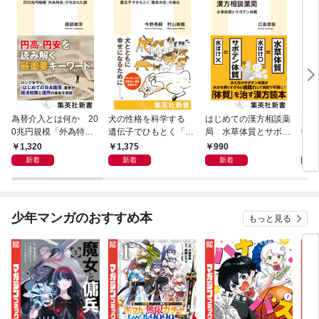
為替介入とは何か 20
犬の性格を科学する
はじめての漢方相談薬
大江
0兆円規模「外為特
遺伝子でひもとく「最
局 水草体質とサボテ
学と
会」が生まれた謎
良の友」の進化
ン体質
から
1,320
1,375
990
1,
新着
新着
新着
少年マンガのおすすめ本
もっと見る