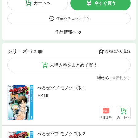
カートへ
今すぐ買う
作品をチェックする
作品情報へ
シリーズ
全28冊
お気に入り登録
未購入巻をまとめて買う
1巻から
|
最新刊から
べるぜバブ モノクロ版 1
418
1冊無料
カートへ
べるぜバブ モノクロ版 2