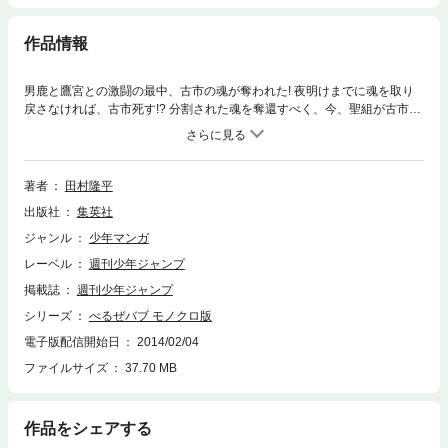
作品情報
男鹿と鷹宮との激闘の最中、古市の魂が奪われた! 夜明けまでに魂を取り
戻さなければ、古市死す!? 分割された魂を奪還すべく、今、聖組が古市の
ために立ち上がる!! 一方、鷹宮とルシファーの哀しい過去とは!?
著者
田村隆平
出版社
集英社
ジャンル
少年マンガ
レーベル
週刊少年ジャンプ
掲載誌
週刊少年ジャンプ
シリーズ
べるぜバブ モノクロ版
電子版配信開始日
2014/02/04
ファイルサイズ
37.70 MB
作品をシェアする