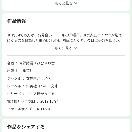
もっと見る
作品情報
令(れい)ちゃんが、お見合い…!? 冬の日曜日、令の家にハイヤーが迎え
にくるのを目撃した由乃(よしの)。両親にきくと、今日は令のお見合いの
日だというのだが…!? 黄薔薇(ﾛｻ･ﾌｪﾃｨﾀﾞ)、白薔薇(ﾛｻ･ｷﾞｶﾞﾝﾃｨｱ)、紅薔薇
(ﾛｻ･ｷﾈﾝｼｽ)、それぞれの冬物語を描く、人気シリーズ！
著者
今野緒雪
ひびき玲音
出版社
集英社
ジャンル
女性向けラノベ
レーベル
集英社コバルト文庫
シリーズ
マリア様がみてる
電子版配信開始日
2019/10/24
ファイルサイズ
4.00 MB
作品をシェアする