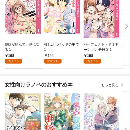
視線が絡んで、熱にな
推し活はベッドの中で
パーフェクト・ドミネ
ふし
る 1
1
ーション 分冊版 1
言っ
198
244
198
2
試読フル
試読フル
試読フル
試
女性向けラノベのおすすめ本
もっと見る