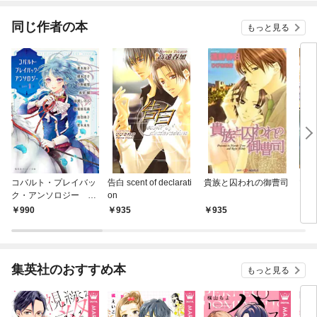
同じ作者の本
もっと見る
コバルト・プレイバッ
告白 scent of declarati
貴族と囚われの御曹司
マリ
ク・アンソロジー ｐ
on
ａｒｔ １
990
935
935
5
集英社のおすすめ本
もっと見る