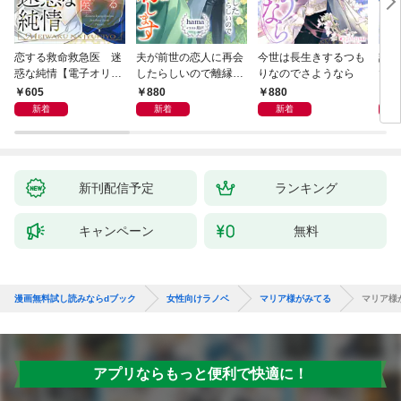
恋する救命救急医 迷
夫が前世の恋人に再会
今世は長生きするつも
話し
惑な純情【電子オリジ
したらしいので離縁し
りなのでさようなら
でし
ナル】
ます
605
880
880
1,
新着
新着
新着
新刊配信予定
ランキング
キャンペーン
無料
漫画無料試し読みならdブック
女性向けラノベ
マリア様がみてる
マリア様
アプリならもっと便利で快適に！