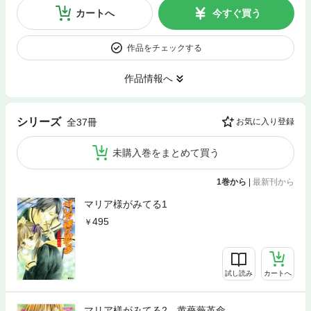
カートへ
今すぐ買う
作品をチェックする
作品情報へ
シリーズ
全37冊
お気に入り登録
未購入巻をまとめて買う
1巻から
|
最新刊から
マリア様がみてる1
495
試し読み
カートへ
マリア様がみてる2 黄薔薇革命