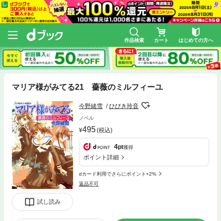
作品検索
カート
はじめての方へ
マリア様がみてる21 薔薇のミルフィーユ
今野緒雪
ひびき玲音
ノベル
495
(税込)
4
pt
獲得
ポイント詳細
dカード利用でさらにポイント+2%
返品不可
試し読み