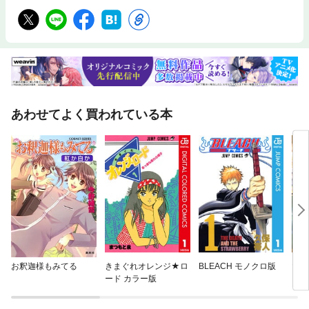
あわせてよく買われている本
お釈迦様もみてる
きまぐれオレンジ★ロ
BLEACH モノクロ版
マリ
ード カラー版