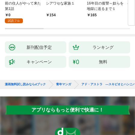
前の住人がやって来た
シアワセな家族１
16年目の復讐～奴らを
ベイ
第1話
地獄に送るまで１
エブ
版】
0
154
165
2
試読フル
新刊配信予定
ランキング
キャンペーン
無料
漫画無料試し読みならdブック
青年マンガ
アド・アストラ ―スキピオとハンニ
アプリならもっと便利で快適に！