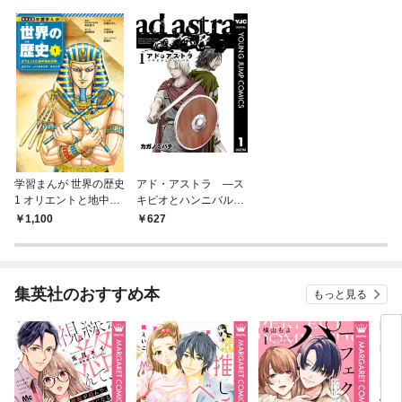
学習まんが 世界の歴史
アド・アストラ ―ス
1 オリエントと地中海
キピオとハンニバル―
の文明 エジプト・メソ
1
1,100
627
ポタミア・ギリシア
集英社のおすすめ本
もっと見る