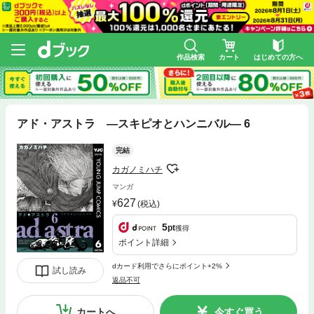
作品検索
カート
はじめての方へ
アド・アストラ ―スキピオとハンニバル― 6
完結
カガノミハチ
マンガ
627
(税込)
5
pt
獲得
ポイント詳細
dカード利用でさらにポイント+2%
試し読み
返品不可
カートへ
今すぐ買う