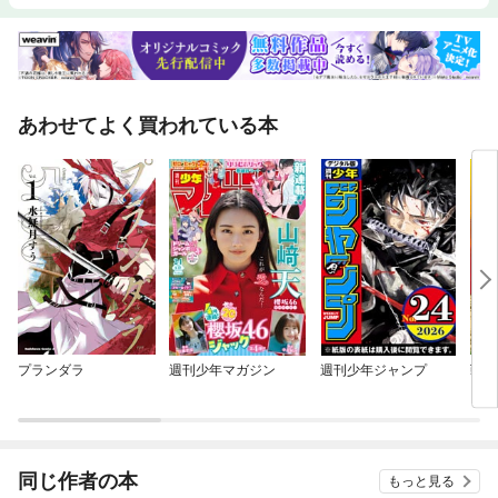
あわせてよく買われている本
プランダラ
週刊少年マガジン
週刊少年ジャンプ
戦国
ック
同じ作者の本
もっと見る