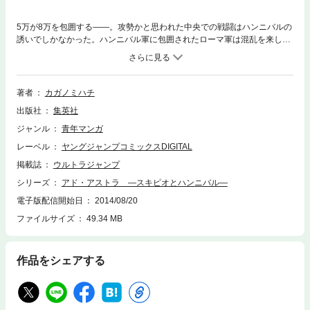
5万が8万を包囲する――。攻勢かと思われた中央での戦闘はハンニバルの
誘いでしかなかった。ハンニバル軍に包囲されたローマ軍は混乱を来し、
さらに状況を悪化させる。アエミリウスやミヌキウスをはじめ、死者の数
はおよそ6万。カンナエの戦いはローマ空前の大敗に終わった。
著者
カガノミハチ
出版社
集英社
ジャンル
青年マンガ
レーベル
ヤングジャンプコミックスDIGITAL
掲載誌
ウルトラジャンプ
シリーズ
アド・アストラ ―スキピオとハンニバル―
電子版配信開始日
2014/08/20
ファイルサイズ
49.34 MB
作品をシェアする