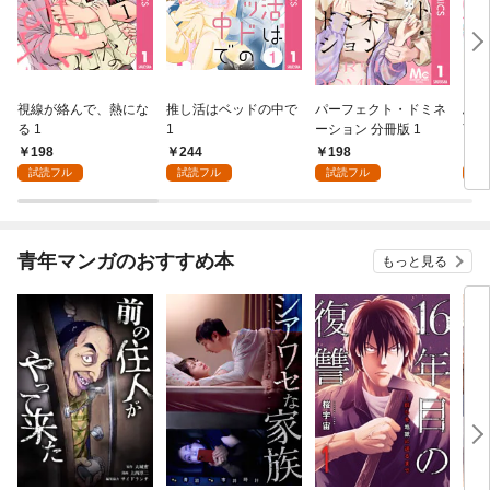
視線が絡んで、熱にな
推し活はベッドの中で
パーフェクト・ドミネ
ふし
る 1
1
ーション 分冊版 1
言っ
198
244
198
2
試読フル
試読フル
試読フル
試
青年マンガのおすすめ本
もっと見る