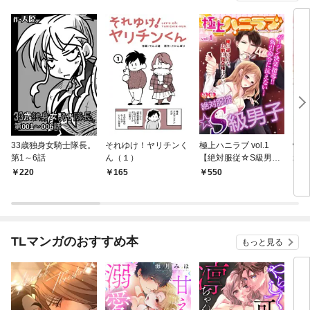
33歳独身女騎士隊長。
それゆけ！ヤリチンく
極上ハニラブ vol.1
快感
第1～6話
ん（１）
【絶対服従☆S級男
れの
子】
でつ
220
165
550
2
TLマンガのおすすめ本
もっと見る