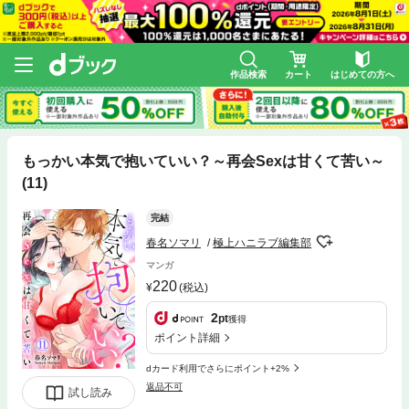
作品検索
カート
はじめての方へ
もっかい本気で抱いていい？～再会Sexは甘くて苦い～
(11)
完結
春名ソマリ
極上ハニラブ編集部
マンガ
220
(税込)
2
pt
獲得
ポイント詳細
dカード利用でさらにポイント+2%
返品不可
試し読み