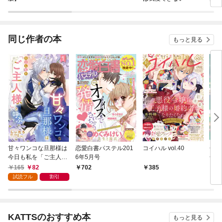
同じ作者の本
もっと見る
甘々ワンコな旦那様は
恋愛白書パステル201
コイハル vol.40
色欲
今日も私を「ご主人
6年5月号
子の
様」と呼ぶ 【単話売】
公女
165
82
702
385
7
1話
試読フル
割引
KATTSのおすすめ本
もっと見る