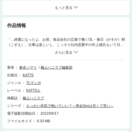
もっと見る
作品情報
「…綺麗になったよ、お前」食品会社の広報で働くOL・春日（かすが）梢
（こずえ）。仕事は楽しいし、こっそり社内恋愛中の年上彼氏もいて日々
充実！ 結婚も近いと思っていた矢先、後輩と二股をかけられていたこと
が発覚！？ 落ち込む梢を見て、友達が誘ってくれた大学サークルの同窓
会…気になるのは千晴（ちはる）――5年前、大好きだった元カレのこ
と。同窓会当日、久々の再会で最初はドギマギしたけど…『いつの間に
著者
春名ソマリ
極上ハニラブ編集部
か、普通に話せてる』千晴のさりげない気遣い、変わってないなぁ。「お
出版社
KATTS
前さ、無理して笑ってない？」駅まで送ってくれた千晴のひと言で、ガマ
ンしていたものがこみ上げてきて…優しさ？ なぐさめ？ でも今はま
ジャンル
TLマンガ
だ、彼の熱から離れたくないな…。もう一度、千晴に抱かれちゃうなんて
レーベル
KATTS-L
――大人っぽくなったイジワルな表情で、ナカいっぱいに満たされてっ。
不器用なふたりの再会ラブストーリー★「…俺がつけた痕、まだ残って
掲載誌
極上ハニラブ
る？」千晴のがんばっている姿を見て、刺激を受けた梢。そんな時、社内
シリーズ
もっかい本気で抱いていい？～再会Sexは甘くて苦い～
の大きなセミナー司会に推薦されて、緊張しっぱなし…！ テレビ通話で
電子版配信開始日
2022/06/17
千晴に報告していると…「俺がいつもするように想像して」ムラムラした
千晴の、えっちな要求はエスカレートして！？ そしてセミナー当日、梢
ファイルサイズ
9.20 MB
はまさかの人と再会――！(第11話)