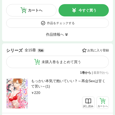
カートへ
今すぐ買う
作品をチェックする
作品情報へ
全15冊
シリーズ
お気に入り登録
完結
未購入巻をまとめて買う
1巻から
|
最新刊から
もっかい本気で抱いていい？～再会Sexは甘く
て苦い～(1)
220
試し読み
カートへ