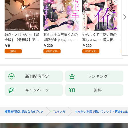
融点～とけあい～［完
甘え上手な灰塚くんの
やらしくて可愛い俺の
資産
全版］【分冊版】第1
溺愛が止まらない。純
凛ちゃん。～隣人後輩
装御
話
情で、健気で…絶倫！
くんのイキすぎた執着
イジ
0
220
220
1
(1)
にハメ堕とされる～(1)
感じ
無料
試読フル
試読フル
試
【電
き】
新刊配信予定
ランキング
キャンペーン
無料
漫画無料試し読みならdブック
TLマンガ
もっかい本気で抱いていい？～再会Sex