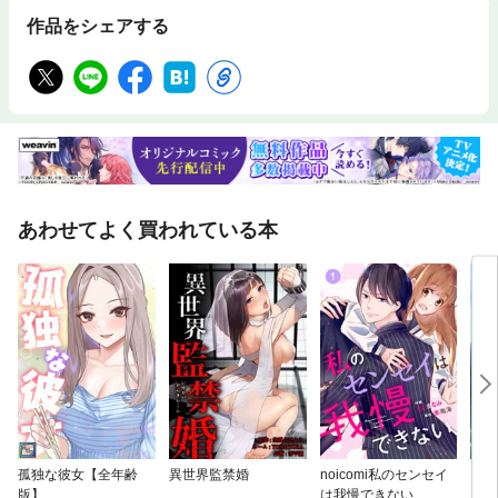
作品をシェアする
あわせてよく買われている本
孤独な彼女【全年齢
異世界監禁婚
noicomi私のセンセイ
【タ
版】
は我慢できない
度目