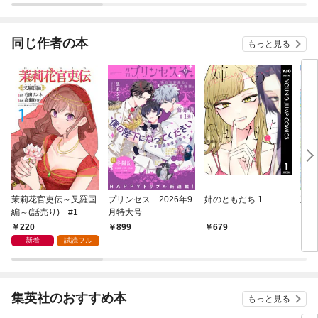
着されています
同じ作者の本
もっと見る
茉莉花官吏伝～叉羅国
プリンセス 2026年9
姉のともだち 1
王太
編～(話売り) #1
月特大号
され
品さ
220
899
679
2
新着
試読フル
集英社のおすすめ本
もっと見る