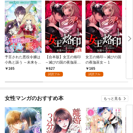
予言された悪役令嬢は
【合本版】女王の烙印
女王の烙印～滅びの国
【単
小鳥と謳う ～未来を知
～滅びの国の夜伽巫女
の夜伽巫女～ 1
熟れ
る専属執事に「君を救
～ 1
たり
627
165
165
1
う」と言われました～
試読フル
試読フル
分冊版 第1話
女性マンガのおすすめ本
もっと見る