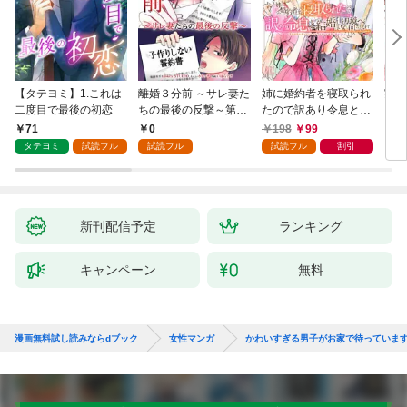
【タテヨミ】1.これは
離婚３分前 ～サレ妻た
姉に婚約者を寝取られ
実は
二度目で最後の初恋
ちの最後の反撃～第1
たので訳あり令息と結
した
話
婚して辺境へと向かい
から
71
0
198
99
2
ます ～苦労の先に待っ
（1
タテヨミ
試読フル
試読フル
試読フル
割引
ていたのは、まさかの
溺愛と幸せでした～
【分冊版】 1
新刊配信予定
ランキング
キャンペーン
無料
漫画無料試し読みならdブック
女性マンガ
かわいすぎる男子がお家で待っていま