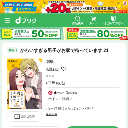
作品検索
カート
はじめての方へ
かわいすぎる男子がお家で待っています 21
最新刊
完結
高瀬わか
マンガ
198
(税込)
1
pt
獲得
ポイント詳細
dカード利用でさらにポイント+2%
返品不可
試し読み