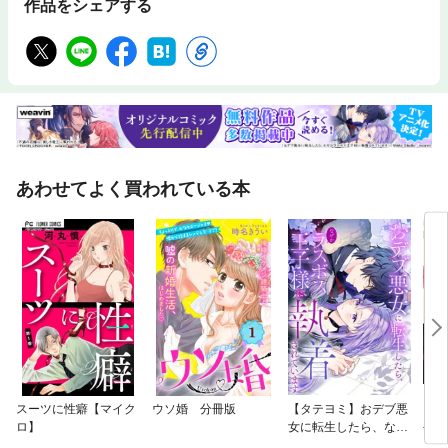
作品をシェアする
あわせてよく買われている本
スーツに性癖【マイク
ウソ婚 分冊版
【タテヨミ】おデブ悪
【タ
ロ】
女に転生したら、なぜ
令嬢
かラスボス王子様に執