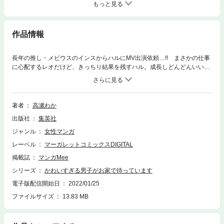
もっと見る
作品情報
長年の推し・メビウスのインスからハルにMV出演依頼…!! まさかの仕事
に心配するレオだけど、きっちり結果を残すハル。成長しどんどんいい男
になっていくハルに、レオはある決意を――。オタ友からはじまった、ち
ぐはぐな二人の年の差仲良しラブ、尊さマックス最高＆最強の最終巻!!
著者
高瀬わか
出版社
集英社
ジャンル
女性マンガ
レーベル
マーガレットコミックスDIGITAL
掲載誌
マンガMee
シリーズ
かわいすぎる男子がお家で待っています
電子版配信開始日
2022/01/25
ファイルサイズ
13.83 MB