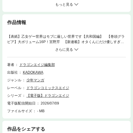
もっと見る
作品情報
【表紙】乙女ゲー世界はモブに厳しい世界です【共和国編】 【巻頭グラ
ビア】大ボリューム16P！宮野芹 【新連載】オタくんにだけ優しすぎる
アヤメさん【本書は、『ドラゴンエイジ 2026年8月号』を電子配信用に再
構築したものです。電子化に伴い、一部省略されたページがございます。
紙の雑誌についている付録がついていない場合があります。 本文中に掲載
されている情報、価格は、2026年7月現在のものです。内容につきまして
著者
ドラゴンエイジ編集部
は、変更される可能性があります。この商品はタブレットなど大きいディ
出版社
KADOKAWA
スプレイを備えた端末で読むことに適しています。また、文字列のハイラ
イトや検索、辞書の参照などの機能が使用できません】
ジャンル
少年マンガ
レーベル
ドラゴンコミックスエイジ
シリーズ
【電子版】ドラゴンエイジ
電子版配信開始日
2026/07/09
ファイルサイズ
- MB
作品をシェアする