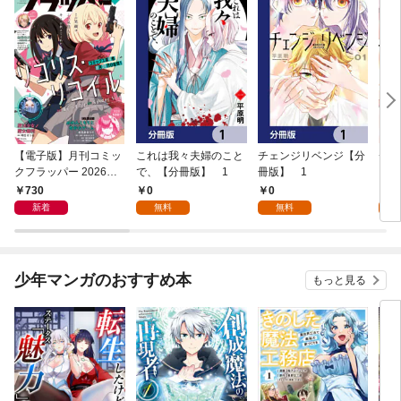
【電子版】月刊コミッ
これは我々夫婦のこと
チェンジリベンジ【分
チェ
クフラッパー 2026年9
で、【分冊版】 1
冊版】 1
月号
730
0
0
7
新着
無料
無料
試
少年マンガのおすすめ本
もっと見る