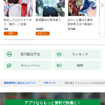
転生したけどステータ
創成魔法の再現者 1
きのした魔法工務店
王位
ス「魅力」に全振
異世界工法で最強の家
兆候
り！？(1)
づくりを（コミック）
入れ
0
682
0
748
１
る。
無料
試読フル
新刊配信予定
ランキング
キャンペーン
無料
漫画無料試し読みならdブック
少年マンガ
【電子版】ドラゴンエイジ 2026年8月
アプリならもっと便利で快適に！