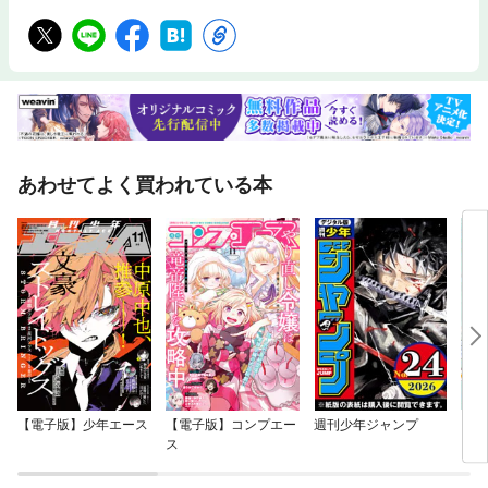
あわせてよく買われている本
【電子版】少年エース
【電子版】コンプエー
週刊少年ジャンプ
「き
ス
い」
様が
ます