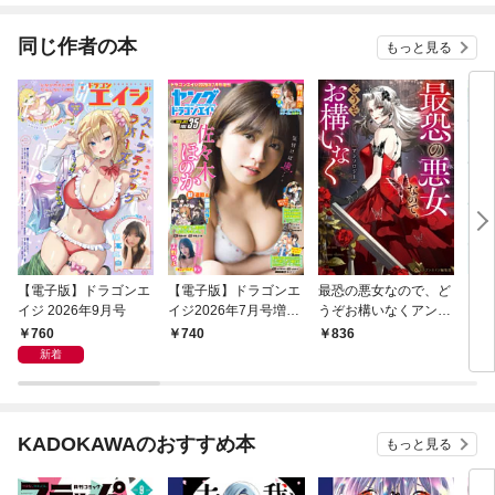
同じ作者の本
もっと見る
【電子版】ドラゴンエ
【電子版】ドラゴンエ
最恐の悪女なので、ど
グラ
イジ 2026年9月号
イジ2026年7月号増刊
うぞお構いなくアンソ
L.4
ヤングドラゴンエイジ
ロジー
760
740
836
1,
VOL.35
新着
KADOKAWAのおすすめ本
もっと見る