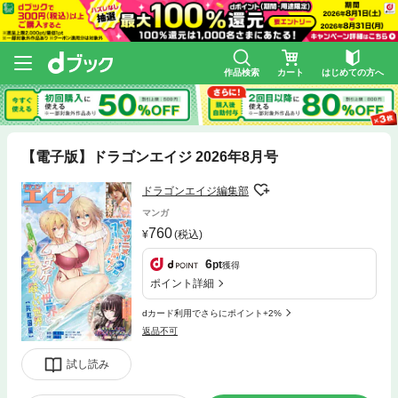
作品検索
カート
はじめての方へ
【電子版】ドラゴンエイジ 2026年8月号
ドラゴンエイジ編集部
マンガ
760
(税込)
6
pt
獲得
ポイント詳細
dカード利用でさらにポイント+2%
返品不可
試し読み