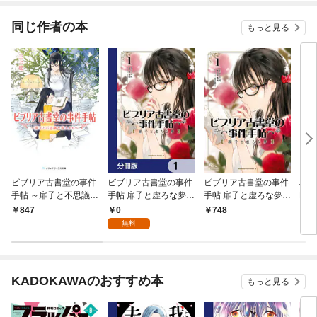
同じ作者の本
もっと見る
ビブリア古書堂の事件
ビブリア古書堂の事件
ビブリア古書堂の事件
Jミ
手帖 ～扉子と不思議な
手帖 扉子と虚ろな夢
手帖 扉子と虚ろな夢
RI
客人たち～
【分冊版】 1
（1）
0
847
748
1,
無料
KADOKAWAのおすすめ本
もっと見る