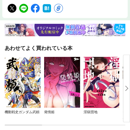
あわせてよく買われている本
機動戦史ガンダム武頼
発情姫
淫獄団地
モン
風の