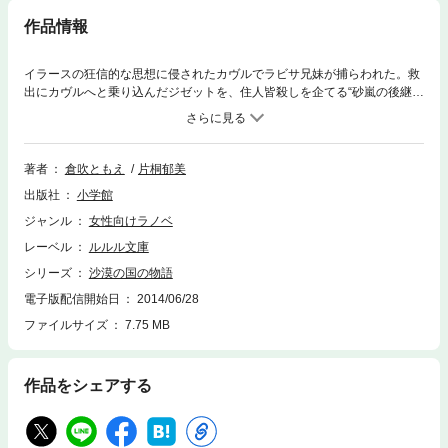
作品情報
イラースの狂信的な思想に侵されたカヴルでラビサ兄妹が捕らわれた。救
出にカヴルへと乗り込んだジゼットを、住人皆殺しを企てる“砂嵐の後継
者”頭領のザクロが待ち！ ジゼットとラビサの未来は!? ラビサは沙漠を
救えるか！※この作品は底本と同じクオリティのイラストが収録されてい
ます。
著者
倉吹ともえ
片桐郁美
出版社
小学館
ジャンル
女性向けラノベ
レーベル
ルルル文庫
シリーズ
沙漠の国の物語
電子版配信開始日
2014/06/28
ファイルサイズ
7.75 MB
作品をシェアする