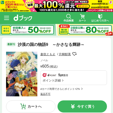
作品検索
カート
はじめての方へ
沙漠の国の物語9 ～かさなる輝跡～
最新刊
倉吹ともえ
片桐郁美
ノベル
605
(税込)
5
pt
獲得
ポイント詳細
dカード利用でさらにポイント+2%
返品不可
カートへ
今すぐ買う