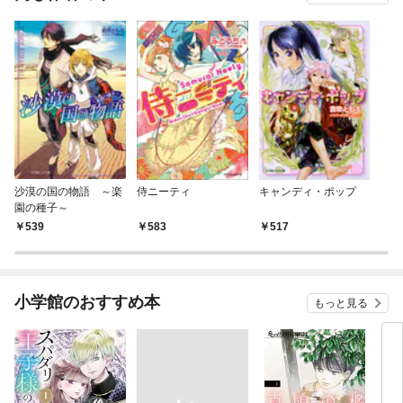
沙漠の国の物語 ～楽
侍ニーティ
キャンディ・ポップ
園の種子～
539
583
517
小学館のおすすめ本
もっと見る