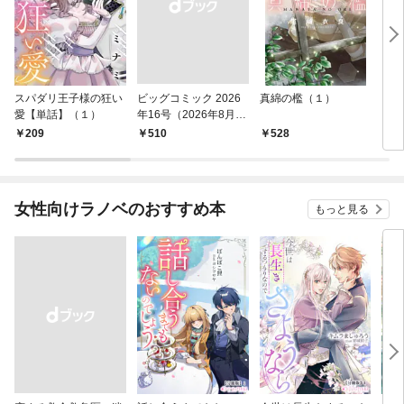
スパダリ王子様の狂い
ビッグコミック 2026
真綿の檻（１）
こん
愛【単話】（１）
年16号（2026年8月7
（１
日発売）
209
￥510
528
5
女性向けラノベのおすすめ本
もっと見る