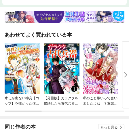
あわせてよく買われている本
水しか出ない神具【コ
【分冊版】ガラクタを
私のこと嫌いって言い
【タ
ップ】を授かった僕
修繕したら古代兵器だ
ましたよね！？変態公
女に
は、不毛の領地で好き
った件
爵による困った溺愛結
かラ
に生きる事にしました
婚生活
着さ
同じ作者の本
もっと見る