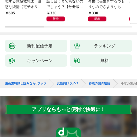
恋する救命救急医 迷
話し合うまでもないの
今世は長生きするつも
夫が
惑な純情【電子オリジ
でしょう？【分冊版】
りなのでさようなら
した
ナル】
1
【分冊版】1
ます
330
330
3
￥605
新着
新着
新刊配信予定
ランキング
キャンペーン
無料
漫画無料試し読みならdブック
女性向けラノベ
沙漠の国の物語
沙漠の国の
アプリならもっと便利で快適に！