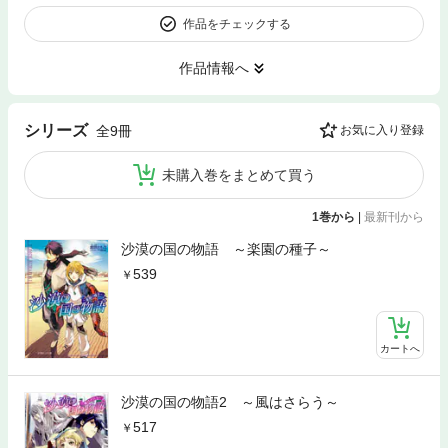
作品をチェックする
作品情報へ
シリーズ
全9冊
お気に入り登録
未購入巻をまとめて買う
1巻から
|
最新刊から
沙漠の国の物語 ～楽園の種子～
539
カートへ
沙漠の国の物語2 ～風はさらう～
517