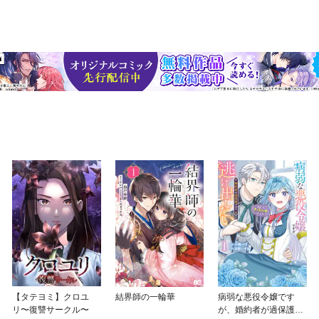
【タテヨミ】クロユ
結界師の一輪華
病弱な悪役令嬢です
リ〜復讐サークル〜
が、婚約者が過保護す