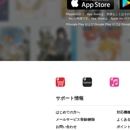
Appleのロゴ、App Storeは、米国もしくはそ
Inc.の商標です。App Storeは、Apple In
Google Play および Google Play ロゴは Go
サポート情報
はじめての方へ
対応機
メールサービス登録/解除
よくあ
お問い合わせ
ポイン