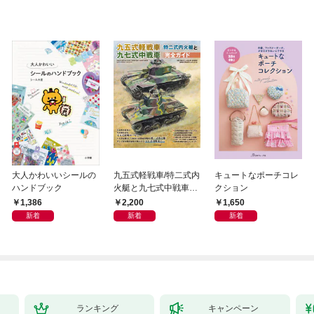
大人かわいいシールの
九五式軽戦車/特二式内
キュートなポーチコレ
ハンドブック
火艇と九七式中戦車完
クション
全ガイド
1,386
2,200
1,650
新着
新着
新着
ランキング
キャンペーン