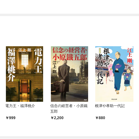
ぎて逃げ出したい(私た
ち犬猿の仲でしたよ
ね！？)
電力王・福澤桃介
信念の経営者・小原鐵
根津や孝助一代記
五郎
999
2,200
880