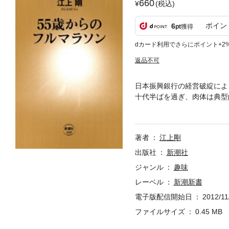
660
(税込)
ポイン
6
pt
獲得
dカード利用でさらにポイント+2
返品不可
日本振興銀行の経営破綻によ
十代半ばを過ぎ、肉体は典型
って行った。仲間との早朝練
——震災を挟んで二年、マラ
著者
江上剛
出版社
新潮社
ジャンル
趣味
レーベル
新潮新書
電子版配信開始日
2012/11
ファイルサイズ
0.45 MB