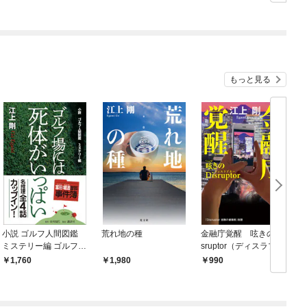
シルバーフェンリルと
俺が異世界暮らしを始
めたら～ THE COMIC
もっと見る
小説 ゴルフ人間図鑑
荒れ地の種
金融庁覚醒 呟きのDi
ミステリー編 ゴルフ場
sruptor（ディスラプタ
には死体がいっぱい
ー）
1,760
1,980
990