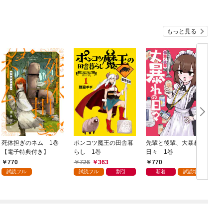
もっと見る
死体担ぎのネム 1巻
ポンコツ魔王の田舎暮
先輩と後輩、大暴れの
【電子特典付き】
らし 1巻
日々 1巻
770
726
363
770
試読フル
試読フル
割引
新着
試読増量