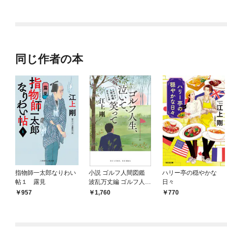
ラスボス王子様に執着
今世では恋愛するつも
されています
りがチートな兄が離し
てくれません！？@C
OMIC
同じ作者の本
指物師一太郎なりわい
小説 ゴルフ人間図鑑
ハリー亭の穏やかな
帖１ 露見
波乱万丈編 ゴルフ人
日々
生、泣いて、笑って
957
1,760
770