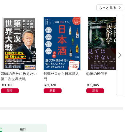
もっと見る
20歳の自分に教えたい
知識ゼロから日本酒入
恐怖の民俗学
週
第二次世界大戦
門
年
1,100
1,320
1,045
新着
新着
新着
無料