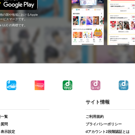
の他の国や地域におけるApple
c.のサービスマークです。
ogle LLC の商標です。
サイト情報
種一覧
ご利用規約
る質問
プライバシーポリシー
ト表示設定
dアカウント2段階認証とは