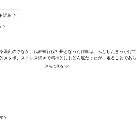
ト詳細
%
る混乱のさなか、代表執行役社長となった作家は、ふとしたきっかけで
的メタボ、ストレス続きで精神的にもどん底だったが、走ることであら
習、散々だった初マラソンから念願のサブフォー達成、そしてさらなる
ソンによる予想外の変化をつづるランニング・エッセイ。
/09