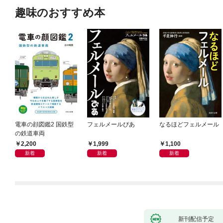
趣味のおすすめ本
電車の顔図鑑2 国鉄型
フェルメールぴあ
なるほどフェルメール
の鉄道車両
2,200
1,999
1,100
新着
新着
新着
新刊配信予定