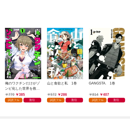
俺のワクチンだけがゾ
山と食欲と私 1巻
GANGSTA. 1巻
ンビ化した世界を救え
る 1巻
770
385
572
286
814
407
試読フル
割引
試読フル
割引
試読フル
割引