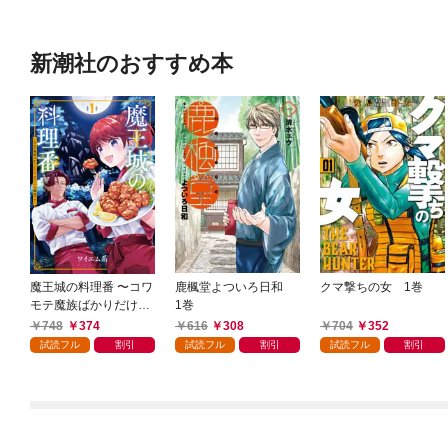
新潮社のおすすめ本
魔王城の料理番 〜コワ
鹿楓堂よついろ日和
クマ撃ちの女 1巻
モテ魔族ばかりだけ
1巻
ど、ホワイトな職場で
748
374
616
308
704
352
す〜 1巻
試読フル
割引
試読フル
割引
試読フル
割引