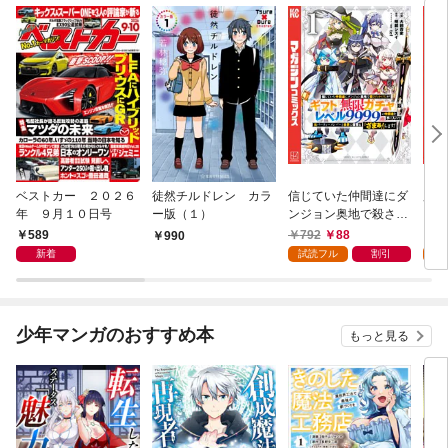
ベストカー ２０２６
徒然チルドレン カラ
信じていた仲間達にダ
魔女
年 ９月１０日号
ー版（１）
ンジョン奥地で殺され
かけたがギフト『無限
589
792
88
7
990
ガチャ』でレベル９９
新着
試読フル
割引
試
９９の仲間達を手に入
れて元パーティーメン
バーと世界に復讐＆
『ざまぁ！』します！
少年マンガのおすすめ本
もっと見る
（１）