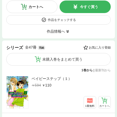
カートへ
今すぐ買う
作品をチェックする
作品情報へ
全47冊
シリーズ
お気に入り登録
完結
未購入巻をまとめて買う
1巻から
|
最新刊から
ベイビーステップ（１）
594
110
1冊無料
カートへ