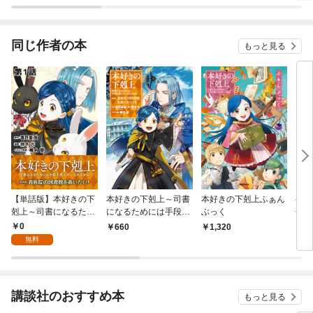
版】
同じ作者の本
もっと見る
【単話版】本好きの下
本好きの下剋上～司書
本好きの下剋上ふぁん
ベイ
剋上～司書になるため
になるためには手段を
ぶっく
合本
には手段を選んでいら
選んでいられません～
0
660
1,320
2,
れません～第四部「貴
第四部「貴族院の図書
無料
族院の図書館を救いた
館を救いたい！1」
い！」 第1話
【イラスト特典付き】
講談社のおすすめ本
もっと見る