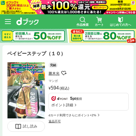
作品検索
カート
はじめての方へ
ベイビーステップ（１０）
完結
勝木光
マンガ
594
(税込)
5
pt
獲得
ポイント詳細
dカード利用でさらにポイント+2%
返品不可
試し読み