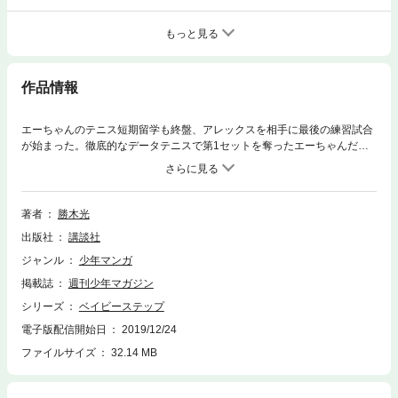
もっと見る
作品情報
エーちゃんのテニス短期留学も終盤、アレックスを相手に最後の練習試合
が始まった。徹底的なデータテニスで第1セットを奪ったエーちゃんだっ
たが、アレックスもエーちゃんのデータにはない新たな攻撃スタイルで反
撃開始!! データが通用しなくなったエーちゃん、新しい武器を持ったア
レックス……ここからが本当の勝負！！
著者
勝木光
出版社
講談社
ジャンル
少年マンガ
掲載誌
週刊少年マガジン
シリーズ
ベイビーステップ
電子版配信開始日
2019/12/24
ファイルサイズ
32.14 MB