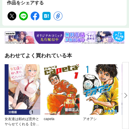
作品をシェアする
あわせてよく買われている本
女友達は頼めば意外と
capeta
アオアシ
【タ
ヤらせてくれる【分冊
もう