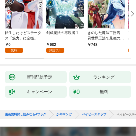
転生したけどステータ
創成魔法の再現者 1
きのした魔法工務店
王位
ス「魅力」に全振
異世界工法で最強の家
兆候
り！？(1)
づくりを（コミック）
入れ
0
682
0
748
１
る。
無料
試読フル
新刊配信予定
ランキング
キャンペーン
無料
漫画無料試し読みならdブック
少年マンガ
ベイビーステップ
ベイビーステ