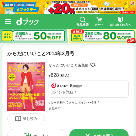
作品検索
カート
はじめての方へ
からだにいいこと2014年3月号
からだにいいこと編集部
628
(税込)
5
pt
獲得
ポイント詳細
dカード利用でさらにポイント+2%
返品不可
試し読み