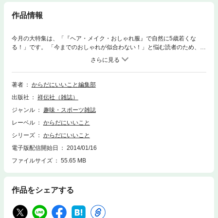
作品情報
今月の大特集は、「『ヘア・メイク・おしゃれ服』で自然に5歳若くな
る！」です。 「今までのおしゃれが似合わない！」と悩む読者のため、簡
単で、今すぐ始められる解消法を一挙に公開します。ファッションやヘア
スタイル、メイクの新ルールで今までで一番素敵な自分に変身しましょ
う！ 特別付録は、「近眼も老眼もみるみる良くなる！ “眼球エクサ・シ
ート”」です。文字を順番に眼で追ってタッチするだけで、眼の筋肉を鍛え
著者
からだにいいこと編集部
ることができます。トイレに貼って、このエクササイズを日課にしましょ
出版社
祥伝社（雑誌）
う♪ 第2特集は、「下半身がヤセれば、代謝が上がって不調も治る！」。
年齢を重ねるほど、太りやすくやせにくくなるのが「下半身」。今回ご紹
ジャンル
趣味・スポーツ雑誌
介するのは、代謝をアップして、無理なくヤセル簡単テクばかり。しかも
レーベル
からだにいいこと
体調のお悩みまで一緒に解消しちゃいましょう。 第3特集は、「“アレルギ
ー体質”が自分でスッキリ治せるワザ」。まもなく訪れる花粉症シーズン。
シリーズ
からだにいいこと
あの鼻水ダラダラ、目かゆかゆ、から解放されたくないですか？ 他にも
電子版配信開始日
2014/01/16
アトピーや食物などでの、アレルギー症状に悩む人は多いはず。そんなツ
ファイルサイズ
55.65 MB
ラさとサヨナラできる方法を伝授！ ほか、「新連載 YUKO’S おしゃれG
OODS」、「“ゴミ”オークションでプチ稼ぎ」、「“水嶋ヒロさん”に癒やさ
れタイム」、「ストレス・脳疲労に効果“涙活のススメ”」、「夫を誘う“隠
れ性感帯タッチ”テク」など、今月も元気いっぱいお届けします！
作品をシェアする