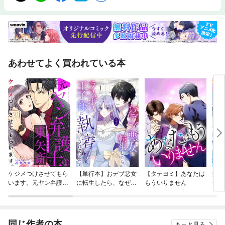
あわせてよく買われている本
ケジメつけさせてもら
【単行本】おデブ悪女
【タテヨミ】あなたは
病弱
います。元ヤン弁護士
に転生したら、なぜか
もういりません
が、
東矢斎
ラスボス王子様に執着
ぎて
されています
たち
ね！
同じ作者の本
もっと見る