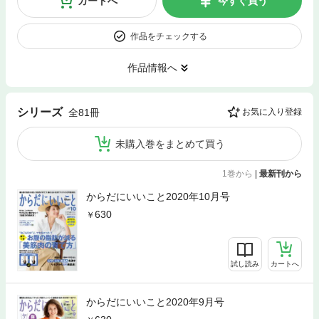
カートへ
今すぐ買う
作品をチェックする
作品情報へ
シリーズ
全81冊
お気に入り登録
未購入巻をまとめて買う
1巻から
|
最新刊から
からだにいいこと2020年10月号
630
試し読み
カートへ
からだにいいこと2020年9月号