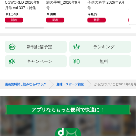
CGWORLD 2026年9
旅の手帖_2026年9月
子供の科学 2026年9月
月刊
月号 vol.337（特集：
号
号
月
価値を創造する3DC
1,540
880
829
6
G）
新着
新着
新着
新刊配信予定
ランキング
キャンペーン
無料
漫画無料試し読みならdブック
趣味・スポーツ雑誌
からだにいいこと2014年3月
アプリならもっと便利で快適に！