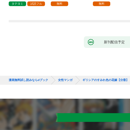
1話
タテヨミ
試読フル
無料
無料
新刊配信予定
漫画無料試し読みならdブック
女性マンガ
ギリシアのすみれ色の花嫁【分冊】