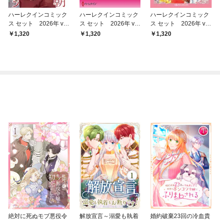
ハーレクインコミック
ハーレクインコミック
ハーレクインコミック
ス セット 2026年 vo
ス セット 2026年 vo
ス セット 2026年 vo
l.865
l.859
l.854
1,320
1,320
1,320
絶対に死ぬモブ悪役令
解放宣言～溺愛も執着
婚約破棄23回の冷血貴