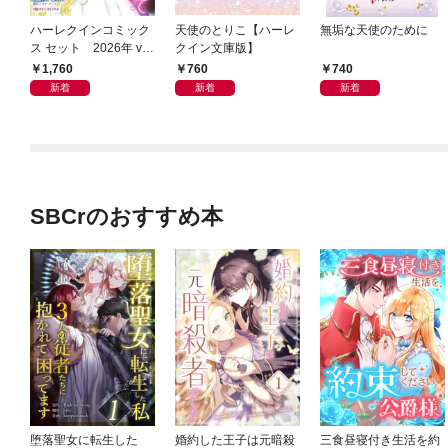
ハーレクインコミック
天使のとりこ【ハーレ
無垢な天使のために
ス セット 2026年 vo
クイン文庫版】
l.1081
1,760
760
740
新着
新着
新着
SBCrのおすすめ本
堕落聖女に転生した
婚約した王子は元暗殺
三食昼寝付き生活を約