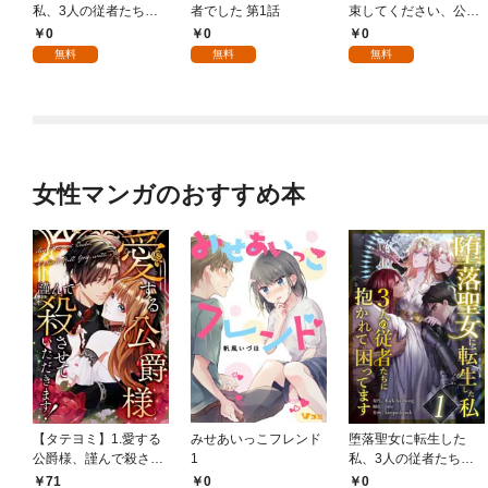
私、3人の従者たちに
者でした 第1話
束してください、公爵
抱かれて困ってます 第
様 1話
0
0
0
1話
無料
無料
無料
女性マンガのおすすめ本
【タテヨミ】1.愛する
みせあいっこフレンド
堕落聖女に転生した
公爵様、謹んで殺させ
1
私、3人の従者たちに
ていただきます！
抱かれて困ってます 第
71
0
0