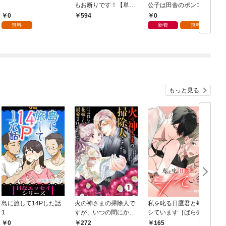
もお断りです！【単行
公子は田舎のポンコツ
本版】 1巻
令嬢にふりまわされる
0
0
594
モノクロ版 第1話
無料
新着
無料
もっと見る
島に旅して14Pした話
火の神さまの掃除人で
私を叱る日鷹君と毎晩
1
すが、いつの間にか花
シています［ばら売
嫁として溺愛されてい
り］ 第1話
0
272
165