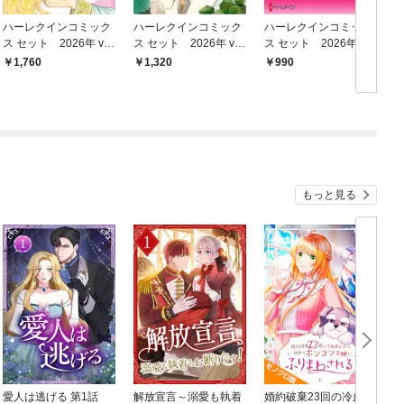
ハーレクインコミック
ハーレクインコミック
ハーレクインコミック
ス セット 2026年 vo
ス セット 2026年 vo
ス セット 2026年 vo
ス
l.909
l.839
l.785
l
1,760
1,320
990
もっと見る
愛人は逃げる 第1話
解放宣言～溺愛も執着
婚約破棄23回の冷血貴