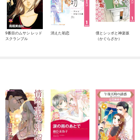
9番目のムサシ レッド
消えた初恋
僕とシッポと神楽坂
スクランブル
（かぐらざか）