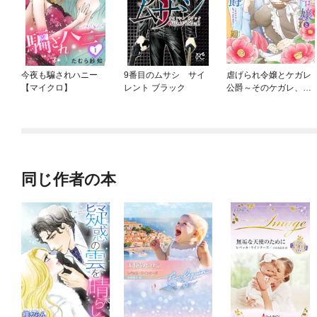
今夜も騙されハニー
9番目のムサシ サイ
虐げられ令嬢とケガレ
【マイクロ】
レント ブラック
公爵～そのケガレ、払
ってみせます！～
同じ作者の本