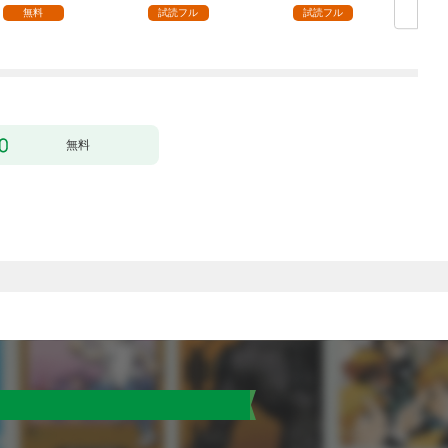
ます【単話】（１）
無料
試読フル
試読フル
無料