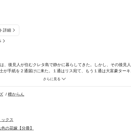
ト詳細
%
スは、後見人が住むクレタ島で静かに暮らしてきた。しかし、その後見
士が手紙を２通届けに来た。１通はリス宛て、もう１通は大富豪ターキ
年間、遺されたホテルを共同経営するようにという遺言だった。初めて
な見目麗しい姿に心奪われ、浮き足立った。でも、まさか彼と婚約した
ズ
檀からん
ミックス
れ色の花嫁【分冊】