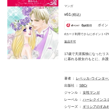
マンガ
61
(税込)
ポイン
0
pt
獲得
dカード利用でさらにポイント+2
返品不可
17歳で天涯孤独になったリ
に暮れる彼女のもとに、弁護
てだった。内容はふたりで半
たリスは、壁画の王子のよう
になるなんて――。
著者
レベッカ･ウインター
出版社
SBCr
ジャンル
女性マンガ
レーベル
ハーレクインコ
シリーズ
ギリシアのすみ