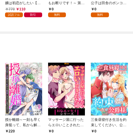
嬢は初恋がしたい【単
もお断りです！～ 第1
公子は田舎のポンコツ
行本版】 1巻
話
令嬢にふりまわされる
770
110
0
0
1話
試読フル
割引
無料
無料
授か離婚～一刻も早く
マッサージ屋に行った
三食昼寝付き生活を約
身籠って、私から解放
らエロいことされた話
束してください、公爵
してさしあげます！1
1
様 1話
220
0
0