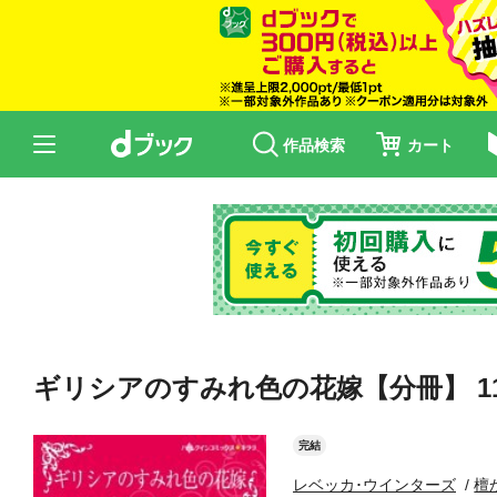
作品検索
カート
ギリシアのすみれ色の花嫁【分冊】 1
完結
レベッカ･ウインターズ
檀