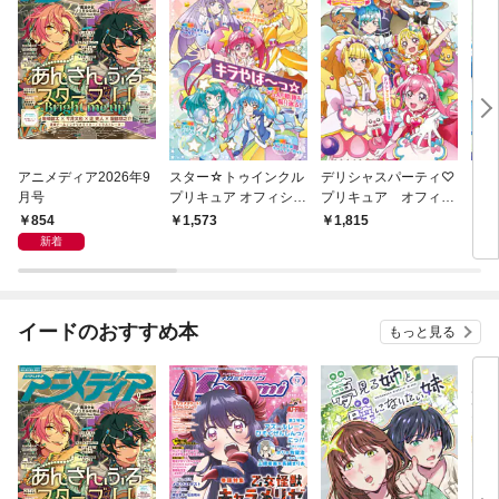
アニメディア2026年9
スター☆トゥインクル
デリシャスパーティ♡
ヒー
月号
プリキュア オフィシャ
プリキュア オフィシ
キュ
ルコンプリートブック
ャルコンプリートブッ
コン
854
1,573
1,815
1,
ク
新着
イードのおすすめ本
もっと見る