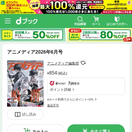
作品検索
カート
はじめての方へ
アニメディア2026年6月号
アニメディア編集部
854
(税込)
7
pt
獲得
ポイント詳細
dカード利用でさらにポイント+2%
返品不可
試し読み
カートへ
今すぐ買う