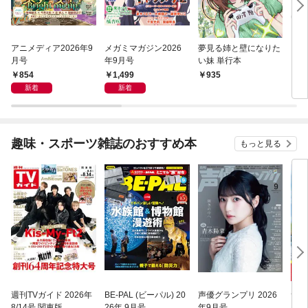
アニメディア2026年9
メガミマガジン2026
夢見る姉と壁になりた
メガ
月号
年9月号
い妹 単行本
クスv
854
1,499
935
1,
新着
新着
趣味・スポーツ雑誌のおすすめ本
もっと見る
週刊TVガイド 2026年
BE-PAL (ビーパル) 20
声優グランプリ 2026
サラ
8/14号 関東版
26年 9月号
年9月号