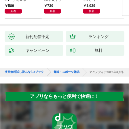
589
730
1,039
6
新着
新着
新着
新刊配信予定
ランキング
キャンペーン
無料
漫画無料試し読みならdブック
趣味・スポーツ雑誌
アニメディア2026年6月号
アプリならもっと便利で快適に！