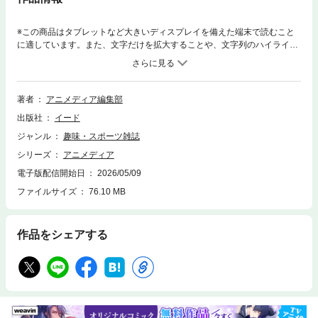
※この商品はタブレットなど大きいディスプレイを備えた端末で読むこと
に適しています。また、文字だけを拡大することや、文字列のハイライ
ト、検索、辞書の参照、引用などの機能が使用できません。※電子版には
収録されないコンテンツがあります。多数のイラストとわかりやすい切り
口の特集記事、ポスターなどの付録。そして投稿コーナー「アニメア
イ」。最新の情報が絵を見ながら楽しんで読め、付録も飾れて読者ページ
著者
アニメディア編集部
にも参加できる。見て、読んで、飾って、参加できる、４倍楽しめるアニ
出版社
イード
メ情報誌。
ジャンル
趣味・スポーツ雑誌
シリーズ
アニメディア
電子版配信開始日
2026/05/09
ファイルサイズ
76.10 MB
作品をシェアする