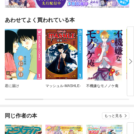
あわせてよく買われている本
君に届け
マッシュル-MASHLE-
不機嫌なモノノケ庵
ダン
同じ作者の本
もっと見る