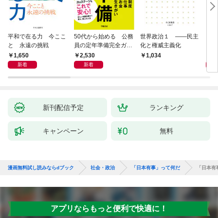
平和で在る力 今ここ
50代から始める 公務
世界政治１ ――民主
「力
と 永遠の挑戦
員の定年準備完全ガイ
化と権威主義化
く 
ド
1,650
2,530
1,
1,034
新着
新着
新刊配信予定
ランキング
キャンペーン
無料
漫画無料試し読みならdブック
社会・政治
「日本有事」って何だ
「日本有
アプリならもっと便利で快適に！