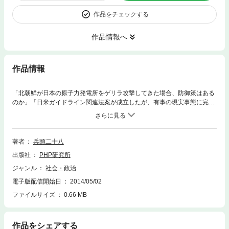
作品をチェックする
作品情報へ
作品情報
「北朝鮮が日本の原子力発電所をゲリラ攻撃してきた場合、防御策はある
のか」「日米ガイドライン関連法案が成立したが、有事の現実事態に完全
対応しているのか」「そもそも“有事”とは、どのような事態を指すのか」
……こうした素朴な疑問に対して、正確に答えられるどころか、平時から
考えている日本人は、政府関係者や研究者を除けば皆無といっていいだろ
う。それもそのはず、政治家が国の安全について言及しようものなら、マ
著者
兵頭二十八
スコミが大騒ぎし、政治家生命を奪われてしまうようなお国柄である。そ
出版社
PHP研究所
の一方で、「テポドン」「不審船」が自国の領空界を往来すると、蜂の巣
をつついたような騒ぎになる。かくもアンバランスな意識を有する日本人
ジャンル
社会・政治
だが、それはマスコミのせいばかりでなく、有事についての想像力を働か
電子版配信開始日
2014/05/02
せる場がなかったことも大きい。本書では、一編集者が読者に代わって素
朴な疑問を若き軍学者にぶつける。「日本有事」を考える知的問答集。
ファイルサイズ
0.66 MB
作品をシェアする