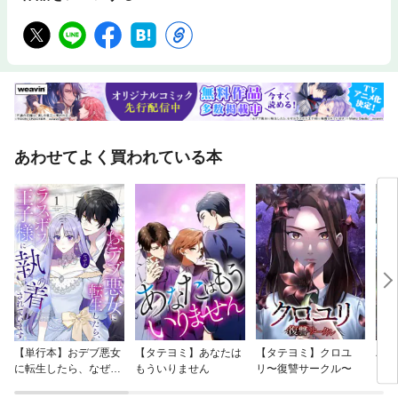
あわせてよく買われている本
【単行本】おデブ悪女
【タテヨミ】あなたは
【タテヨミ】クロユ
バッ
に転生したら、なぜか
もういりません
リ〜復讐サークル〜
ロイ
ラスボス王子様に執着
今世