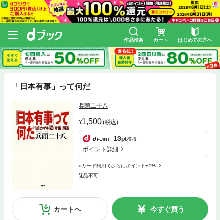
作品検索
カート
はじめての方へ
「日本有事」って何だ
兵頭二十八
1,500
(税込)
13
pt
獲得
ポイント詳細
dカード利用でさらにポイント+2%
返品不可
カートへ
今すぐ買う