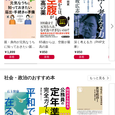
親・身内が元気なうち
65歳からは、空腹が最
深く考える力（PHP文
面白
に知っておきたい届
高の薬
庫）
恐竜
出・手続きの準備（き
1,899
850
850
9
ずな出版）
新着
新着
新着
社会・政治のおすすめ本
もっと見る