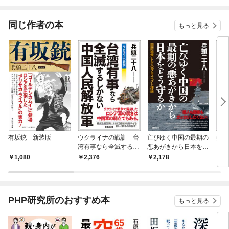
されています
りが
てく
OMI
同じ作者の本
もっと見る
有坂銃 新装版
ウクライナの戦訓 台
亡びゆく中国の最期の
尖閣
湾有事なら全滅するし
悪あがきから日本をど
う防
かない中国人民解放軍
う守るか 国防秘策と
の教
1,080
2,376
2,178
1,
してのプロスペクト理
法
論
PHP研究所のおすすめ本
もっと見る