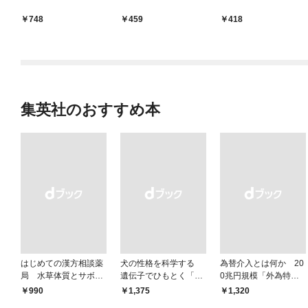
748
459
418
集英社のおすすめ本
はじめての漢方相談薬
犬の性格を科学する
為替介入とは何か 20
局 水草体質とサボテ
遺伝子でひもとく「最
0兆円規模「外為特
ン体質
良の友」の進化
会」が生まれた謎
￥990
￥1,375
￥1,320