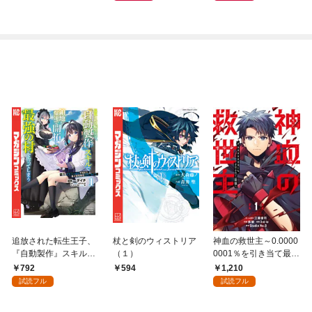
トナム篇」
追放された転生王子、
杖と剣のウィストリア
神血の救世主～0.0000
『自動製作』スキルで
（１）
0001％を引き当て最強
領地を爆速で開拓し最
へ～【電子書籍特典
792
1,210
594
強の村を作ってしまう
付】（１）
試読フル
試読フル
～最強クラフトスキル
で始める、楽々領地開