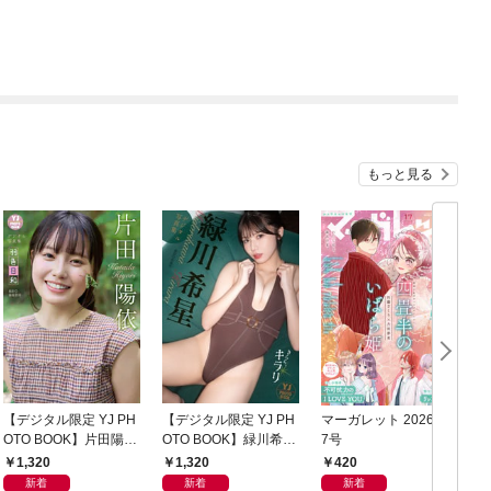
もっと見る
【デジタル限定 YJ PH
【デジタル限定 YJ PH
マーガレット 2026年1
グ
OTO BOOK】片田陽依
OTO BOOK】緑川希星
7号
6
写真集「羽色日和」
写真集「きらら、キラ
1,320
1,320
420
リ」
新着
新着
新着