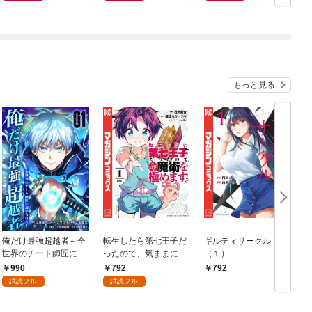
もっと見る
俺だけ最強超越者～全
転生したら第七王子だ
ギルティサークル
世界のチート師匠に認
ったので、気ままに魔
（１）
められた～【単行本】
術を極めます（１）
990
792
792
（１）
試読フル
試読フル