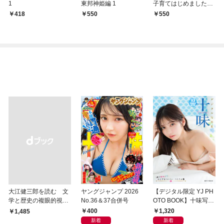
1
東邦神姫編 1
子育てはじめました編
1
418
550
550
大江健三郎を読む 文
ヤングジャンプ 2026
【デジタル限定 YJ PH
学と歴史の複眼的視点
No.36＆37合併号
OTO BOOK】十味写真
から
集「続・『ぽみ』！？
400
1,320
￥1,485
どこでもトレイン・ベ
新着
新着