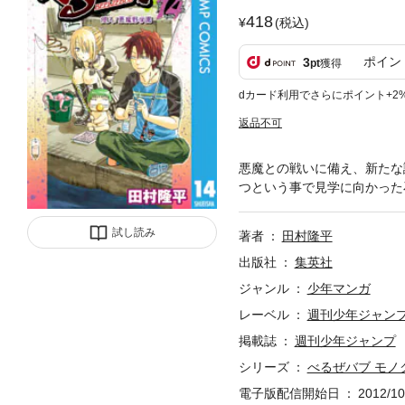
418
(税込)
ポイン
3
pt
獲得
dカード利用でさらにポイント+2
返品不可
悪魔との戦いに備え、新たな
つという事で見学に向かった
試し読み
著者
田村隆平
出版社
集英社
ジャンル
少年マンガ
レーベル
週刊少年ジャン
掲載誌
週刊少年ジャンプ
シリーズ
べるぜバブ モノ
電子版配信開始日
2012/10