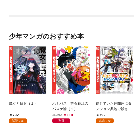
少年マンガのおすすめ本
魔女と傭兵（１）
ハナバス 苔石花江の
信じていた仲間達にダ
バスケ論（１）
ンジョン奥地で殺され
かけたがギフト『無限
792
792
110
792
ガチャ』でレベル９９
試読フル
割引
試読フル
９９の仲間達を手に入
れて元パーティーメン