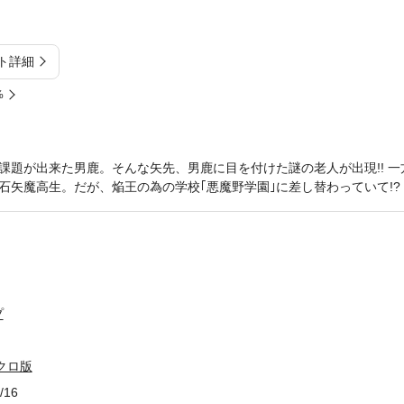
ト詳細
%
課題が出来た男鹿。そんな矢先、男鹿に目を付けた謎の老人が出現!! 一
石矢魔高生。だが、焔王の為の学校｢悪魔野学園｣に差し替わっていて!?
プ
クロ版
/16