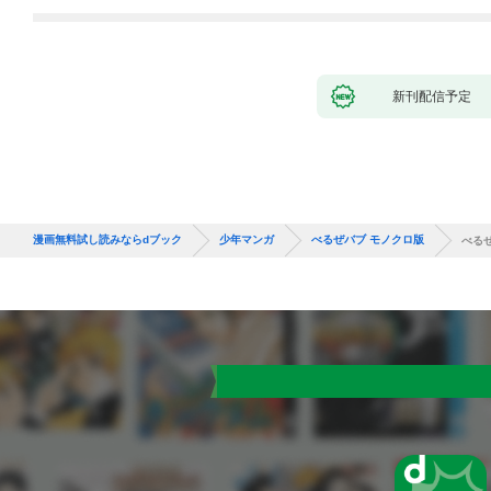
バーと世界に復讐＆
『ざまぁ！』します！
（１）
新刊配信予定
漫画無料試し読みならdブック
少年マンガ
べるぜバブ モノクロ版
べるぜ