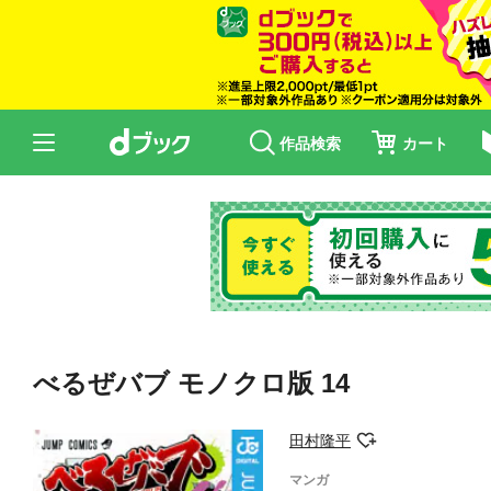
作品検索
カート
べるぜバブ モノクロ版 14
田村隆平
マンガ