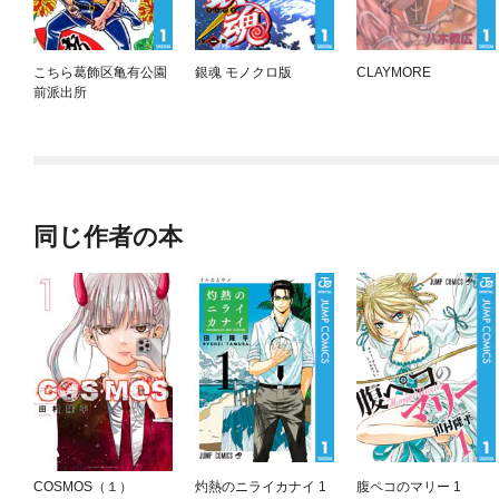
こちら葛飾区亀有公園
銀魂 モノクロ版
CLAYMORE
前派出所
同じ作者の本
COSMOS（１）
灼熱のニライカナイ 1
腹ペコのマリー 1