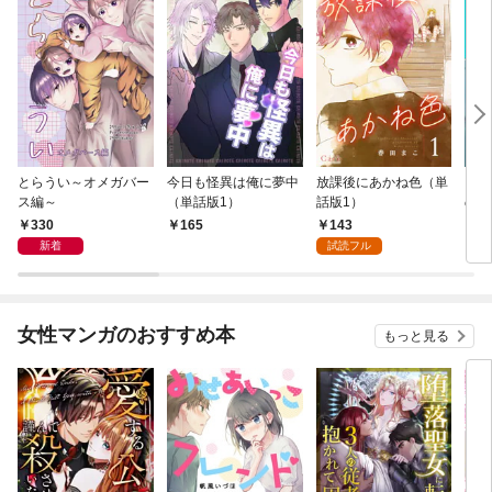
とらうい～オメガバー
今日も怪異は俺に夢中
放課後にあかね色（単
シン
ス編～
（単話版1）
話版1）
ので
ール
330
143
165
7
ん！
新着
試読フル
女性マンガのおすすめ本
もっと見る