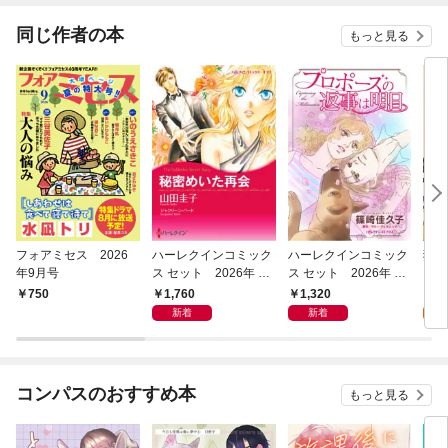
同じ作者の本
もっと見る
フォアミセス 2026
ハーレクインコミック
ハーレクインコミック
猫と
年9月号
ス セット 2026年 vo
ス セット 2026年 vo
を買
l.1080
l.1004
版】
1,760
1,320
2
750
新着
新着
試
コンパスのおすすめ本
もっと見る