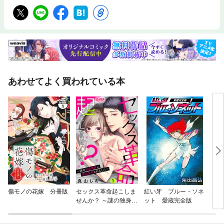
あわせてよく買われている本
傷モノの花嫁 分冊版
セックス革命起こしま
紅い牙 ブルー・ソネ
威風
せんか？ ～謎の独身貴
ット 愛蔵完全版
族に彼氏宣言されまし
た～