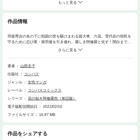
もっと見る
作品情報
羽柴秀吉の名の下に戦国の世を駆けまわる姫大将、六花。雪代谷の領民を
守るために忍び衆・斑羽連を引き連れ、麗しき阿修羅と化す！関白までの
し上がった天下人・秀吉から謀反の疑いをかけられ大坂城へと出向いた六
花。一見、朗らかに出迎える秀吉だったが…？
著者
山田圭子
出版社
コンパス
ジャンル
女性マンガ
レーベル
コンパスコミックス
シリーズ
花の如き阿修羅也（単話版）
電子版配信開始日
2022/02/10
ファイルサイズ
16.87 MB
作品をシェアする