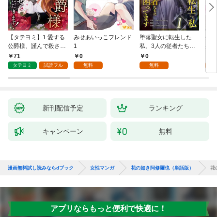
【タテヨミ】1.愛する
みせあいっこフレンド
堕落聖女に転生した
授か
公爵様、謹んで殺させ
1
私、3人の従者たちに
身籠
ていただきます！
抱かれて困ってます 第
して
71
0
0
2
1話
タテヨミ
試読フル
無料
無料
試
新刊配信予定
ランキング
キャンペーン
無料
漫画無料試し読みならdブック
女性マンガ
花の如き阿修羅也（単話版）
花
アプリならもっと便利で快適に！