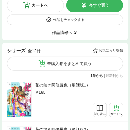
カートへ
今すぐ買う
作品をチェックする
作品情報へ
シリーズ
全12冊
お気に入り登録
未購入巻をまとめて買う
1巻から
|
最新刊から
花の如き阿修羅也（単話版1）
165
試し読み
カートへ
花の如き阿修羅也（単話版2）