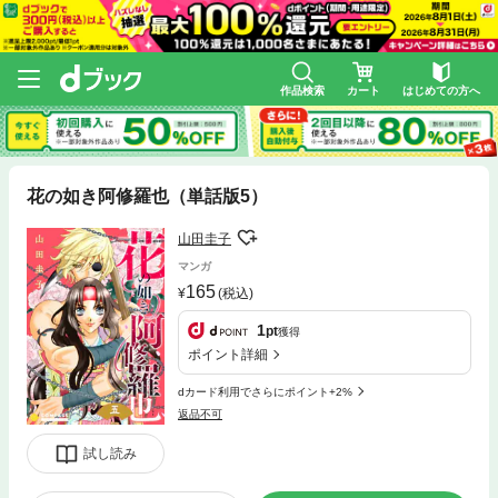
作品検索
カート
はじめての方へ
花の如き阿修羅也（単話版5）
山田圭子
マンガ
165
(税込)
1
pt
獲得
ポイント詳細
dカード利用でさらにポイント+2%
返品不可
試し読み