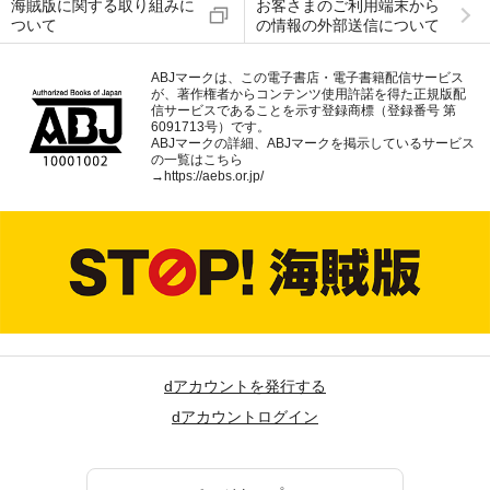
海賊版に関する取り組みに
お客さまのご利用端末から
ついて
の情報の外部送信について
ABJマークは、この電子書店・電子書籍配信サービス
が、著作権者からコンテンツ使用許諾を得た正規版配
信サービスであることを示す登録商標（登録番号 第
6091713号）です。
ABJマークの詳細、ABJマークを掲示しているサービス
の一覧はこちら
→
https://aebs.or.jp/
dアカウントを発行する
dアカウントログイン