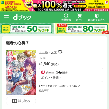
作品検索
カート
はじめての方へ
継母の心得７
トール
ノズ
ノベル
1,540
(税込)
14
pt
獲得
ポイント詳細
dカード利用でさらにポイント+2%
返品不可
試し読み