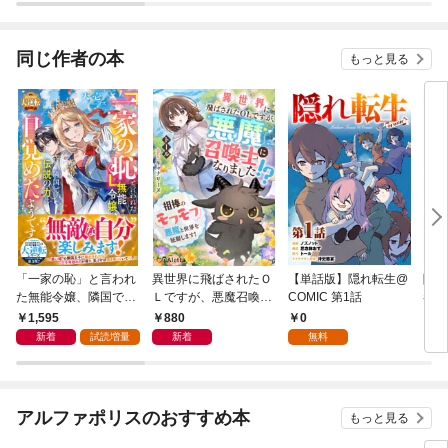
話版】
COMIC
同じ作者の本
もっと見る
「一家の恥」と言われ
異世界に飛ばされたＯ
【単話版】隠れ転生@
隠れ
た無能令嬢、隣国で伝
Ｌですが、悪魔召喚士
COMIC 第1話
巻
説の力に目覚めたよう
になりました！？～相
1,595
880
0
7
です～嫁がされた先で
棒のモフモフ悪魔と世
新着
試読増量
新着
無料
好きに生きた結果、救
界を征服します！～
国の王子妃と呼ばれて
います～【最強令嬢の
大逆転シリーズ】【電
アルファポリスのおすすめ本
もっと見る
子限定SS付き】