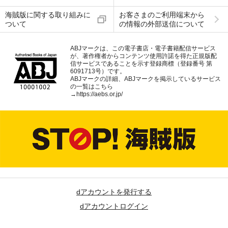
海賊版に関する取り組みに
お客さまのご利用端末から
ついて
の情報の外部送信について
ABJマークは、この電子書店・電子書籍配信サービス
が、著作権者からコンテンツ使用許諾を得た正規版配
信サービスであることを示す登録商標（登録番号 第
6091713号）です。
ABJマークの詳細、ABJマークを掲示しているサービス
の一覧はこちら
→
https://aebs.or.jp/
dアカウントを発行する
dアカウントログイン