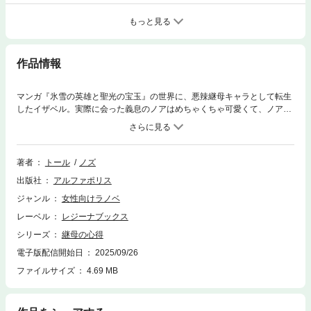
もっと見る
作品情報
マンガ『氷雪の英雄と聖光の宝玉』の世界に、悪辣継母キャラとして転生
したイザベル。実際に会った義息のノアはめちゃくちゃ可愛くて、ノアの
ためならなんでもしてみせる！ と自重しない日々を送っていた。――誘
拐されたノアが無事保護され、安堵したイザベル。けれど誘拐を企んだ犯
罪組織はいまだ謎に包まれたまま。しかもノアと一緒に保護された赤ちゃ
んが、「神託」に関わる重要な子であることが判明する。落ち着かない
著者
トール
ノズ
日々が続く中、ノアとイーニアス第二皇子が地下迷宮を探検すると言い出
出版社
アルファポリス
して……!? 家族への愛とオタクの力で異世界を変える異色のファンタジ
ー、新展開の予感高まる第７巻！ ※電子版は単行本をもとに編集してい
ジャンル
女性向けラノベ
ます
レーベル
レジーナブックス
シリーズ
継母の心得
電子版配信開始日
2025/09/26
ファイルサイズ
4.69 MB