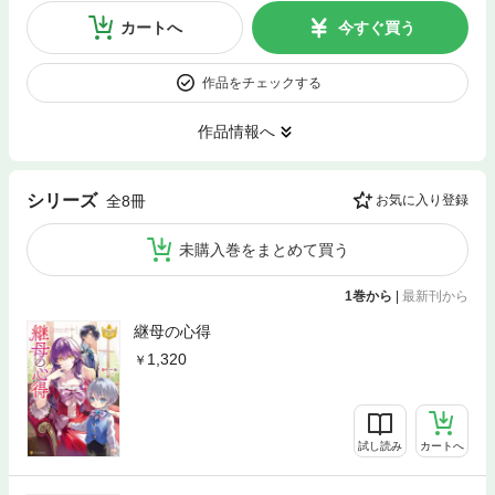
カートへ
今すぐ買う
作品をチェックする
作品情報へ
シリーズ
全8冊
お気に入り登録
未購入巻をまとめて買う
1巻から
|
最新刊から
継母の心得
1,320
試し読み
カートへ