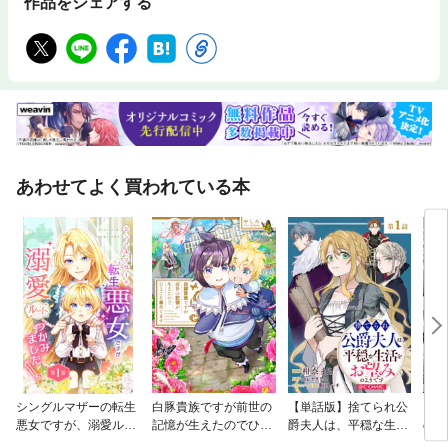
作品をシェアする
あわせてよく買われている本
シングルマザーの転生
白豚貴族ですが前世の
【単話版】捨てられ公
【タ
悪女ですが、溺愛ルー
記憶が生えたのでひよ
爵夫人は、平穏な生活
のこ
トつかみました！【単
こな弟育てます
をお望みのようです@
の？