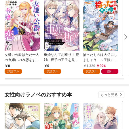
女嫌い公爵はただ一人
重婚なんてお断り！ 絶
拾ったものは大切にし
転生
の令嬢にのみ恋をする
対に双子の王子を見分
ましょう ～子狼に気
下に
（分冊版）第１話
けてみせます！（分冊
に入られた男の転移物
冒険
0
0
1,320
924
1,
版） 第１話
語～
試読フル
試読フル
試読フル
割引
試
女性向けラノベのおすすめ本
もっと見る