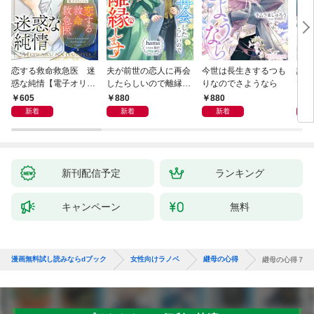
恋する救命救急医 迷
夫が前世の恋人に再会
今世は長生きするつも
話し
惑な純情【電子オリジ
したらしいので離縁し
りなのでさようなら
でし
ナル】
ます
605
880
880
1,
新着
新着
新着
新刊配信予定
ランキング
キャンペーン
無料
漫画無料試し読みならdブック
女性向けラノベ
継母の心得
継母の心得７