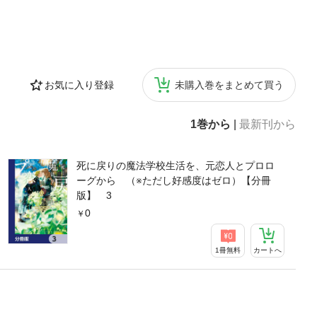
お気に入り登録
未購入巻をまとめて買う
1巻から
|
最新刊から
死に戻りの魔法学校生活を、元恋人とプロロ
ーグから （※ただし好感度はゼロ）【分冊
版】 3
0
1冊無料
カートへ