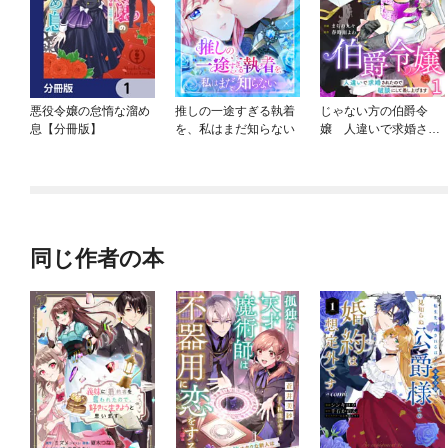
悪役令嬢の怠惰な溜め
推しの一途すぎる執着
じゃない方の伯爵令
息【分冊版】
を、私はまだ知らない
嬢 人違いで求婚され
たので破談にして差し
上げます
同じ作者の本