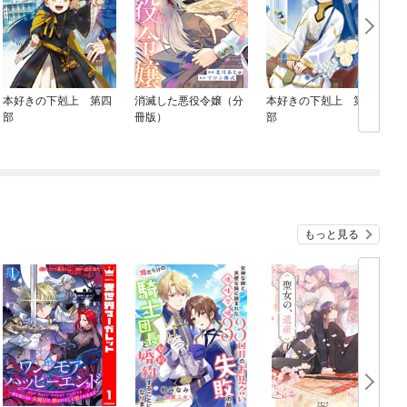
本好きの下剋上 第四
消滅した悪役令嬢（分
本好きの下剋上 第三
部
冊版）
部
け
もっと見る