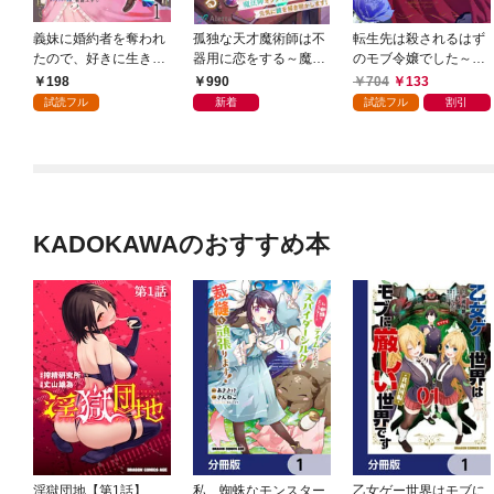
義妹に婚約者を奪われ
孤独な天才魔術師は不
転生先は殺されるはず
たので、好きに生きよ
器用に恋をする～魔法
のモブ令嬢でした～見
うと思います。 【連載
陣オタクな新人は元気
知らぬ公爵様との婚約
198
990
704
133
版】１
に謎を解き明かしま
は想定外です～@COM
試読フル
新着
試読フル
割引
す！～
IC 第1巻
KADOKAWAのおすすめ本
淫獄団地【第1話】
私、蜘蛛なモンスター
乙女ゲー世界はモブに