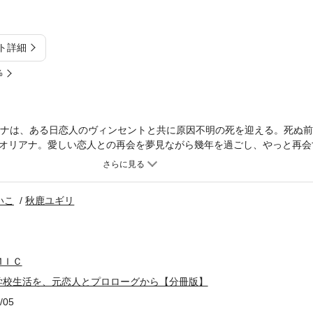
ト詳細
%
アナは、ある日恋人のヴィンセントと共に原因不明の死を迎える。死ぬ
オリアナ。愛しい恋人との再会を夢見ながら幾年を過ごし、やっと再会
なくて……。「次にくるライトノベル大賞2021」ノミネート作品、待
品は単行本を分割したもので、本編内容は同一のものとなります。重複購
いこ
秋鹿ユギリ
ＭＩＣ
学校生活を、元恋人とプロローグから【分冊版】
/05