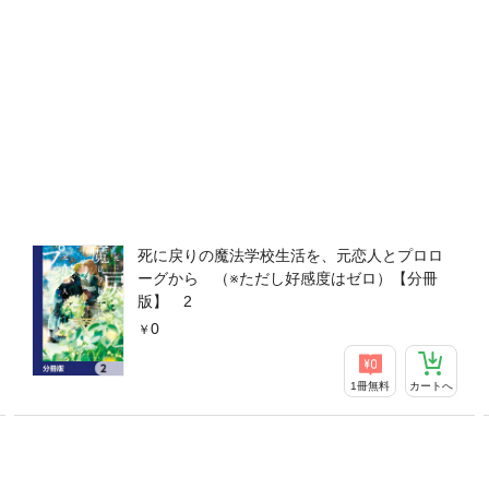
死に戻りの魔法学校生活を、元恋人とプロロ
ーグから （※ただし好感度はゼロ）【分冊
版】 2
0
1冊無料
カートへ