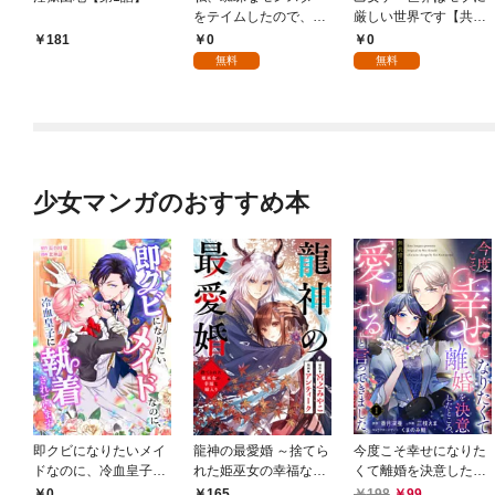
をテイムしたので、ス
厳しい世界です【共和
パイダーシルクで裁縫
国編】【分冊版】 1
0
0
181
を頑張ります！【分冊
無料
無料
版】 1
少女マンガのおすすめ本
即クビになりたいメイ
龍神の最愛婚 ～捨てら
今度こそ幸せになりた
ドなのに、冷血皇子に
れた姫巫女の幸福な嫁
くて離婚を決意したと
執着されています第1
入り～: 1
ころ、無表情な旦那様
0
165
198
99