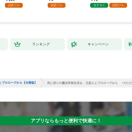
した第1話
試読フル
試読フル
タテヨミ
試読フル
ランキング
キャンペーン
とプロローグから【分冊版】
死に戻りの魔法学校生活を、元恋人とプロローグから （※ただ
アプリならもっと便利で快適に！