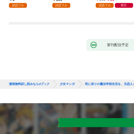
話
が「愛してる」と言っ
試読フル
試読フル
試読フル
割引
てきました。1
新刊配信予定
漫画無料試し読みならdブック
少女マンガ
死に戻りの魔法学校生活を、元恋人