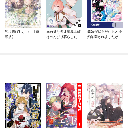
私は選ばれない 【連
無自覚な天才魔導具師
義妹が聖女だからと婚
載版】
はのんびり暮らしたい
約破棄されましたが、
（コミック） 分冊版
私は妖精の愛し子です
【分冊版】