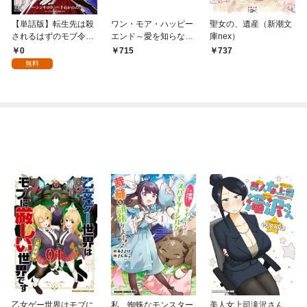
【単話版】転生先は殺
ワン・モア・ハッピー
聖女の、遺産（新潮文
されるはずのモブ令嬢
エンド～愛を知らない
庫nex）
でした～見知らぬ公爵
大魔女が、憎まれそし
0
715
737
様との婚約は想定外で
て愛されるまで～ 単行
無料
す～@COMIC 第1話
本版 1
乙女ゲー世界はモブに
私、蜘蛛なモンスター
美人女上司滝沢さん