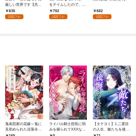
厳しい世界です【共和
をテイムしたので、ス
国編】 ０１
パイダーシルクで裁縫
836
792
682
を頑張ります！ 1
試読フル
試読フル
試読フル
鬼条院家の花嫁～鬼に
ライバル騎士団長に弱
【タテヨミ】1.二度目
見初められた没落令嬢
みを握られてXXXな勝
の人生、敵たちを後悔
～１
負をすることになりま
させてみせます
165
0
71