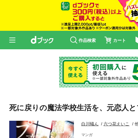
作品検索
カート
死に戻りの魔法学校生活を、元恋人と
白川蟻ん
六つ花えいこ
マンガ