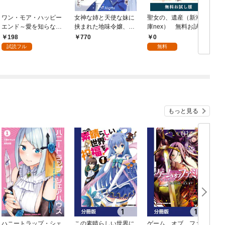
ワン・モア・ハッピー
女神な姉と天使な妹に
聖女の、遺産（新潮文
エンド～愛を知らない
挟まれた地味令嬢、３
庫nex） 無料お試し
大魔女が、憎まれそし
３回目のお見合い失敗
版
198
0
770
て愛されるまで～ 1
の結果、噂だらけの騎
試読フル
無料
士団長と契約婚約する
ことになりました
もっと見る
ハニートラップ・シェ
この素晴らしい世界に
ゲーム オブ ファミ