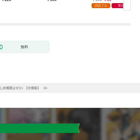
試読フル
割引
無料
し好感度はゼロ）【分冊版】 16