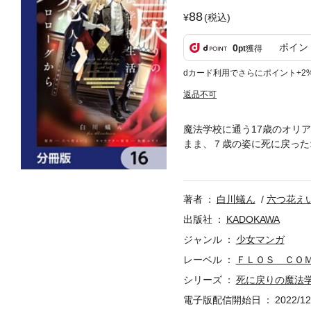
88
(税込)
ポイン
0
pt
獲得
dカード利用でさらにポイント+2
返品不可
魔法学校に通う17歳のオリ
まま、７歳の姿に死に戻った
リアナのことを何も覚えてい
ズ。分冊版第16弾。※本作
さい。
著者
白川蟻ん
六つ花え
出版社
KADOKAWA
ジャンル
少女マンガ
レーベル
ＦＬＯＳ ＣＯ
シリーズ
死に戻りの魔法
電子版配信開始日
2022/12