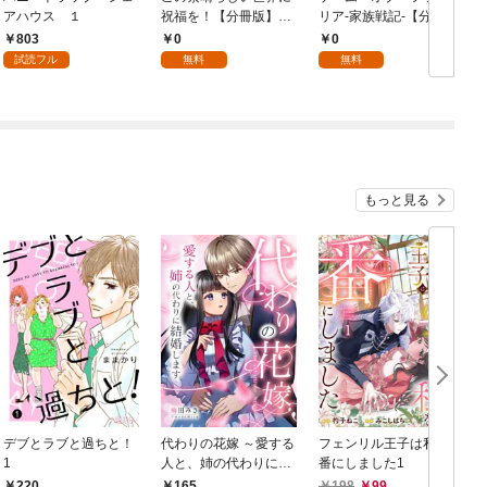
アハウス １
祝福を！【分冊版】
リア-家族戦記-【分冊
イ
1
版】 1
803
0
0
試読フル
無料
無料
もっと見る
デブとラブと過ちと！
代わりの花嫁 ～愛する
フェンリル王子は私を
1
人と、姉の代わりに結
番にしました1
婚します～ 1
198
99
220
165