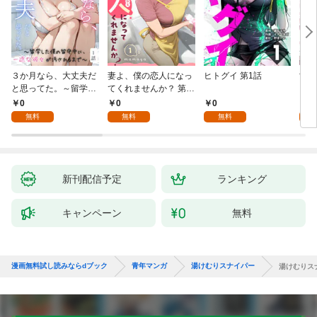
３か月なら、大丈夫だ
妻よ、僕の恋人になっ
ヒトグイ 第1話
世界
と思ってた。～留学し
てくれませんか？ 第1
レベ
た僕の留守中に、一途
話
0
0
0
0
な彼女が汚されるまで
無料
無料
無料
～ 1話
新刊配信予定
ランキング
キャンペーン
無料
漫画無料試し読みならdブック
青年マンガ
湯けむりスナイパー
湯けむりスナ