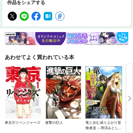
作品をシェアする
あわせてよく買われている本
東京卍リベンジャーズ
進撃の巨人
竜と歩む成り上がり冒
隣の
険者道 ～用済みとして
ん。