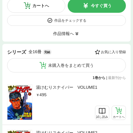
カートへ
今すぐ買う
作品をチェックする
作品情報へ
全16冊
シリーズ
お気に入り登録
完結
未購入巻をまとめて買う
1巻から
|
最新刊から
湯けむりスナイパー VOLUME1
495
試し読み
カートへ
湯けむりスナイパー VOLUME2