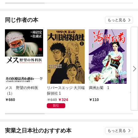
Sランクパーティから
追放された回復魔術
師、捨てられた先で最
強の神竜を復活させて
同じ作者の本
もっと見る
しまう～ コミック版
（分冊版）
メス 野望の外科医
リバースエッジ 大川端
満洲お菊 1
まん
（1）
探偵社 1
す 
649
324
660
110
1
割引
実業之日本社のおすすめ本
もっと見る