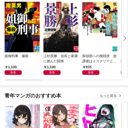
姐御刑事 爆殺
上杉景勝 信長と家康
探偵部への挑戦状 放
虎と
に挑んだ闘将
課後はミステリーとと
騒動
もに 新装版
1,100
1,100
935
1,
新着
新着
新着
青年マンガのおすすめ本
もっと見る