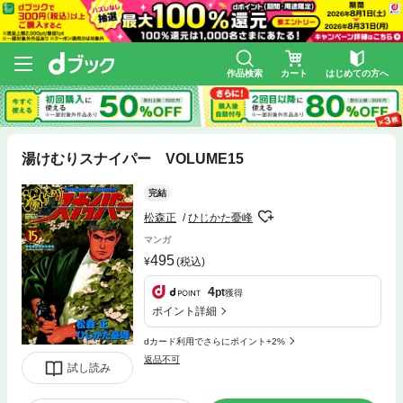
作品検索
カート
はじめての方へ
湯けむりスナイパー VOLUME15
完結
松森正
ひじかた憂峰
マンガ
495
(税込)
4
pt
獲得
ポイント詳細
dカード利用でさらにポイント+2%
返品不可
試し読み