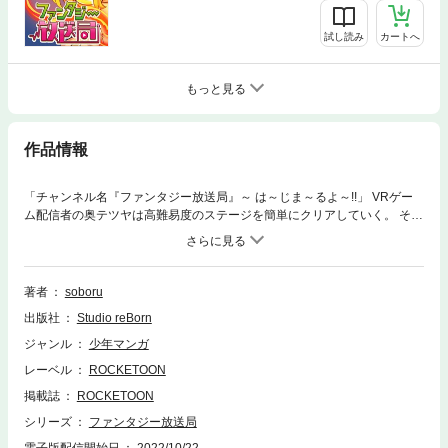
試し読み
カートへ
もっと見る
作品情報
「チャンネル名『ファンタジー放送局』～ は～じま～るよ～!!」 VRゲー
ム配信者の奥テツヤは高難易度のステージを簡単にクリアしていく。 そこ
へ突然、女神から多額の投げ銭と「私の世界を救ってくれませんか？」と
いうメッセージが!? 冗談で言った一言のせいで、10億円で異世界を救いな
がら配信することに。 オーク(ゲーム配信のときのアバター)として異世界
に降りるとエルフの女の子と出会うが…。 仲間が増えたり、騎士団やら魔
著者
soboru
王軍やらがでてきたり… 果たして無事異世界を救うことができるのか!?
出版社
Studio reBorn
ジャンル
少年マンガ
レーベル
ROCKETOON
掲載誌
ROCKETOON
シリーズ
ファンタジー放送局
電子版配信開始日
2022/10/22