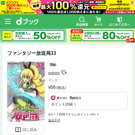
作品検索
カート
はじめての方へ
ファンタジー放送局33
完結
soboru
マンガ
66
(税込)
0
pt
獲得
ポイント詳細
dカード利用でさらにポイント+2%
返品不可
試し読み