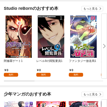
Studio reBornのおすすめ本
もっと見る
阿修羅ゲート1
レベル9の閲覧要員1
ファンタジー放送局1
虎花
0
0
0
0
無料
無料
無料
少年マンガのおすすめ本
もっと見る