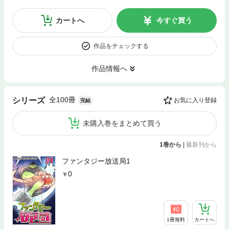
カートへ
今すぐ買う
作品をチェックする
作品情報へ
全100冊
シリーズ
お気に入り登録
完結
未購入巻をまとめて買う
1巻から
|
最新刊から
ファンタジー放送局1
0
1冊無料
カートへ