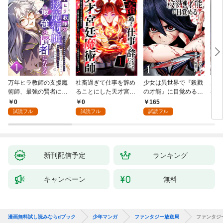
万年ヒラ教師の支援魔
社畜過ぎて仕事を辞め
少女は異世界で『殺戮
魔王
術師、最強の賢者にな
ることにした天才宮廷
の才能』に目覚める
者パ
る～不人気の支援魔術
魔術師～辺境の地でス
(話売り) #1
やっ
0
0
165
2
師は給料泥棒だと魔術
ローライフを夢見る
試読フル
試読フル
試読フル
大学をクビになった
が、不届き者を倒して
が、出世した元教え子
いたら『最果ての魔
たちのおかげで何も困
女』と呼ばれるように
らない件～ 第1話
なる～ 第1話
新刊配信予定
ランキング
キャンペーン
無料
漫画無料試し読みならdブック
少年マンガ
ファンタジー放送局
ファンタジ