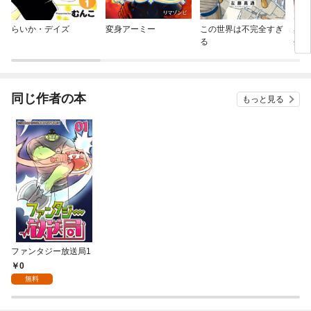
らいか・デイズ
変身アーミー
この世界は不完全すぎ
異世
る
生き
使い
遣生
同じ作者の本
もっと見る
ファンタジー放送局1
0
無料