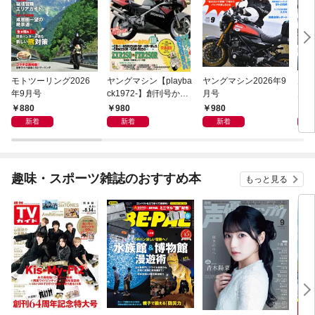
モトツーリング2026
ヤングマシン【playba
ヤングマシン2026年9
月刊
年9月号
ck1972-】創刊号から
月号
月号
振り返る昭和～平成の
880
980
980
1,
熱き時代 1989年5月号
新着
新着
新着
趣味・スポーツ雑誌のおすすめ本
もっと見る