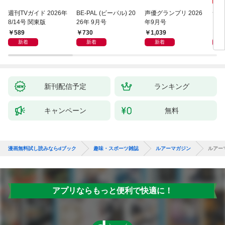
週刊TVガイド 2026年
BE-PAL (ビーパル) 20
声優グランプリ 2026
サラ
8/14号 関東版
26年 9月号
年9月号
589
730
1,039
6
新着
新着
新着
新刊配信予定
ランキング
キャンペーン
無料
漫画無料試し読みならdブック
趣味・スポーツ雑誌
ルアーマガジン
ルアー
アプリならもっと便利で快適に！