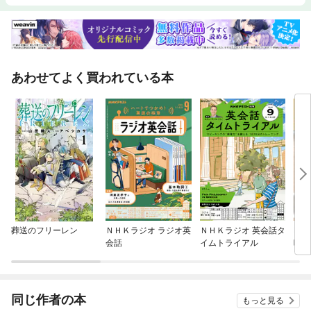
ノ!!●インフィニットブレイド 4人掛かりチカラ技インプレ！●DRTロッド
ホントのトコロ俺目線レポート●赤塚ケンイチ 実録!! ベイトタックル10
0ｍキャストの真実／フィッシュマン・ザ・インプレ×テッペイ●編集部員
のお買いモノ!!【特別企画】●陸王2021第１戦 金森隆志vs藤田京弥 in府
中湖（香川県）●今江克隆 バスカレッジ 第17講 ビッグソフトスイム
ベイトの近未来考●もっと！ ドラマチックハンター Part149 噂サル番
あわせてよく買われている本
長式ショートロッドで実釣インプレ！【HOW TO】●達人指南 ルアーのト
リセツ 第42回ポッパー 橋本卓哉【連載＆コラム】●新連載 DAIWAオ
ールスターズ Vol.1 佐々木勝也●Go! タカユキ メジャーリーガーへの
道 Season2●北大祐 釣行記キタキタ●菊元俊文のバス釣りQ&A「一刀両
断」●アングラーズティップス●読者のページ「BASS GET CLUB」●※諸説
あります。 横沢鉄平●六弦竿師一期一会／宇グイ将軍●#ゲーリーつり部
でシャキーン!!●短期集中新連載 鯰王への道[Season6]谷中洋一●俺の職業
バスプロ～最強への道～ 青木大介●マンスリーシーズナルSEED●世界で
唯ひとつのジョイクロ 平岩孝典●バス釣り 虎の穴！●エンジョイ!! バ
スフィッシング21 広瀬達樹●フォトコンジャパン●LMスナイパー●読者プ
レゼント
葬送のフリーレン
ＮＨＫラジオ ラジオ英
ＮＨＫラジオ 英会話タ
My 
会話
イムトライアル
味し
同じ作者の本
もっと見る