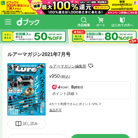
作品検索
カート
はじめての方へ
ルアーマガジン2021年7月号
ルアーマガジン編集部
950
(税込)
8
pt
獲得
ポイント詳細
dカード利用でさらにポイント+2%
返品不可
試し読み