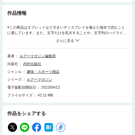
作品情報
※この商品はタブレットなど大きいディスプレイを備えた端末で読むこと
に適しています。また、文字だけを拡大することや、文字列のハイライ
ト、検索、辞書の参照、引用などの機能が使用できません。ルアーマガジ
ン2021年7月号【CONTENTS】毎年次々に市場へと投入される各メーカ
ー自慢の新製品あるいは巷で話題＆大人気のタックルたち。その実力のほ
どは正直どうなのよ？ ということでルアマガ編集部がメディアの特権を
著者
ルアーマガジン編集部
乱用し、さまざまなメーカーの注目タックルをレンタル＆現場でがっつり
出版社
内外出版社
使い込んできました!! そして今、鬼のように後悔…なぜなら欲しいもの
だらけになってしまったからであります。そんなルアマガスタッフ＆関係
ジャンル
趣味・スポーツ雑誌
者渾身のインプレ大特集!! レジェンド陸王・金森隆志さんと国内若手ナ
シリーズ
ルアーマガジン
ンバーワン・藤田京弥さんが火花を散らした2021陸王開幕戦もお見逃しな
く!!【バスタックルインプレ大特集】●バスタックル3G インプレッション
電子版配信開始日
2022/04/12
【DAIWAベイトリール編】：スティーズ リミテッド SV TW／ジリオン S
ファイルサイズ
42.11 MB
V TW／アルファス SV TW●三ツ星ロッドの真価を問う!! オライオン所感
●レジットデザインの新シリーズ「スタンドアウト」使ってみました!!●が
まかつ新作ロッド★アベンジ釣りまくりインプレat 淡路島●バスタックル3
作品をシェアする
G インプレッション【シマノベイトリール編】：SLX BFS／カルカッタコ
ンクエスト／アンタレスDC●ルアマガ編集部が投げ倒し!! Megabassモバ
イルロッド超インプレ●メジャークラフト『バスパラ振出モデル』全7機種
総インプレ●ルアマガスタッフ渾身の実釣インプレ・編集部員のお借りモ