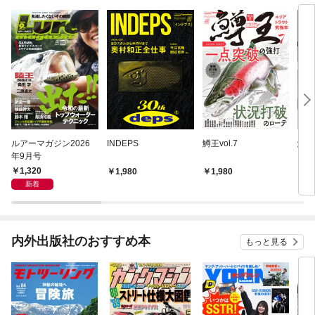
ルアーマガジン2026
INDEPS
鱒王vol.7
鱒王v
年9月号
1,320
1,980
1,980
1,
新着
内外出版社のおすすめ本
もっと見る